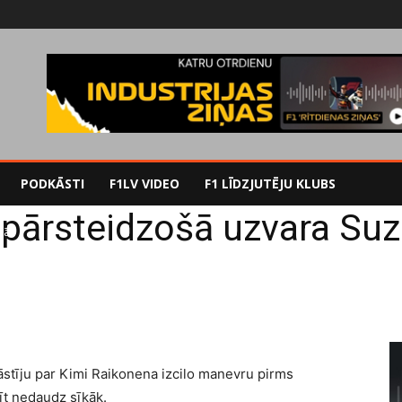
PODKĀSTI
F1LV VIDEO
F1 LĪDZJUTĒJU KLUBS
pārsteidzošā uzvara Suz
kā
āstīju par Kimi Raikonena izcilo manevru pirms
īt nedaudz sīkāk.