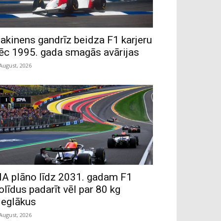
akinens gandrīz beidza F1 karjeru
ēc 1995. gada smagās avārijas
 August, 2026
IA plāno līdz 2031. gadam F1
olīdus padarīt vēl par 80 kg
ieglākus
 August, 2026