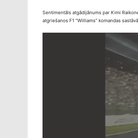
Sentimentāls atgādijānums par Kimi Raikon
atgriešanos F1 “Williams” komandas sastāvā