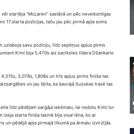
s vēl startēja “McLaren” sastāvā un pēc neveiksmīgas
 no 17.starta pozīcijas, taču jau pēc pirmā apļa soms
 uzlaboja savu pozīciju, līdz septiņus apļus pirms
umiem Kimi bija 5,470s aiz sacīkstes līdera Džankarlo
,315s, 3,078s, 1,808s un trīs apļus pirms finiša tas
gi aizsargāties un jau šķita, ka šaurajā Suzukas trasē tas
lla līdz pēdējam sargāja iekšmalu, lai nedotu Kimi tur
izeja starta finiša tasinē bija visai lēna, ko ar
 un pēdējā apļa pirmajā līkumā pa ārmalu izvirzījās