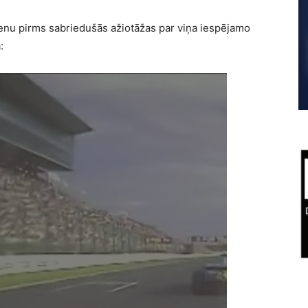
enu pirms sabriedušās ažiotāžas par viņa iespējamo
: