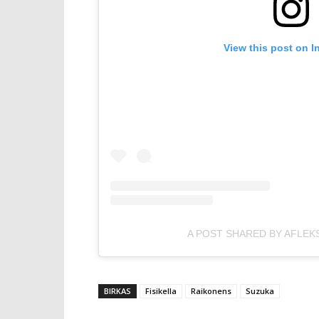
View this post on I
A POST SHARED BY AFLEK
BIRKAS
Fisikella
Raikonens
Suzuka