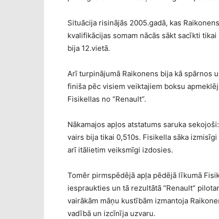
Situācija risinājās 2005.gadā, kas Raikonen
kvalifikācijas somam nācās sākt sacīkti tikai
bija 12.vietā.
Arī turpinājumā Raikonens bija kā spārnos un
finiša pēc visiem veiktajiem boksu apmeklēj
Fisikellas no “Renault”.
Nākamajos apļos atstatums saruka sekojoši: 4
vairs bija tikai 0,510s. Fisikella sāka izmisī
arī itālietim veiksmīgi izdosies.
Tomēr pirmspēdējā apļa pēdējā līkumā Fisike
iespraukties un tā rezultātā “Renault” pilotam 
vairākām māņu kustībām izmantoja Raikonens
vadībā un izcīnīja uzvaru.