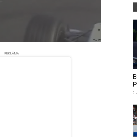
REKLĀMA
B
P
9.