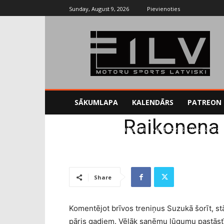
Sunday, August 9, 2026
Pievienoties
SĀKUMLAPA
KALENDĀRS
PATREON
Raikonena 
Sākums
Blogs
Raikonena pārsteidzošā uzvara Suzu
Share
Komentējot brīvos treniņus Suzukā šorīt, st
pāris gadiem. Vēlāk saņēmu lūgumu pastāst