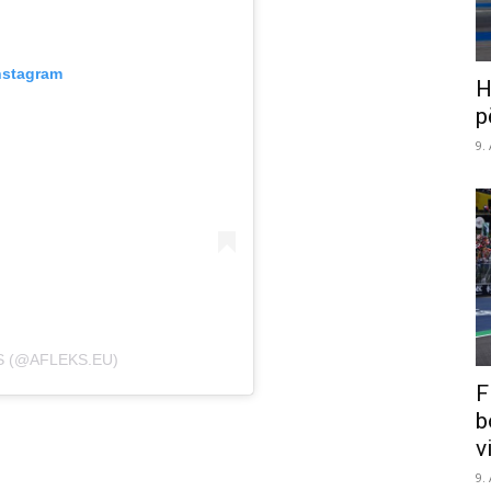
nstagram
H
p
9.
S (@AFLEKS.EU)
F
b
v
9.