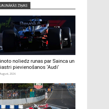
JAUNĀKĀS ZIŅAS
inoto noliedz runas par Sainca un
iastri pievienošanos ‘Audi’
 August, 2026