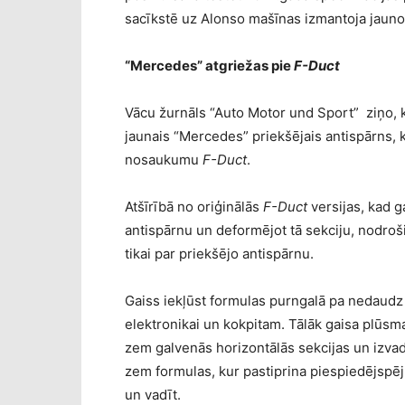
sacīkstē uz Alonso mašīnas izmantoja jauno
“Mercedes” atgriežas pie
F-Duct
Vācu žurnāls “Auto Motor und Sport” ziņo, k
jaunais “Mercedes” priekšējais antispārns, 
nosaukumu
F-Duct
.
Atšīrībā no oriģinālās
F-Duct
versijas, kad g
antispārnu un deformējot tā sekciju, nodroš
tikai par priekšējo antispārnu.
Gaiss iekļūst formulas purngalā pa nedaudz 
elektronikai un kokpitam. Tālāk gaisa plūsma
zem galvenās horizontālās sekcijas un izvad
zem formulas, kur pastiprina piespiedējspēju.
un vadīt.