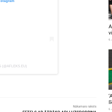
nstagram
A
v
6.
S (@AFLEKS.EU)
‘
l
Nākamais raksts
6.