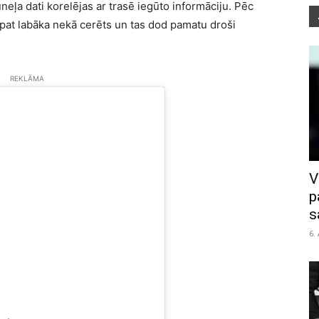
eļa dati korelējas ar trasē iegūto informāciju. Pēc
t pat labāka nekā cerēts un tas dod pamatu droši
REKLĀMA
V
p
s
6.