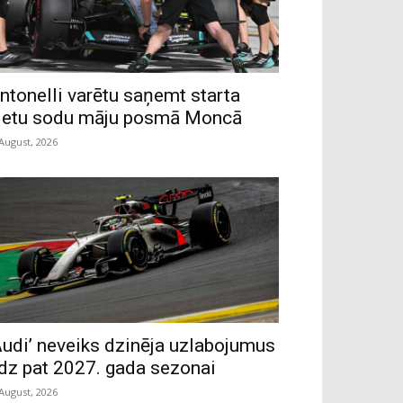
ntonelli varētu saņemt starta
ietu sodu māju posmā Moncā
 August, 2026
Audi’ neveiks dzinēja uzlabojumus
īdz pat 2027. gada sezonai
 August, 2026