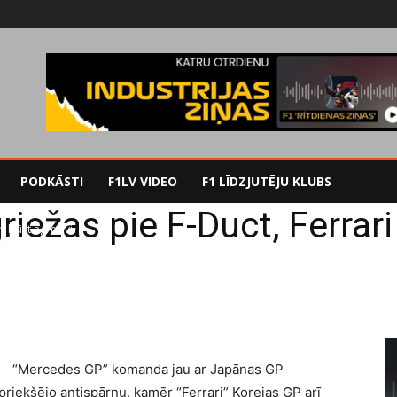
PODKĀSTI
F1LV VIDEO
F1 LĪDZJUTĒJU KLUBS
iežas pie F-Duct, Ferrari 
 kļūst agresīvi
“Mercedes GP” komanda jau ar Japānas GP
priekšējo antispārnu, kamēr “Ferrari” Korejas GP arī