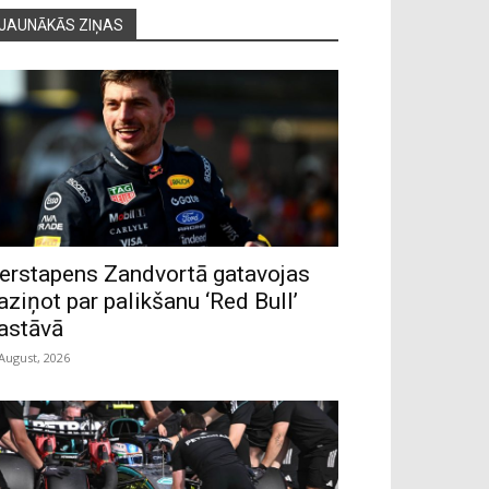
JAUNĀKĀS ZIŅAS
erstapens Zandvortā gatavojas
aziņot par palikšanu ‘Red Bull’
astāvā
 August, 2026