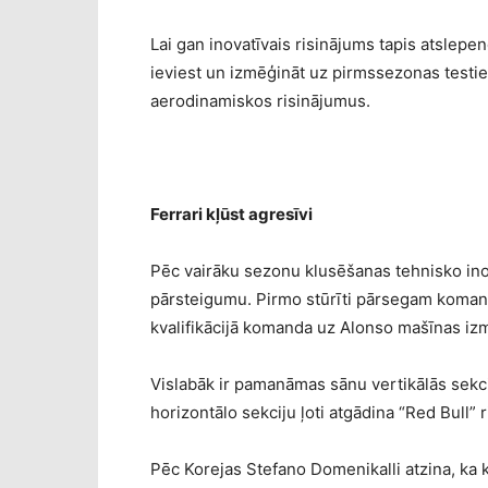
Lai gan inovatīvais risinājums tapis atslepe
ieviest un izmēģināt uz pirmssezonas testie
aerodinamiskos risinājumus.
Ferrari kļūst agresīvi
Pēc vairāku sezonu klusēšanas tehnisko ino
pārsteigumu. Pirmo stūrīti pārsegam komanda
kvalifikācijā komanda uz Alonso mašīnas izm
Vislabāk ir pamanāmas sānu vertikālās sekc
horizontālo sekciju ļoti atgādina “Red Bull”
Pēc Korejas Stefano Domenikalli atzina, ka k