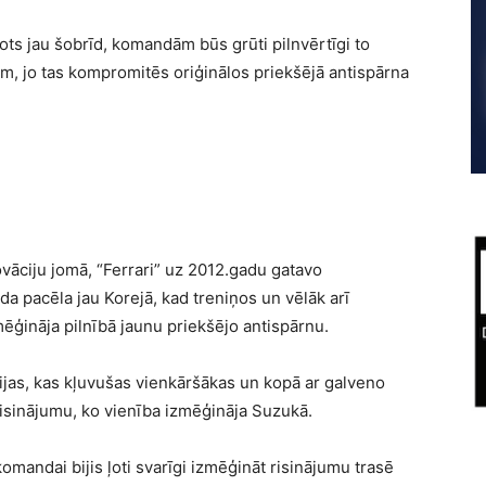
nots jau šobrīd, komandām būs grūti pilnvērtīgi to
m, jo tas kompromitēs oriģinālos priekšējā antispārna
vāciju jomā, “Ferrari” uz 2012.gadu gatavo
 pacēla jau Korejā, kad treniņos un vēlāk arī
ēģināja pilnībā jaunu priekšējo antispārnu.
ijas, kas kļuvušas vienkāršākas un kopā ar galveno
 risinājumu, ko vienība izmēģināja Suzukā.
omandai bijis ļoti svarīgi izmēģināt risinājumu trasē