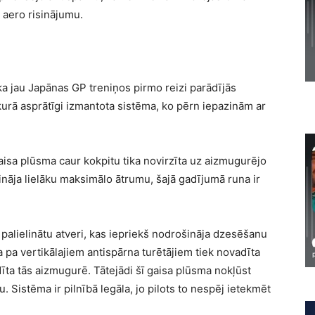
 aero risinājumu.
a jau Japānas GP treniņos pirmo reizi parādījās
kurā asprātīgi izmantota sistēma, ko pērn iepazinām ar
aisa plūsma caur kokpitu tika novirzīta uz aizmugurējo
ināja lielāku maksimālo ātrumu, šajā gadījumā runa ir
palielinātu atveri, kas iepriekš nodrošināja dzesēšanu
 pa vertikālajiem antispārna turētājiem tiek novadīta
īta tās aizmugurē. Tātejādi šī gaisa plūsma nokļūst
 Sistēma ir pilnībā legāla, jo pilots to nespēj ietekmēt