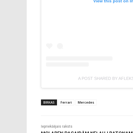
View this post on I
A POST SHARED BY AFLEK
BIRKAS
Ferrari
Mercedes
Iepriekšējais raksts