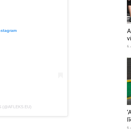
A
nstagram
v
6.
S (@AFLEKS.EU)
‘
l
6.