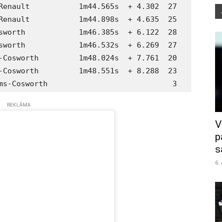
Renault           1m44.565s  + 4.302  27

Renault           1m44.898s  + 4.635  25

sworth            1m46.385s  + 6.122  28

sworth            1m46.532s  + 6.269  27

-Cosworth         1m48.024s  + 7.761  20

-Cosworth         1m48.551s  + 8.288  23

ms-Cosworth                            3
REKLĀMA
V
p
s
6.