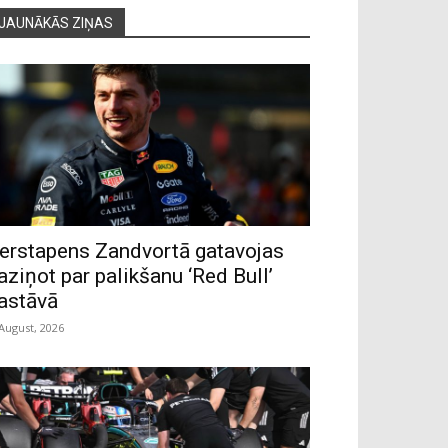
JAUNĀKĀS ZIŅAS
erstapens Zandvortā gatavojas
aziņot par palikšanu ‘Red Bull’
astāvā
 August, 2026