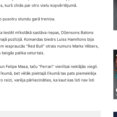
 kurš cīnās par otro vietu kopvērtējumā.
 pusotru stundu garā treniņa.
a testēt mīkstākā sastāva riepas, Džensons Batons
majā pozīcijā. Komandas biedrs Luiss Hamiltons bija
ņiem iespraucās “Red Bull” otrais numurs Marks Vēbers,
beigās palika ceturtais.
 Felipe Masa, taču “Ferrari” vienībai neklājās viegli.
līkumā, bet vēlāk piektajā līkumā tas pats piemeklēja
reizi, varēja pārliecināties, ka kaut kas īsti nav īsti