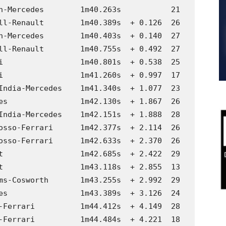
n-Mercedes        1m40.263s           21

ll-Renault        1m40.389s  + 0.126  26

n-Mercedes        1m40.403s  + 0.140  27

ll-Renault        1m40.755s  + 0.492  27

i                 1m40.801s  + 0.538  25

i                 1m41.260s  + 0.997  17

India-Mercedes    1m41.340s  + 1.077  23

es                1m42.130s  + 1.867  26

India-Mercedes    1m42.151s  + 1.888  28

osso-Ferrari      1m42.377s  + 2.114  26

osso-Ferrari      1m42.633s  + 2.370  26

t                 1m42.685s  + 2.422  29

t                 1m43.118s  + 2.855  13

ms-Cosworth       1m43.255s  + 2.992  29

es                1m43.389s  + 3.126  24

-Ferrari          1m44.412s  + 4.149  28

-Ferrari          1m44.484s  + 4.221  18
