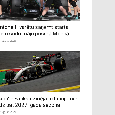
ntonelli varētu saņemt starta
ietu sodu māju posmā Moncā
 August, 2026
Audi’ neveiks dzinēja uzlabojumus
īdz pat 2027. gada sezonai
 August, 2026