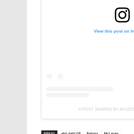
View this post on I
A POST SHARED BY AFLEK
BIRKAS
abū dabī GP
Batons
McLaren