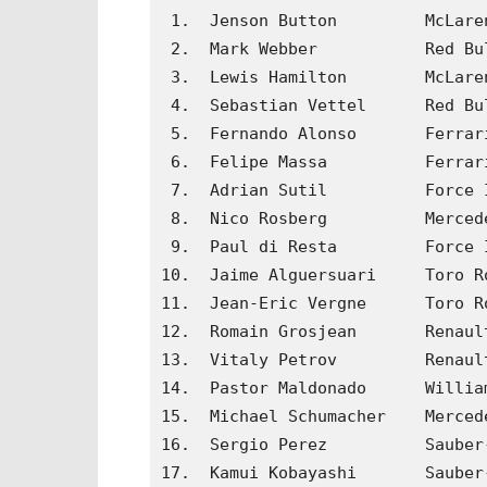
 1.  Jenson Button         McLare
 2.  Mark Webber           Red Bu
 3.  Lewis Hamilton        McLare
 4.  Sebastian Vettel      Red Bu
 5.  Fernando Alonso       Ferrar
 6.  Felipe Massa          Ferrar
 7.  Adrian Sutil          Force 
 8.  Nico Rosberg          Merced
 9.  Paul di Resta         Force 
10.  Jaime Alguersuari     Toro R
11.  Jean-Eric Vergne      Toro R
12.  Romain Grosjean       Renaul
13.  Vitaly Petrov         Renaul
14.  Pastor Maldonado      Willia
15.  Michael Schumacher    Merced
16.  Sergio Perez          Sauber
17.  Kamui Kobayashi       Sauber