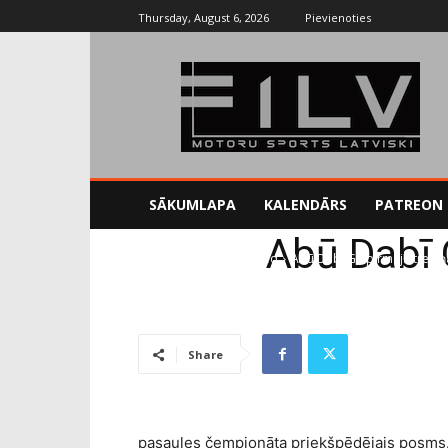
Thursday, August 6, 2026
Pievienoties
SĀKUMLAPA
KALENDĀRS
PATREON
Abū Dabī 
Sākums
Uncategorized
Abū Dabī GP pirmajā treniņ
Share
pasaules čempionāta priekšpēdējais posms. 