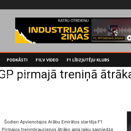
PODKĀSTI
F1LV VIDEO
F1 LĪDZJUTĒJU KLUBS
GP pirmajā treniņā ātrāk
ā ātrākais Batons
Šodien Apvienotajos Arābu Emirātos startēja F1
Pirmajos treniņbraucienos ātrāko apļa laiku sasniedza