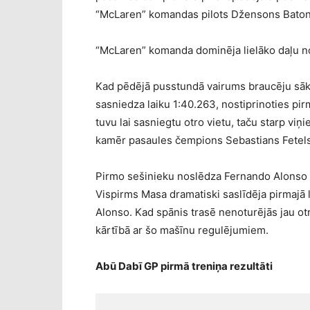
“McLaren” komandas pilots Džensons Batons,
“McLaren” komanda dominēja lielāko daļu no
Kad pēdējā pusstundā vairums braucēju sāk
sasniedza laiku 1:40.263, nostiprinoties pir
tuvu lai sasniegtu otro vietu, taču starp vi
kamēr pasaules čempions Sebastians Fetels 
Pirmo sešinieku noslēdza Fernando Alonso un
Vispirms Masa dramatiski saslīdēja pirmajā 
Alonso. Kad spānis trasē nenoturējās jau otro 
kārtībā ar šo mašīnu regulējumiem.
Abū Dabī GP pirmā treniņa rezultāti