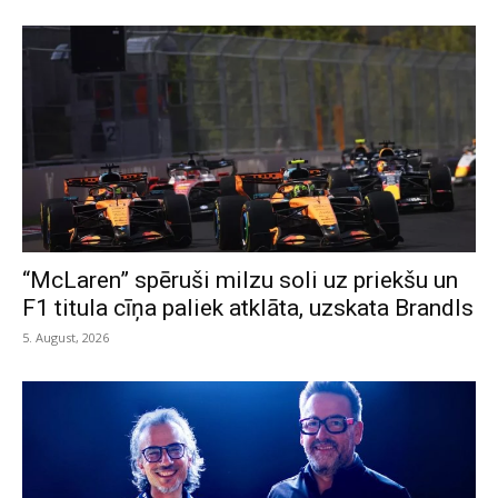
“McLaren” spēruši milzu soli uz priekšu un
F1 titula cīņa paliek atklāta, uzskata Brandls
5. August, 2026