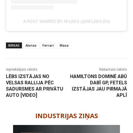
A POST SHARED BY AFLEKS (@AFLEKS.EU)
BIRKAS
Alonso
Ferrari
Masa
Iepriekšējais raksts
Nākamais raksts
LĒBS IZSTĀJAS NO
HAMILTONS DOMINĒ ABŪ
VELSAS RALLIJA PĒC
DABĪ GP, FETELS
SADURSMES AR PRIVĀTU
IZSTĀJAS JAU PIRMAJĀ
AUTO [VIDEO]
APLĪ
-
INDUSTRIJAS ZIŅAS