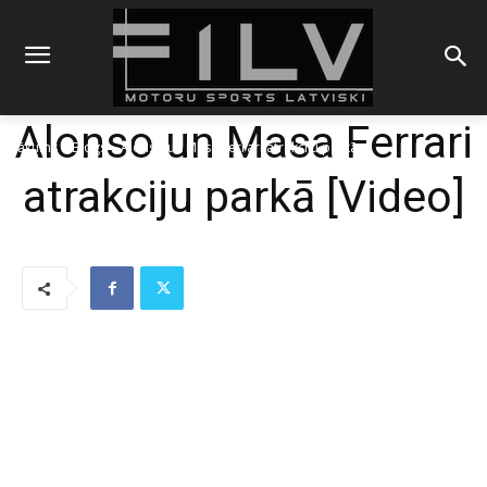
Alonso un Masa Ferrari
Sākums
Blogs
Alonso un Masa Ferrari atrakciju parkā
atrakciju parkā [Video]