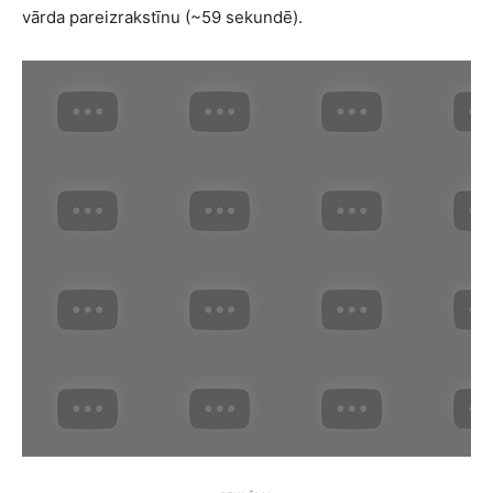
vārda pareizrakstīnu (~59 sekundē).