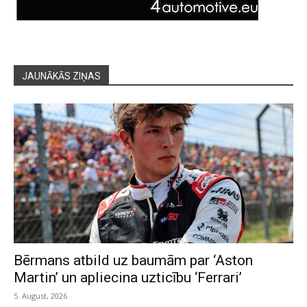
JAUNĀKĀS ZIŅAS
Bērmans atbild uz baumām par ‘Aston
Martin’ un apliecina uzticību ‘Ferrari’
5. August, 2026