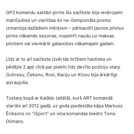
GP2 komandu sastāvi pirms šīs sacīkste bija ievērojami
mainījušies un vienības šo ne-čempionāta posmu
izmantoja dažādiem mērķiem – pārbaudīt jaunos pilotus
pirms nākamās sezonas, nopelnīt naudu uz maksas
pilotiem vai vienkārši gatavoties nākamajam gadam.
Līdz ar to arī sacīkste izvērtās brīžiem haotiska un
pēdējie 2 apļi cīņā par piekto līdz devīto pozīciju starp
Gutiresu, Čekonu, Rosi, Raciju un Klosu bija ārkārtīgi
aizraujoša.
Tostarp kopā ar Kalādo (attēlā), kurš ART komandā
startēs arī 2012.gadā, uz goda pjedestāla kāpa Markuss
Ēriksons no “iSport” un viņa komandas biedrs Toms
Dilmans.