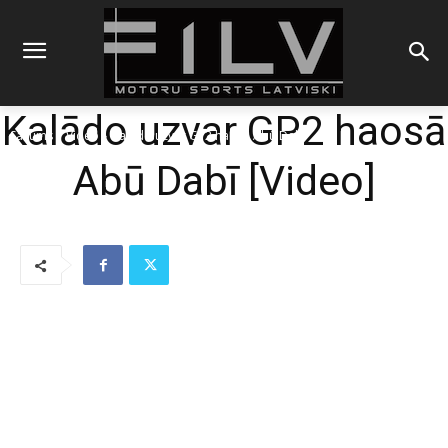
Kalādo uzvar GP2 haosā
Sākums
Video
Kalādo uzvar GP2 haosā Abū Dabī
Abū Dabī [Video]