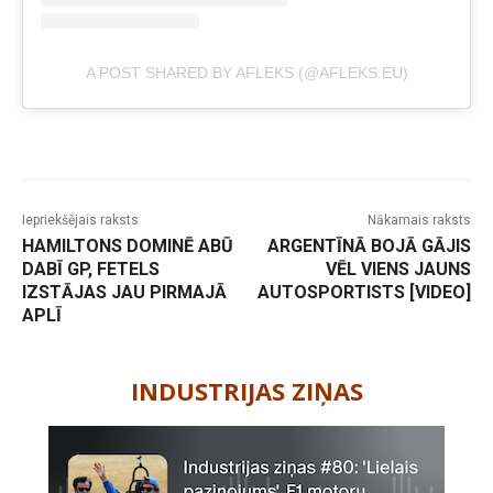
A POST SHARED BY AFLEKS (@AFLEKS.EU)
Iepriekšējais raksts
Nākamais raksts
HAMILTONS DOMINĒ ABŪ
ARGENTĪNĀ BOJĀ GĀJIS
DABĪ GP, FETELS
VĒL VIENS JAUNS
IZSTĀJAS JAU PIRMAJĀ
AUTOSPORTISTS [VIDEO]
APLĪ
-
INDUSTRIJAS ZIŅAS