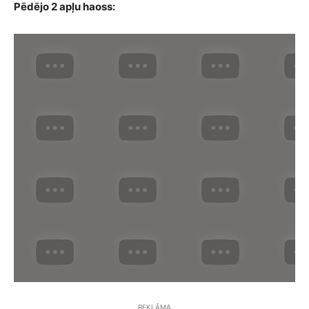
Pēdējo 2 apļu haoss:
REKLĀMA