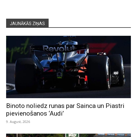
JAUNĀKĀS ZIŅAS
Binoto noliedz runas par Sainca un Piastri
pievienošanos ‘Audi’
9. August, 2026