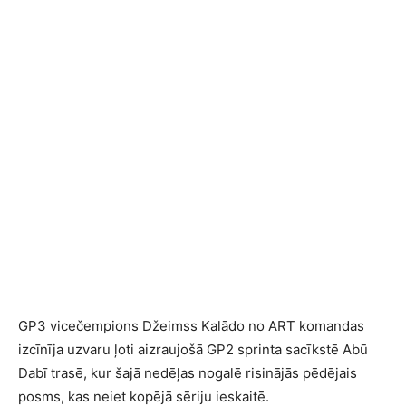
GP3 vicečempions Džeimss Kalādo no ART komandas
izcīnīja uzvaru ļoti aizraujošā GP2 sprinta sacīkstē Abū
Dabī trasē, kur šajā nedēļas nogalē risinājās pēdējais
posms, kas neiet kopējā sēriju ieskaitē.