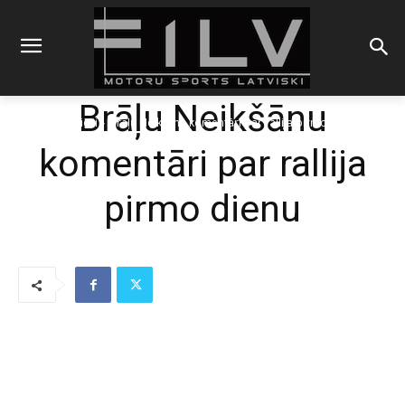
Brāļu Neikšānu
Sākums
Latvieši
Brāļu Neikšānu komentāri par rallija pirmo dienu
komentāri par rallija
pirmo dienu