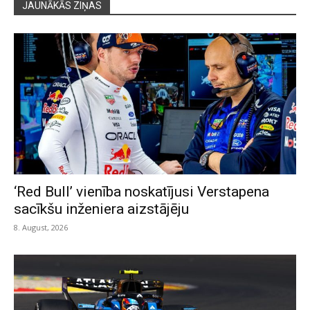
JAUNĀKĀS ZIŅAS
‘Red Bull’ vienība noskatījusi Verstapena
sacīkšu inženiera aizstājēju
8. August, 2026