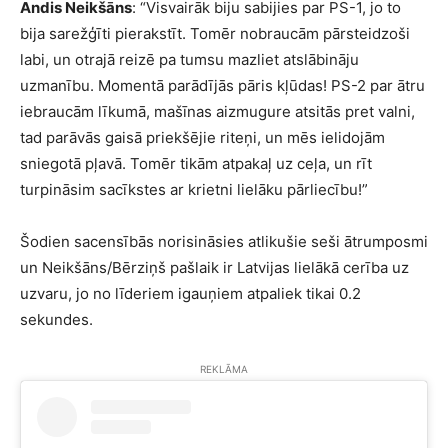
Andis Neikšāns
: “Visvairāk biju sabijies par PS-1, jo to
bija sarežģīti pierakstīt. Tomēr nobraucām pārsteidzoši
labi, un otrajā reizē pa tumsu mazliet atslābināju
uzmanību. Momentā parādījās pāris kļūdas! PS-2 par ātru
iebraucām līkumā, mašīnas aizmugure atsitās pret valni,
tad parāvās gaisā priekšējie riteņi, un mēs ielidojām
sniegotā pļavā. Tomēr tikām atpakaļ uz ceļa, un rīt
turpināsim sacīkstes ar krietni lielāku pārliecību!”
Šodien sacensībās norisināsies atlikušie seši ātrumposmi
un Neikšāns/Bērziņš pašlaik ir Latvijas lielākā cerība uz
uzvaru, jo no līderiem igauņiem atpaliek tikai 0.2
sekundes.
REKLĀMA