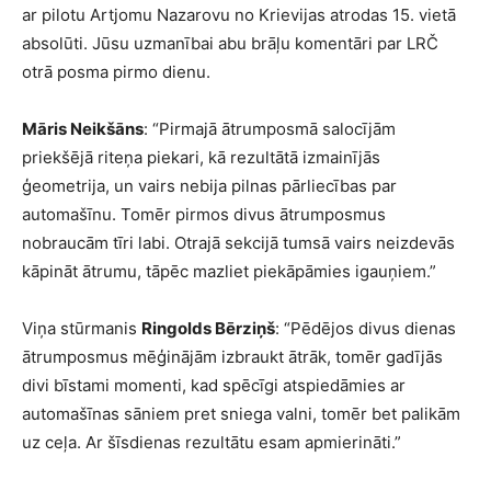
ar pilotu Artjomu Nazarovu no Krievijas atrodas 15. vietā
absolūti. Jūsu uzmanībai abu brāļu komentāri par LRČ
otrā posma pirmo dienu.
Māris Neikšāns
: “Pirmajā ātrumposmā salocījām
priekšējā riteņa piekari, kā rezultātā izmainījās
ģeometrija, un vairs nebija pilnas pārliecības par
automašīnu. Tomēr pirmos divus ātrumposmus
nobraucām tīri labi. Otrajā sekcijā tumsā vairs neizdevās
kāpināt ātrumu, tāpēc mazliet piekāpāmies igauņiem.”
Viņa stūrmanis
Ringolds Bērziņš
: “Pēdējos divus dienas
ātrumposmus mēģinājām izbraukt ātrāk, tomēr gadījās
divi bīstami momenti, kad spēcīgi atspiedāmies ar
automašīnas sāniem pret sniega valni, tomēr bet palikām
uz ceļa. Ar šīsdienas rezultātu esam apmierināti.”