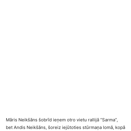
Māris Neikšāns šobrīd ieņem otro vietu rallijā “Sarma”,
bet Andis Neikšāns, šoreiz iejūtoties stūrmaņa lomā, kopā