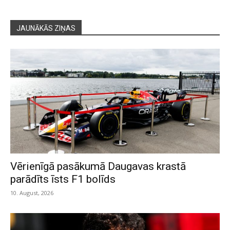
JAUNĀKĀS ZIŅAS
Vērienīgā pasākumā Daugavas krastā
parādīts īsts F1 bolīds
10. August, 2026