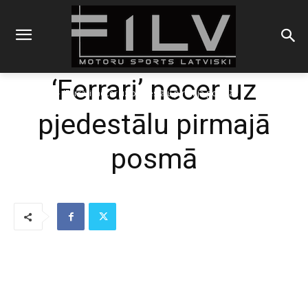
‘Ferrari’ necer uz
Sākums
F1
'Ferrari' necer uz pjedestālu pirmajā posmā
pjedestālu pirmajā
posmā