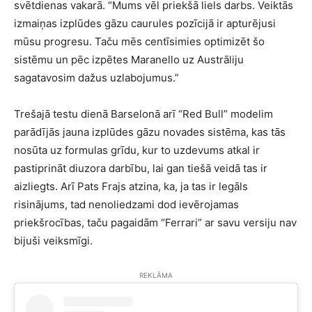
svētdienas vakarā. “Mums vēl priekšā liels darbs. Veiktās
izmaiņas izplūdes gāzu caurules pozīcijā ir apturējusi
mūsu progresu. Taču mēs centīsimies optimizēt šo
sistēmu un pēc izpētes Maranello uz Austrāliju
sagatavosim dažus uzlabojumus.”
Trešajā testu dienā Barselonā arī “Red Bull” modelim
parādījās jauna izplūdes gāzu novades sistēma, kas tās
nosūta uz formulas grīdu, kur to uzdevums atkal ir
pastiprināt diuzora darbību, lai gan tiešā veidā tas ir
aizliegts. Arī Pats Frajs atzina, ka, ja tas ir legāls
risinājums, tad nenoliedzami dod ievērojamas
priekšrocības, taču pagaidām “Ferrari” ar savu versiju nav
bijuši veiksmīgi.
REKLĀMA