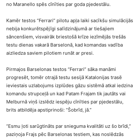
no Maranello spēs cīnīties par goda pjedestālu.
Kamēr testos “Ferrari” pilotu apļa laiki sacīkšu simulācijās
nebija konkurētspējīgi salīdzinājumā ar tiešajiem
sāncenšiem, visvairāk briestošā krīze iezīmējās trešās
testu dienas vakarā Barselonā, kad komandas vadība
aizliedza saviem pilotiem runāt ar presi.
Pirmajos Barselonas testos “Ferrari” sāka manāmi
progresēt, tomēr otrajā testu sesijā Katalonijas trasē
ieviestais uzlabojums izplūdes gāzu sistēmā atkal iedzina
komandu strupceļā un kad Patam Frajam tik jautāts vai
Melburnā viņš izslēdz iespēju cīnīties par pjedestālu,
brits atbildēja apstiprinoši: “Šobrīd, jā.”
“Esmu ļoti sarūgtināts par snieguma kvalitāti uz šo brīdi,”
paziņoja Frajs pēc Barselonas testiem, kas noslēdzās