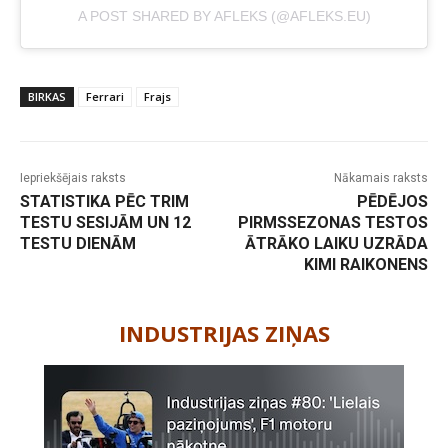
A POST SHARED BY AFLEKS (@AFLEKS.EU)
BIRKAS
Ferrari
Frajs
Iepriekšējais raksts
Nākamais raksts
STATISTIKA PĒC TRIM
PĒDĒJOS
TESTU SESIJĀM UN 12
PIRMSSEZONAS TESTOS
TESTU DIENĀM
ĀTRĀKO LAIKU UZRĀDA
KIMI RAIKONENS
-
INDUSTRIJAS ZIŅAS