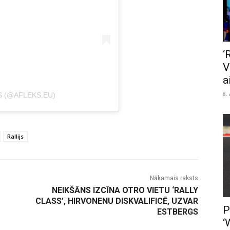
‘
V
a
8.
S (@AFLEKS.EU)
Rallijs
Nākamais raksts
NEIKŠĀNS IZCĪNA OTRO VIETU ‘RALLY
CLASS’, HIRVONENU DISKVALIFICĒ, UZVAR
P
ESTBERGS
‘