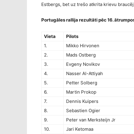
Estbergs, bet uz trešo atkrita krievu braucē
Portugāles rallija rezultāti pēc 16. ātrump
Vieta
Pilots
1.
Mikko Hirvonen
2.
Mads Ostberg
3.
Evgeny Novikov
4.
Nasser Al-Attiyah
5.
Petter Solberg
6.
Martin Prokop
7.
Dennis Kuipers
8.
Sebastien Ogier
9.
Peter van Merksteijn Jr
10.
Jari Ketomaa