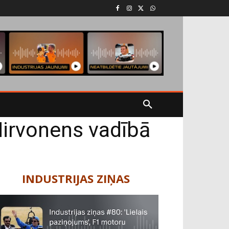
Hirvonens vadībā
INDUSTRIJAS ZIŅAS