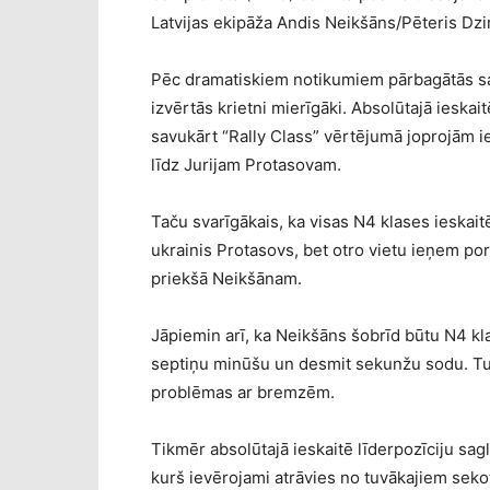
Latvijas ekipāža Andis Neikšāns/Pēteris Dzir
Pēc dramatiskiem notikumiem pārbagātās sa
izvērtās krietni mierīgāki. Absolūtajā ieskai
savukārt “Rally Class” vērtējumā joprojām ie
līdz Jurijam Protasovam.
Taču svarīgākais, ka visas N4 klases ieskaitē 
ukrainis Protasovs, bet otro vietu ieņem por
priekšā Neikšānam.
Jāpiemin arī, ka Neikšāns šobrīd būtu N4 kl
septiņu minūšu un desmit sekunžu sodu. Tu
problēmas ar bremzēm.
Tikmēr absolūtajā ieskaitē līderpozīciju s
kurš ievērojami atrāvies no tuvākajiem seko