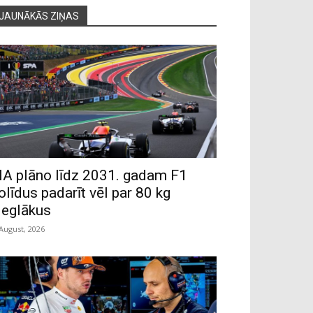
JAUNĀKĀS ZIŅAS
IA plāno līdz 2031. gadam F1
olīdus padarīt vēl par 80 kg
ieglākus
 August, 2026