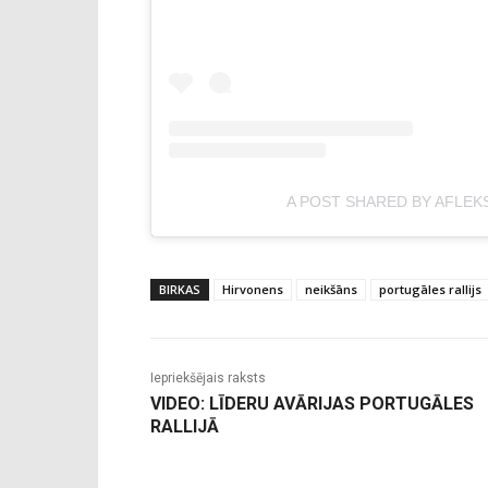
A POST SHARED BY AFLEK
BIRKAS
Hirvonens
neikšāns
portugāles rallijs
Iepriekšējais raksts
VIDEO: LĪDERU AVĀRIJAS PORTUGĀLES
RALLIJĀ
-