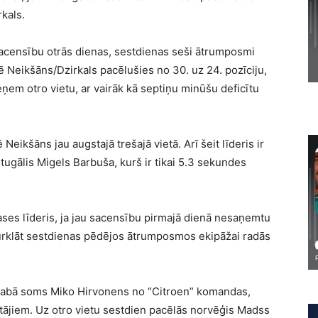
kals.
censību otrās dienas, sestdienas seši ātrumposmi
tē Neikšāns/Dzirkals pacēlušies no 30. uz 24. pozīciju,
ņem otro vietu, ar vairāk kā septiņu minūšu deficītu
Neikšāns jau augstajā trešajā vietā. Arī šeit līderis ir
tugālis Migels Barbuša, kurš ir tikai 5.3 sekundes
ases līderis, ja jau sacensību pirmajā dienā nesaņemtu
rklāt sestdienas pēdējos ātrumposmos ekipāžai radās
aglabā soms Miko Hirvonens no “Citroen” komandas,
tājiem. Uz otro vietu sestdien pacēlās norvēģis Madss