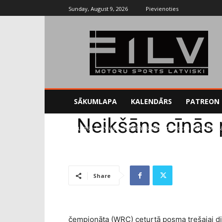
Sunday, August 9, 2026
Pievienoties
SĀKUMLAPA
KALENDĀRS
PATREON
Neikšāns cīnās 
Sākums
Latvieši
Neikšāns cīnās par otro vietu N4 k
Share
čempionāta (WRC) ceturtā posma trešajai die