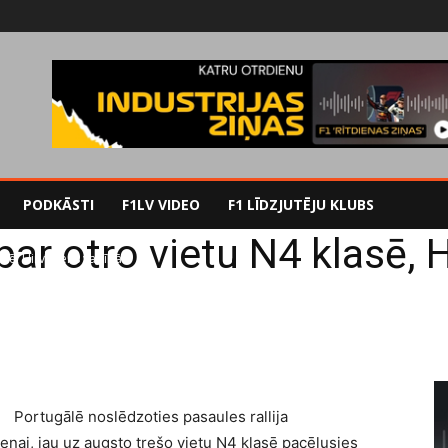
PODKĀSTI
F1LV VIDEO
F1 LĪDZJUTĒJU KLUBS
par otro vietu N4 klasē, 
lasē, Hirvonens vadībā
Portugālē noslēdzoties pasaules rallija
nai, jau uz augsto trešo vietu N4 klasē pacēlusies