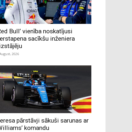
Red Bull’ vienība noskatījusi
erstapena sacīkšu inženiera
izstājēju
 August, 2026
eresa pārstāvji sākuši sarunas ar
Williams’ komandu