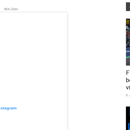
REKLĀMA
F
b
v
9.
nstagram