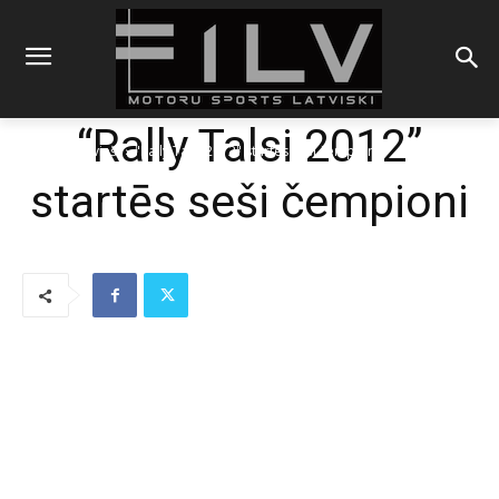
“Rally Talsi 2012”
Sākums
Latvieši
"Rally Talsi 2012" startēs seši čempioni
startēs seši čempioni