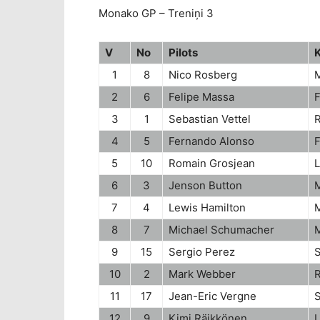
Monako GP – Treniņi 3
V
No
Pilots
1
8
Nico Rosberg
2
6
Felipe Massa
F
3
1
Sebastian Vettel
R
4
5
Fernando Alonso
F
5
10
Romain Grosjean
L
6
3
Jenson Button
7
4
Lewis Hamilton
8
7
Michael Schumacher
9
15
Sergio Perez
S
10
2
Mark Webber
R
11
17
Jean-Eric Vergne
S
12
9
Kimi Räikkönen
L