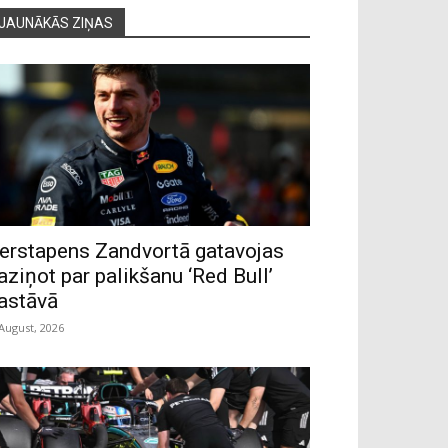
JAUNĀKĀS ZIŅAS
erstapens Zandvortā gatavojas
aziņot par palikšanu ‘Red Bull’
astāvā
 August, 2026