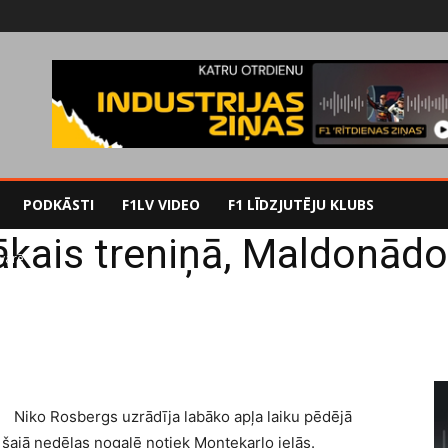
PODKĀSTI
F1LV VIDEO
F1 LĪDZJUTĒJU KLUBS
kais treniņā, Maldonādo
varē
Niko Rosbergs uzrādīja labāko apļa laiku pēdējā
šajā nedēļas nogalē notiek Montekarlo ielās.