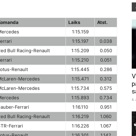
Komanda
Laiks
Atst.
Mercedes
1:15.159
errari
1:15.197
0.038
ed Bull Racing-Renault
1:15.209
0.050
errari
1:15.210
0.051
otus-Renault
1:15.445
0.286
V
McLaren-Mercedes
1:15.471
0.312
p
McLaren-Mercedes
1:15.734
0.575
s
Mercedes
1:15.893
0.734
6.
auber-Ferrari
1:16.110
0.951
ed Bull Racing-Renault
1:16.219
1.060
TR-Ferrari
1:16.226
1.067
otus-Renault
1:16.301
1.142