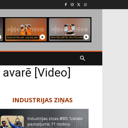
 avarē [Video]
INDUSTRIJAS ZIŅAS