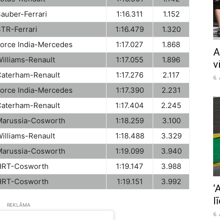
auber-Ferrari
1:16.311
1.152
TR-Ferrari
1:16.479
1.320
orce India-Mercedes
1:17.027
1.868
A
illiams-Renault
1:17.055
1.896
v
Caterham-Renault
1:17.276
2.117
6.
orce India-Mercedes
1:17.390
2.231
Caterham-Renault
1:17.404
2.245
Marussia-Cosworth
1:18.259
3.100
illiams-Renault
1:18.488
3.329
Marussia-Cosworth
1:19.099
3.940
HRT-Cosworth
1:19.147
3.988
HRT-Cosworth
1:19.151
3.992
‘
l
REKLĀMA
6.