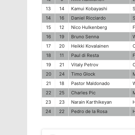
13
14
Kamui Kobayashi
S
14
16
Daniel Ricciardo
S
15
12
Nico Hulkenberg
F
16
19
Bruno Senna
W
17
20
Heikki Kovalainen
18
11
Paul di Resta
F
19
21
Vitaly Petrov
20
24
Timo Glock
21
18
Pastor Maldonado
W
22
25
Charles Pic
23
23
Narain Karthikeyan
24
22
Pedro de la Rosa