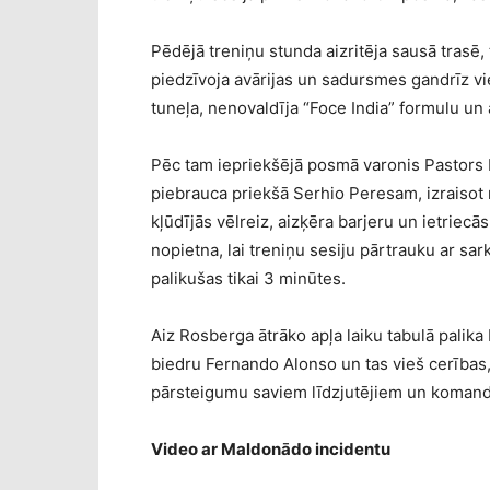
Pēdējā treniņu stunda aizritēja sausā trasē, 
piedzīvoja avārijas un sadursmes gandrīz vi
tuneļa, nenovaldīja “Foce India” formulu un 
Pēc tam iepriekšējā posmā varonis Pastors
piebrauca priekšā Serhio Peresam, izraisot 
kļūdījās vēlreiz, aizķēra barjeru un ietriecās
nopietna, lai treniņu sesiju pārtrauku ar sar
palikušas tikai 3 minūtes.
Aiz Rosberga ātrāko apļa laiku tabulā palika
biedru Fernando Alonso un tas vieš cerības,
pārsteigumu saviem līdzjutējiem un komand
Video ar Maldonādo incidentu