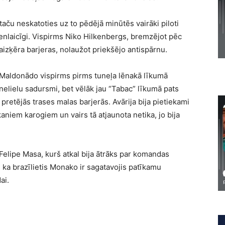
taču neskatoties uz to pēdējā minūtēs vairāki piloti
enlaicīgi. Vispirms Niko Hilkenbergs, bremzējot pēc
aizķēra barjeras, nolaužot priekšējo antispārnu.
 Maldonādo vispirms pirms tuneļa lēnakā līkumā
nelielu sadursmi, bet vēlāk jau “Tabac” līkumā pats
 pretējās trases malas barjerās. Avārija bija pietiekami
kaniem karogiem un vairs tā atjaunota netika, jo bija
 Felipe Masa, kurš atkal bija ātrāks par komandas
 ka brazīlietis Monako ir sagatavojis patīkamu
ai.