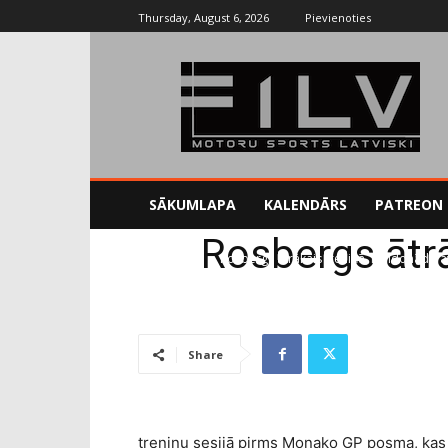
Thursday, August 6, 2026
Pievienoties
SĀKUMLAPA
KALENDĀRS
PATREON
Rosbergs ātrā
Sākums
F1
Rosbergs ātrākais treniņā, Maldonādo a
Share
treniņu sesijā pirms Monako GP posma, kas 