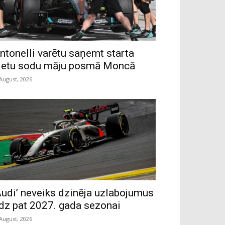
ntonelli varētu saņemt starta
ietu sodu māju posmā Moncā
 August, 2026
Audi’ neveiks dzinēja uzlabojumus
īdz pat 2027. gada sezonai
 August, 2026