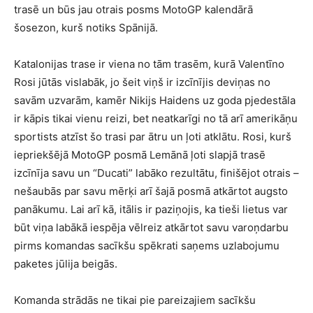
trasē un būs jau otrais posms MotoGP kalendārā
šosezon, kurš notiks Spānijā.
Katalonijas trase ir viena no tām trasēm, kurā Valentīno
Rosi jūtās vislabāk, jo šeit viņš ir izcīnījis deviņas no
savām uzvarām, kamēr Nikijs Haidens uz goda pjedestāla
ir kāpis tikai vienu reizi, bet neatkarīgi no tā arī amerikāņu
sportists atzīst šo trasi par ātru un ļoti atklātu. Rosi, kurš
iepriekšējā MotoGP posmā Lemānā ļoti slapjā trasē
izcīnīja savu un “Ducati” labāko rezultātu, finišējot otrais –
nešaubās par savu mērķi arī šajā posmā atkārtot augsto
panākumu. Lai arī kā, itālis ir paziņojis, ka tieši lietus var
būt viņa labākā iespēja vēlreiz atkārtot savu varoņdarbu
pirms komandas sacīkšu spēkrati saņems uzlabojumu
paketes jūlija beigās.
Komanda strādās ne tikai pie pareizajiem sacīkšu