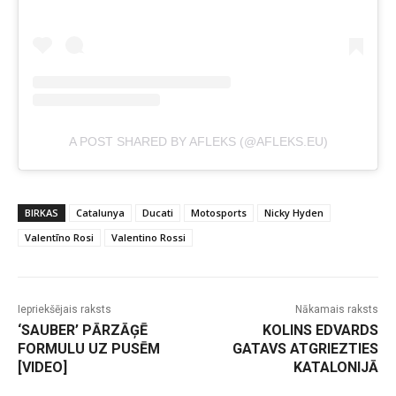
A POST SHARED BY AFLEKS (@AFLEKS.EU)
BIRKAS
Catalunya
Ducati
Motosports
Nicky Hyden
Valentīno Rosi
Valentino Rossi
Iepriekšējais raksts
Nākamais raksts
‘SAUBER’ PĀRZĀĢĒ
KOLINS EDVARDS
FORMULU UZ PUSĒM
GATAVS ATGRIEZTIES
[VIDEO]
KATALONIJĀ
-