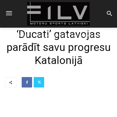
‘Ducati’ gatavojas
Sākums
MotoGP
'Ducati' gatavojas parādīt savu progresu Katalonijā
parādīt savu progresu
Katalonijā