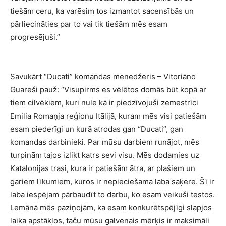
tiešām ceru, ka varēsim tos izmantot sacensībās un
pārliecināties par to vai tik tiešām mēs esam
progresējuši.”
Savukārt “Ducati” komandas menedžeris – Vitoriāno
Guareši pauž: “Visupirms es vēlētos domās būt kopā ar
tiem cilvēkiem, kuri nule kā ir piedzīvojuši zemestrīci
Emilia Romaņja reģionu Itālijā, kuram mēs visi patiešām
esam piederīgi un kurā atrodas gan “Ducati”, gan
komandas darbinieki. Par mūsu darbiem runājot, mēs
turpinām tajos izlikt katrs sevi visu. Mēs dodamies uz
Katalonijas trasi, kura ir patiešām ātra, ar plašiem un
gariem līkumiem, kuros ir nepieciešama laba saķere. Šī ir
laba iespējam pārbaudīt to darbu, ko esam veikuši testos.
Lemānā mēs paziņojām, ka esam konkurētspējīgi slapjos
laika apstākļos, taču mūsu galvenais mērķis ir maksimāli