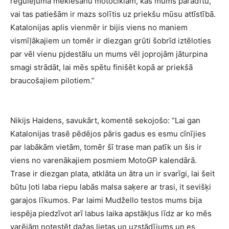
regulējuma meklēšanu motociklam, kas mums parādītu,
vai tas patiešām ir mazs solītis uz priekšu mūsu attīstībā.
Katalonijas aplis vienmēr ir bijis viens no maniem
vismīļākajiem un tomēr ir diezgan grūti šobrīd iztēloties
par vēl vienu pjdestālu un mums vēl joprojām jāturpina
smagi strādāt, lai mēs spētu finišēt kopā ar priekšā
braucošajiem pilotiem.”
Nikijs Haidens, savukārt, komentē sekojošo: “Lai gan
Katalonijas trasē pēdējos pāris gadus es esmu cīnījies
par labākām vietām, tomēr šī trase man patīk un šis ir
viens no varenākajiem posmiem MotoGP kalendārā.
Trase ir diezgan plata, atklāta un ātra un ir svarīgi, lai šeit
būtu ļoti laba riepu labās malsa saķere ar trasi, it sevišķi
garajos līkumos. Par laimi Mudžello testos mums bija
iespēja piedzīvot arī labus laika apstākļus līdz ar ko mēs
varējām notestēt dažas lietas un uzstādījums un es