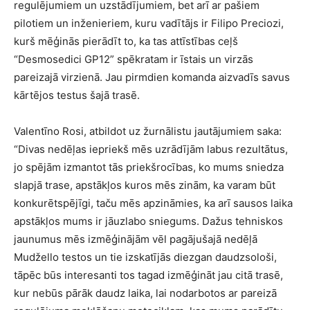
regulējumiem un uzstādījumiem, bet arī ar pašiem
pilotiem un inženieriem, kuru vadītājs ir Filipo Preciozi,
kurš mēģinās pierādīt to, ka tas attīstības ceļš
“Desmosedici GP12” spēkratam ir īstais un virzās
pareizajā virzienā. Jau pirmdien komanda aizvadīs savus
kārtējos testus šajā trasē.
Valentīno Rosi, atbildot uz žurnālistu jautājumiem saka:
“Divas nedēļas iepriekš mēs uzrādījām labus rezultātus,
jo spējām izmantot tās priekšrocības, ko mums sniedza
slapjā trase, apstākļos kuros mēs zinām, ka varam būt
konkurētspējīgi, taču mēs apzināmies, ka arī sausos laika
apstākļos mums ir jāuzlabo sniegums. Dažus tehniskos
jaunumus mēs izmēģinājām vēl pagājušajā nedēļā
Mudžello testos un tie izskatījās diezgan daudzsološi,
tāpēc būs interesanti tos tagad izmēģināt jau citā trasē,
kur nebūs pārāk daudz laika, lai nodarbotos ar pareizā