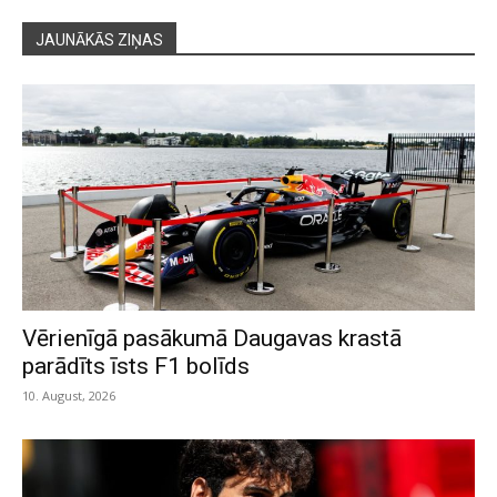
JAUNĀKĀS ZIŅAS
Vērienīgā pasākumā Daugavas krastā
parādīts īsts F1 bolīds
10. August, 2026