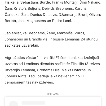
Fisikella, Sebastians Burdē, Franks Montaņī, Šinji Nakano,
Žans Kristofs Buljons, Deivids Brebhems, Karuns
Čandoks, Žans Deniss Delatrzs, Džanmarija Bruni, Olivers
Bereta, Jans Magnusens un Pedro Lamī.
Jāpiebilst, ka Brebhems, Žene, Maksnišs, Vurcs,
Johansons un Brandls visi ir bijušie Lemānas 24 stundu
sacīkstes uzvarētāji.
Atgriežoties vēsturē, ir vairāki F1 čempioni, kas izcīnījuši
uzvaras arī Lemānas dienakts sacīkstē: Fils Hils (3 reizes
uzvarējis Lemānā), Grehems Hils, Maiks Hotorns un
Johens Rints. Taču pēdējā laikā nevienam no F1
čempioniem tas nav izdevies.
REKLĀMA