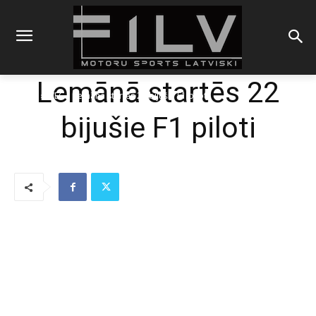
Lemānā startēs 22
Sākums
WEC
Lemānā startēs 22 bijušie F1 piloti
bijušie F1 piloti