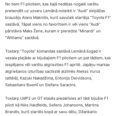
No tiem F1 pilotiem, kas šajā nedēļas nogalē varētu
pretendēt uz uzvaru Lemānā noteikti ir “Audi” ekipāžas
braucējs Alans Maknišs, kurš savulaik startēja “Toyota F1”
sastāvā. Tāpat viens no favorītiem ir vēl viens “Audi”
pārstāvis Maks Žene, kuram ir pieredze “Minardi” un
“Williams” sastāvā.
Tostarp “Toyota” komandas sastāvā Lemānā šogad ir
vesala plejāde ar bijušajiem F1 pilotiem un pat tādiem, kas
iespējams vēl varētu atgriezties F1 apritē. Japāņu markas
atgriešanos izturības sacīkstē atzīmēs Alekss Vurcs
(attēlā), Kazuki Nakadžima, Entonijs Deividsons,
Sebastians Buemī un Stefans Saracins.
Tostarp LMP2 un GT klasēs piedalīsies arī tādi bijušie F1
piloti kā Niks Haidfelds, Sefens Johansons, Martins
Brandls, kurš startēs kopā ar savu dēlu, Džankarlo