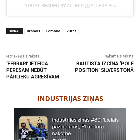
A POST SHARED BY AFLEKS (@AFLEKS.EU)
BIRKAS
Brandls
Lemāna
Vurcs
Iepriekšējais raksts
Nākamais raksts
‘FERRARI’ IETEICA
BAUTISTA IZCĪNA ‘POLE
PERESAM NEBŪT
POSITION’ SILVERSTONĀ
PĀRLIEKU AGRESĪVAM
-
INDUSTRIJAS ZIŅAS