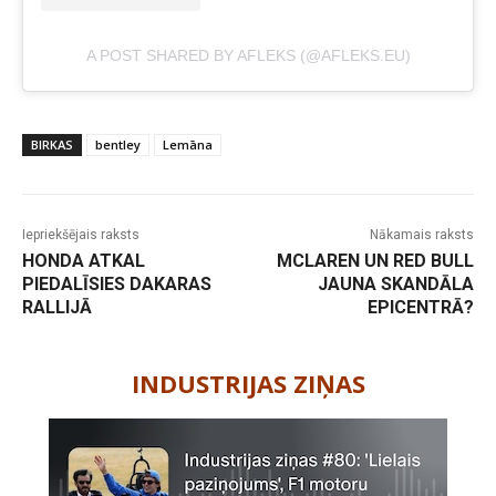
A POST SHARED BY AFLEKS (@AFLEKS.EU)
BIRKAS
bentley
Lemāna
Iepriekšējais raksts
Nākamais raksts
HONDA ATKAL
MCLAREN UN RED BULL
PIEDALĪSIES DAKARAS
JAUNA SKANDĀLA
RALLIJĀ
EPICENTRĀ?
-
INDUSTRIJAS ZIŅAS