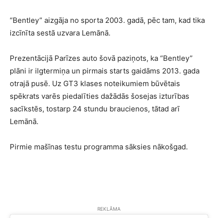
“Bentley” aizgāja no sporta 2003. gadā, pēc tam, kad tika
izcīnīta sestā uzvara Lemānā.
Prezentācijā Parīzes auto šovā paziņots, ka “Bentley”
plāni ir ilgtermiņa un pirmais starts gaidāms 2013. gada
otrajā pusē. Uz GT3 klases noteikumiem būvētais
spēkrats varēs piedalīties dažādās šosejas izturības
sacīkstēs, tostarp 24 stundu braucienos, tātad arī
Lemānā.
Pirmie mašīnas testu programma sāksies nākošgad.
REKLĀMA