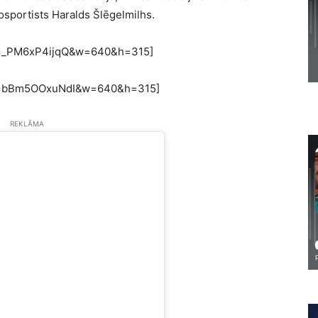
tosportists Haralds Šlēgelmilhs.
?v=_PM6xP4ijqQ&w=640&h=315]
?v=bBm5OOxuNdI&w=640&h=315]
REKLĀMA