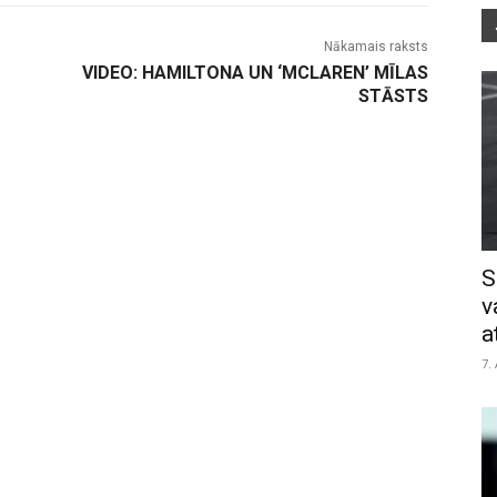
Nākamais raksts
VIDEO: HAMILTONA UN ‘MCLAREN’ MĪLAS
STĀSTS
S
v
a
7.