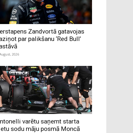
erstapens Zandvortā gatavojas
aziņot par palikšanu ‘Red Bull’
astāvā
 August, 2026
ntonelli varētu saņemt starta
ietu sodu māju posmā Moncā