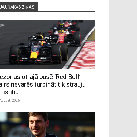
JAUNĀKĀS ZIŅAS
ezonas otrajā pusē ‘Red Bull’
airs nevarēs turpināt tik strauju
ttīstību
 August, 2026