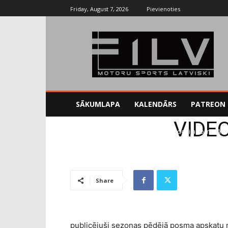
Friday, August 7, 2026
Pievienoties
SĀKUMLAPA
KALENDĀRS
PATREON
VIDEO
Sākums
Blogs
VIDEO: Šlēgelmilha debija Formulā 2
Share
publicējuši sezonas pēdējā posma apskatu no