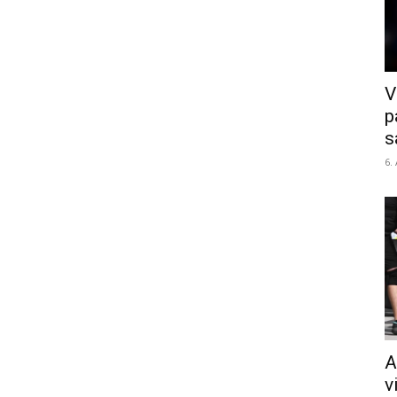
V
p
s
6.
A
v