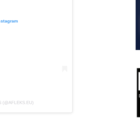
nstagram
S (@AFLEKS.EU)