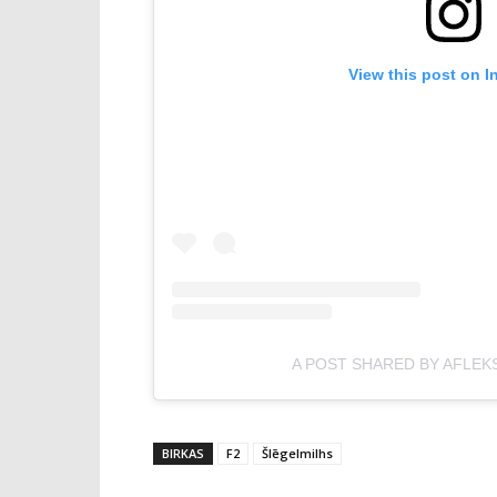
View this post on I
A POST SHARED BY AFLEK
BIRKAS
F2
Šlēgelmilhs