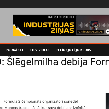
PODKĀSTI
F1LV VIDEO
F1 LĪDZJUTĒJU KLUBS
: Šlēgelmilha debija For
Formula 2 čempionāta organizatori šonedēļ
 Moncas trases Itālijā, kur savu debiju ar izcīnītām