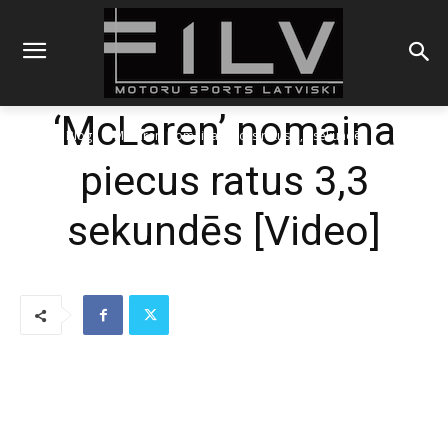
‘McLaren’ nomaina
Sākums
Blogs
'McLaren' nomaina piecus ratus 3,3 sekundēs
piecus ratus 3,3
sekundēs [Video]