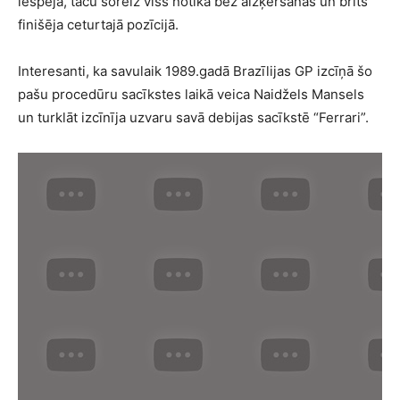
iespēja, taču šoreiz viss notika bez aizķeršanās un brits
finišēja ceturtajā pozīcijā.
Interesanti, ka savulaik 1989.gadā Brazīlijas GP izcīņā šo
pašu procedūru sacīkstes laikā veica Naidžels Mansels
un turklāt izcīnīja uzvaru savā debijas sacīkstē “Ferrari”.