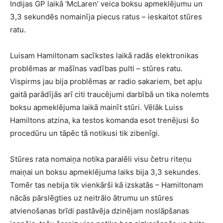
Indijas GP laikā ‘McLaren’ veica boksu apmeklējumu un
3,3 sekundēs nomainīja piecus ratus – ieskaitot stūres
ratu.
Luisam Hamiltonam sacīkstes laikā radās elektronikas
problēmas ar mašīnas vadības pulti – stūres ratu.
Vispirms jau bija problēmas ar radio sakariem, bet apļu
gaitā parādījās arī citi traucējumi darbībā un tika nolemts
boksu apmeklējuma laikā mainīt stūri. Vēlāk Luiss
Hamiltons atzina, ka testos komanda esot trenējusi šo
procedūru un tāpēc tā notikusi tik zibenīgi.
Stūres rata nomaiņa notika paralēli visu četru riteņu
maiņai un boksu apmeklējuma laiks bija 3,3 sekundes.
Tomēr tas nebija tik vienkārši kā izskatās – Hamiltonam
nācās pārslēgties uz neitrālo ātrumu un stūres
atvienošanas brīdi pastāvēja dzinējam noslāpšanas