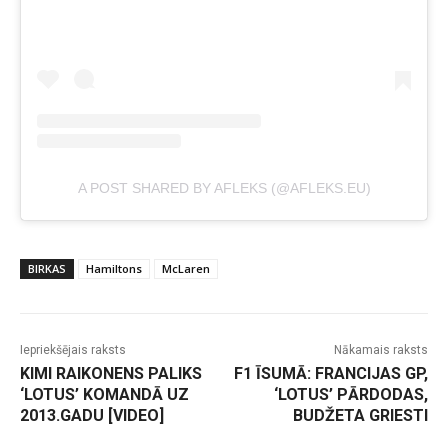
A POST SHARED BY AFLEKS (@AFLEKS.EU)
BIRKAS
Hamiltons
McLaren
Iepriekšējais raksts
Nākamais raksts
KIMI RAIKONENS PALIKS
F1 ĪSUMĀ: FRANCIJAS GP,
‘LOTUS’ KOMANDĀ UZ
‘LOTUS’ PĀRDODAS,
2013.GADU [VIDEO]
BUDŽETA GRIESTI
-