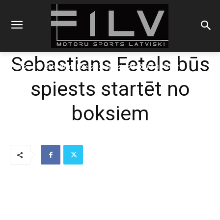
Sebastians Fetels būs
Sākums
F1
Sebastians Fetels būs spiests startēt no boksiem
spiests startēt no
boksiem