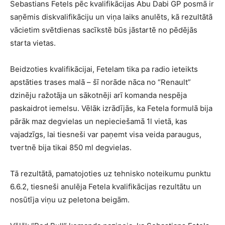
Sebastians Fetels pēc kvalifikācijas Abu Dabi GP posmā ir
saņēmis diskvalifikāciju un viņa laiks anulēts, kā rezultātā
vācietim svētdienas sacīkstē būs jāstartē no pēdējās
starta vietas.
Beidzoties kvalifikācijai, Fetelam tika pa radio ieteikts
apstāties trases malā – šī norāde nāca no “Renault”
dzinēju ražotāja un sākotnēji arī komanda nespēja
paskaidrot iemelsu. Vēlāk izrādījās, ka Fetela formulā bija
pārāk maz degvielas un nepieciešamā 1l vietā, kas
vajadzīgs, lai tiesneši var paņemt visa veida paraugus,
tvertnē bija tikai 850 ml degvielas.
Tā rezultātā, pamatojoties uz tehnisko noteikumu punktu
6.6.2, tiesneši anulēja Fetela kvalifikācijas rezultātu un
nosūtīja viņu uz peletona beigām.