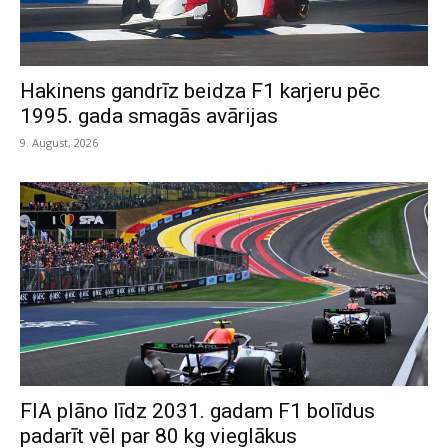
Hakinens gandrīz beidza F1 karjeru pēc
1995. gada smagās avārijas
9. August, 2026
FIA plāno līdz 2031. gadam F1 bolīdus
padarīt vēl par 80 kg vieglākus