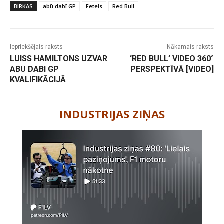
BIRKAS
abū dabī GP
Fetels
Red Bull
Iepriekšējais raksts
Nākamais raksts
LUISS HAMILTONS UZVAR
‘RED BULL’ VIDEO 360°
ABU DABI GP
PERSPEKTĪVĀ [VIDEO]
KVALIFIKĀCIJĀ
-
INDUSTRIJAS ZIŅAS