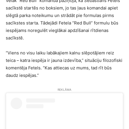
Vēlāk “Red Bull” komanda paziņoja, ka Sebastians Fetels
sacīkstē startēs no boksiem, jo tas ļaus komandai apiet
slēgtā parka noteikumu un strādāt pie formulas pirms
sacīkstes starta. Tādejādi Fetela “Red Bull” formulu būs
iespējams noregulēt vieglākai apdzīšanai rītdienas
sacīkstē.
“Viens no visu laiku labākajiem kalnu slēpotājiem reiz
teica – katra iespēja ir jauna izdevība,” situāciju filozofiski
komentēja Fetels. “Kas attiecas uz mums, tad rīt būs
daudz iespējas.”
REKLĀMA