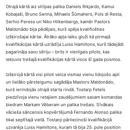
Otrajā kārtā aiz strīpas palika Daniels Rikjardo, Kamui
Kobajaši, Bruno Senna, Mihaels Šūmahers, Pols di Resta,
Serhio Peress un Niko Hilkenbergs, kamēr Pastors
Maldonādo bija pēdējais, kurš spēja kvalificēties
izšķirošajai kārtai. Ātrāko apļa laiku gluži kā pirmajā
kvalifikācijas kārtā uzrādīja Luiss Hamiltons, kurš tādejādi
pagarināja savu sēriju – brits ir vienīgais pilots, kas
iekļuvis trešajā kvalifikācijas kārtā visos šī gada posmos.
Izšķirojā kārtā visi piloti veica vismaz vienu lidojošo apli
un lielāko pārsteigumu sagādāja Mastors Maldonādo,
kurš ierindojās otrajā starta rindā. Tostarp Fetels
piedzīvoja vienu retajiem zaudējumiem savam komandas
biedram Markam Vēberam un palika trešais. Sīvākais
vācieša sāncensis kopvērtējumā Fernando Alonso palika
tikai septītajā vietā. Tostarp pārliecinoši kvalifikācijā
uzvarēja Luiss Hamiltons, kuram tā bija 25. pole position