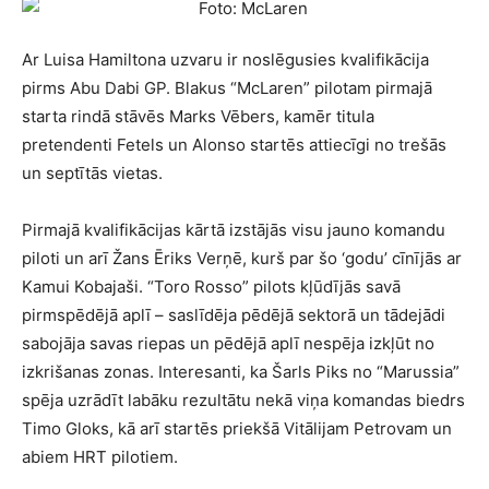
Ar Luisa Hamiltona uzvaru ir noslēgusies kvalifikācija
pirms Abu Dabi GP. Blakus “McLaren” pilotam pirmajā
starta rindā stāvēs Marks Vēbers, kamēr titula
pretendenti Fetels un Alonso startēs attiecīgi no trešās
un septītās vietas.
Pirmajā kvalifikācijas kārtā izstājās visu jauno komandu
piloti un arī Žans Ēriks Verņē, kurš par šo ‘godu’ cīnījās ar
Kamui Kobajaši. “Toro Rosso” pilots kļūdījās savā
pirmspēdējā aplī – saslīdēja pēdējā sektorā un tādejādi
sabojāja savas riepas un pēdējā aplī nespēja izkļūt no
izkrišanas zonas. Interesanti, ka Šarls Piks no “Marussia”
spēja uzrādīt labāku rezultātu nekā viņa komandas biedrs
Timo Gloks, kā arī startēs priekšā Vitālijam Petrovam un
abiem HRT pilotiem.