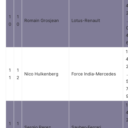
1
1
Romain Grosjean
Lotus-Renault
.
0
0
1
1
1
Nico Hulkenberg
Force India-Mercedes
.
1
2
1
1
1
Sergio Perez
Sauber-Ferrari
.