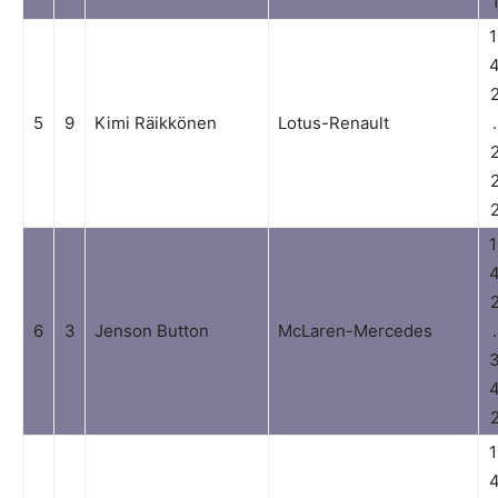
1
5
9
Kimi Räikkönen
Lotus-Renault
.
1
6
3
Jenson Button
McLaren-Mercedes
.
1