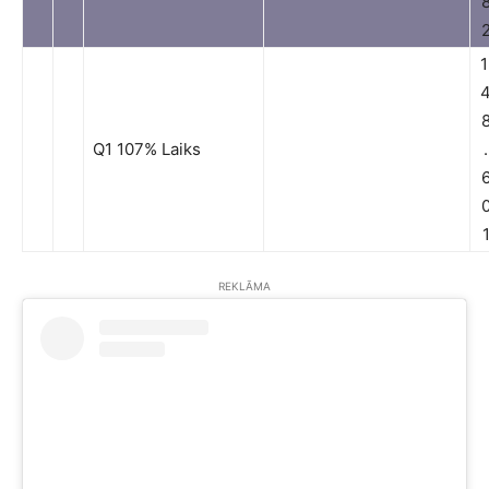
1
Q1 107% Laiks
.
REKLĀMA