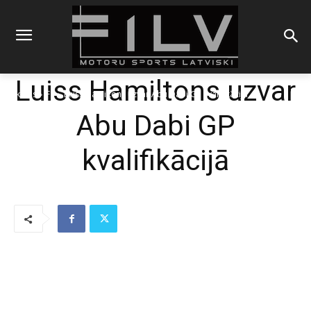
Luiss Hamiltons uzvar
Sākums
F1
Luiss Hamiltons uzvar Abu Dabi GP kvalifikācijā
Abu Dabi GP
kvalifikācijā