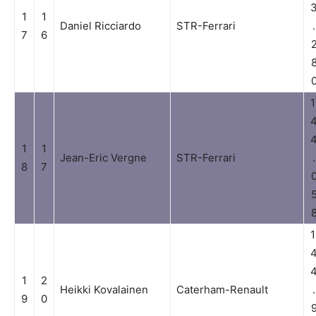
1
1
Daniel Ricciardo
STR-Ferrari
.
7
6
1
1
1
Jean-Eric Vergne
STR-Ferrari
.
8
7
1
1
2
Heikki Kovalainen
Caterham-Renault
.
9
0