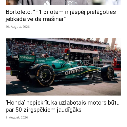
Bortoleto: “F1 pilotam ir jāspēj pielāgoties
jebkāda veida mašīnai”
10. August, 2026
‘Honda’ nepiekrīt, ka uzlabotais motors būtu
par 50 zirgspēkiem jaudīgāks
9. August, 2026