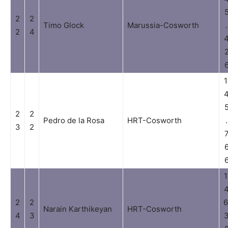
2
2
Timo Glock
Marussia-Cosworth
.
2
4
1
2
2
Pedro de la Rosa
HRT-Cosworth
.
3
2
1
2
2
6
Narain Karthikeyan
HRT-Cosworth
4
3