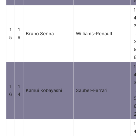
1
1
1
Bruno Senna
Williams-Renault
.
5
9
1
1
1
Kamui Kobayashi
Sauber-Ferrari
.
6
4
1