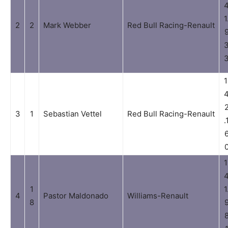
1
2
2
Mark Webber
Red Bull Racing-Renault
1
3
1
Sebastian Vettel
Red Bull Racing-Renault
.
1
1
1
4
Pastor Maldonado
Williams-Renault
8