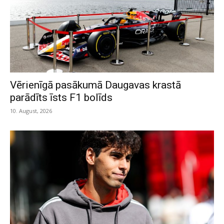
Vērienīgā pasākumā Daugavas krastā
parādīts īsts F1 bolīds
10. August, 2026