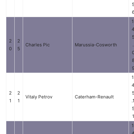
1
2
2
Charles Pic
Marussia-Cosworth
.
0
5
1
2
2
Vitaly Petrov
Caterham-Renault
1
1
.
1