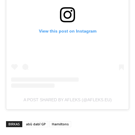
View this post on Instagram
A POST SHARED BY AFLEKS (@AFLEKS.EU)
BIRKAS
abū dabī GP
Hamiltons