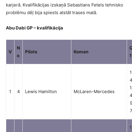
karjerā. Kvalifikācijas izskaņā Sebastians Fetels tehnisko
problēmu dēļ bija spiests atstāt trases malā.
Abu Dabi GP – kvalifikācija
N
V
Pilots
Koman
o
1
1
1
1
4
Lewis Hamilton
McLaren-Mercedes
1