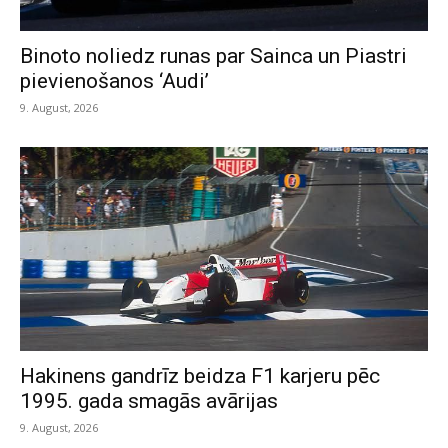
Binoto noliedz runas par Sainca un Piastri
pievienošanos ‘Audi’
9. August, 2026
Hakinens gandrīz beidza F1 karjeru pēc
1995. gada smagās avārijas
9. August, 2026