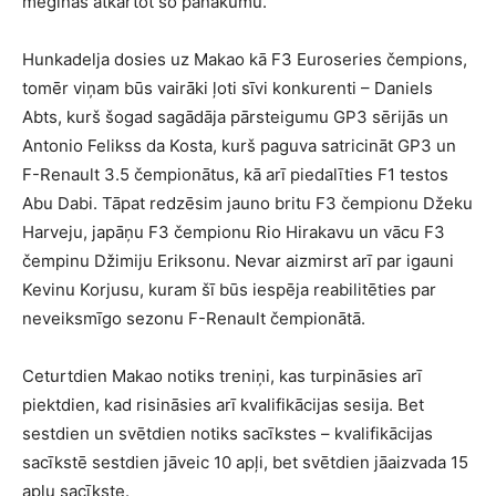
mēģinās atkārtot šo panākumu.
Hunkadelja dosies uz Makao kā F3 Euroseries čempions,
tomēr viņam būs vairāki ļoti sīvi konkurenti – Daniels
Abts, kurš šogad sagādāja pārsteigumu GP3 sērijās un
Antonio Felikss da Kosta, kurš paguva satricināt GP3 un
F-Renault 3.5 čempionātus, kā arī piedalīties F1 testos
Abu Dabi. Tāpat redzēsim jauno britu F3 čempionu Džeku
Harveju, japāņu F3 čempionu Rio Hirakavu un vācu F3
čempinu Džimiju Eriksonu. Nevar aizmirst arī par igauni
Kevinu Korjusu, kuram šī būs iespēja reabilitēties par
neveiksmīgo sezonu F-Renault čempionātā.
Ceturtdien Makao notiks treniņi, kas turpināsies arī
piektdien, kad risināsies arī kvalifikācijas sesija. Bet
sestdien un svētdien notiks sacīkstes – kvalifikācijas
sacīkstē sestdien jāveic 10 apļi, bet svētdien jāaizvada 15
apļu sacīkste.