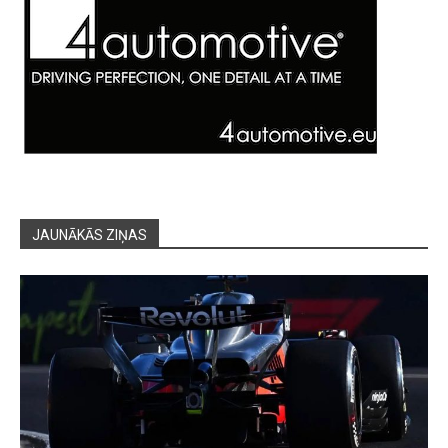
JAUNĀKĀS ZIŅAS