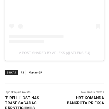
A POST SHARED BY AFLEKS (@AFLEKS.EU)
BIRKAS
F3
Makao GP
Iepriekšējais raksts
Nākamais raksts
‘PIRELLI’: OSTINAS
HRT KOMANDA
TRASE SAGĀDĀS
BANKROTA PRIEKŠĀ
PĀRSTEIGUMUS