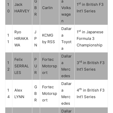
G
a
st
1
Jack
1
in British F3
B
Carlin
Volks
0
HARVEY
Int’l Series
R
wage
n
Dallar
st
Ryo
J
1
in Japanese
1
KCMG
a
HIRAKA
P
Formula 3
1
by RSS
Toyot
WA
N
Championship
a
Dallar
Felix
P
Fortec
rd
1
a
3
in British F3
SERRAL
U
Motorsp
2
Merc
Int’l Series
LES
R
ort
edes
Dallar
G
Fortec
th
1
Alex
a
4
in British F3
B
Motorsp
4
LYNN
Merc
Int’l Series
R
ort
edes
Dallar