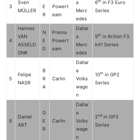
th
Sven
a
6
in F3 Euro
3
E
Powert
MÜLLER
Merc
Series
R
eam
edes
Hannes
Dallar
N
Prema
th
VAN
a
9
in British F3
4
E
Powert
ASSELD
Merc
Int’l Series
D
eam
ONK
edes
Dallar
B
a
th
Felipe
10
in GP2
5
R
Carlin
Volks
NASR
Series
A
wage
n
Dallar
G
a
nd
Daniel
2
in GP3
6
E
Carlin
Volks
ABT
Series
R
wage
n