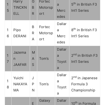
Harry
G
Fortec
th
1
a
5
in British F3
TINCKN
B
Motorsp
5
Merc
Int’l Series
ELL
R
ort
edes
Dallar
B
Fortec
th
1
Pipo
a
8
in British F3
R
Motorsp
6
DERANI
Merc
Int’l Series
A
ort
edes
Dallar
Jazema
M
nd
1
a
2
in British F3
n
A
Tom’s
7
Toyot
Int’l Series
JAAFAR
S
a
Dallar
nd
Yuichi
J
2
in Japanese
1
a
NAKAYA
P
Tom’s
Formula 3
8
Toyot
MA
N
Championship
a
Galaxy
Dallar
th
E
10
in Formula