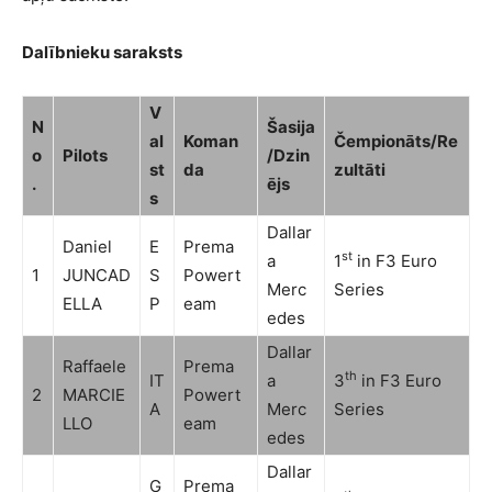
Dalībnieku saraksts
V
N
Šasija
al
Koman
Čempionāts/Re
o
Pilots
/Dzin
st
da
zultāti
.
ējs
s
Dallar
Daniel
E
Prema
st
a
1
in F3 Euro
1
JUNCAD
S
Powert
Merc
Series
ELLA
P
eam
edes
Dallar
Raffaele
Prema
th
IT
a
3
in F3 Euro
2
MARCIE
Powert
A
Merc
Series
LLO
eam
edes
Dallar
G
Prema