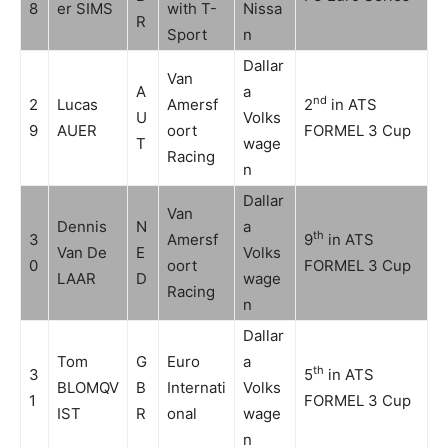
8
er SIMS
with T-
Nissa
R
Sport
n
Dallar
Van
A
a
nd
2
Lucas
Amersf
2
in ATS
U
Volks
9
AUER
oort
FORMEL 3 Cup
T
wage
Racing
n
Dallar
Van
Dennis
N
a
th
3
Amersf
9
in ATS
Van De
E
Volks
0
oort
FORMEL 3 Cup
LAAR
D
wage
Racing
n
Dallar
Tom
G
Euro
a
th
3
5
in ATS
BLOMQV
B
Internati
Volks
1
FORMEL 3 Cup
IST
R
onal
wage
n