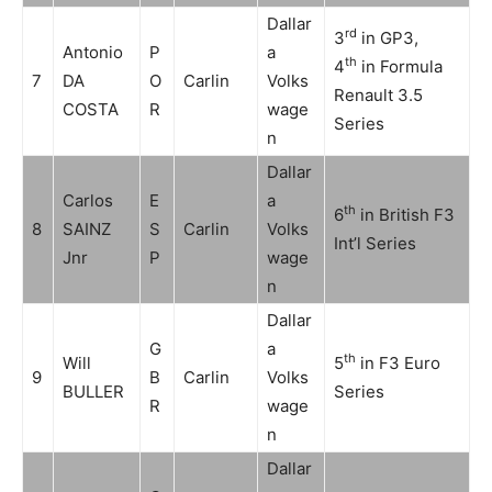
Dallar
rd
3
in GP3,
Antonio
P
a
th
4
in Formula
7
DA
O
Carlin
Volks
Renault 3.5
COSTA
R
wage
Series
n
Dallar
Carlos
E
a
th
6
in British F3
8
SAINZ
S
Carlin
Volks
Int’l Series
Jnr
P
wage
n
Dallar
G
a
th
Will
5
in F3 Euro
9
B
Carlin
Volks
BULLER
Series
R
wage
n
Dallar