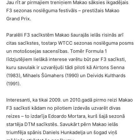
Jau rīt ar pirmajiem treniņiem Makao sāksies ikgadējais
F3 sezonas noslēguma festivāls – prestižais Makao
Grand Prix.
Paralēli F3 sacīkstēm Makao šaurajās ielās risinās arī
citas sacīkstes, tostarp WTCC sezonas noslēguma posms
un motošosejas sacensības. Tomēr Formula 1
līdzjutējiem lielākā interese varētu būt par F3 sacīksti,
kuru savulaik ir uzvarējuši tādi piloti kā Airtons Senna
(1983), Mihaels Šūmahers (1990) un Deivids Kulthards
(1991).
Interesanti, ka tikai 2009. un 2010.gadā pirmo reizi Makao
F3 sacīksti kādam no pilotiem izdevās uzvarēt divas
reizes – to izdarīja Edoardo Mortara, kurš šajā sezonā
startēja DTM sacīkstēs. Savukārt pērn Makao ielās
triumfēja spānis Daniels Hunkadelja un šogad viņš