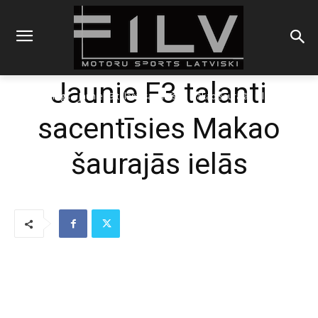
Jaunie F3 talanti
Sākums
Blogs
Jaunie F3 talanti sacentīsies Makao šaurajās ielās
sacentīsies Makao
šaurajās ielās