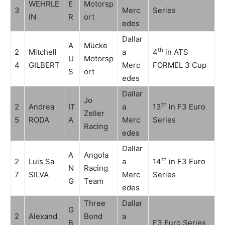
WEHRLE
E
Motorsp
3
Merc
Series
IN
R
ort
edes
Dallar
A
Mücke
th
2
Mitchell
a
4
in ATS
U
Motorsp
4
GILBERT
Merc
FORMEL 3 Cup
S
ort
edes
Dallar
Jo
th
2
Andrea
IT
a
13
in F3 Euro
Zeller
5
RODA
A
Merc
Series
Racing
edes
Dallar
A
Angola
th
2
Luis Sa
a
14
in F3 Euro
N
Racing
7
SILVA
Merc
Series
G
Team
edes
Three
Dallar
G
2
Alexand
Bond
a
B
F3 Euro Series