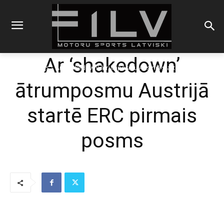
Ar ‘shakedown’
Sākums
Rallijs
Ar 'shakedown' ātrumposmu Austrijā startē ERC pirmais
posms
ātrumposmu Austrijā
startē ERC pirmais
posms