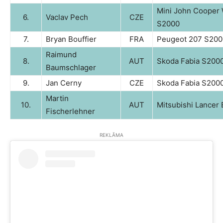
Mini John Cooper
6.
Vaclav Pech
CZE
S2000
7.
Bryan Bouffier
FRA
Peugeot 207 S200
Raimund
8.
AUT
Skoda Fabia S200
Baumschlager
9.
Jan Cerny
CZE
Skoda Fabia S200
Martin
10.
AUT
Mitsubishi Lancer 
Fischerlehner
REKLĀMA