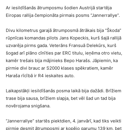
Ar iesildīšanās ātrumposmu šodien Austrijā startēja
Eiropas rallija čempionāta pirmais posms “Jannerrallye”.
Divu kilometrus garajā ātrumposmā ātrākais bija “Škoda”
rūpnīcas komandas pilots Jans Kopeckis, kurš šajā rallijā
uzvarēja pirms gada. Veterāns Fransuā Delekūrs, kurš
šogad arī plāno cīnīties par ERC titulu, ieņēma otro vietu,
kamēr trešais bija mājinieks Bepo Harašs. Jāpiemin, ka
pirmie divi brauc ar S2000 klases spēkratiem, kamēr
Haraša rīcībā ir R4 ieskaites auto.
Laikapstākļi iesildīšanās posma laikā bija dažādi. Brīžiem
trase bija sausa, brīžiem slapja, bet vēl šad un tad bija
novērojama snigšana.
“Jannerrallye” startēs piektdien, 4. janvārī, kad tiks veikti
pirmie desmit ātrumposmi ar kopējo garumu 139 km, bet