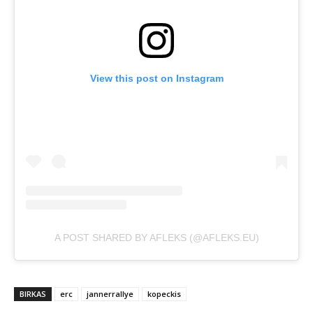
View this post on Instagram
A POST SHARED BY AFLEKS (@AFLEKS.EU)
BIRKAS
erc
jannerrallye
kopeckis