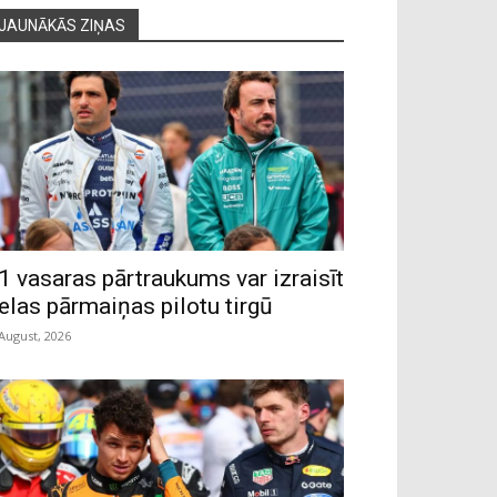
JAUNĀKĀS ZIŅAS
1 vasaras pārtraukums var izraisīt
ielas pārmaiņas pilotu tirgū
 August, 2026