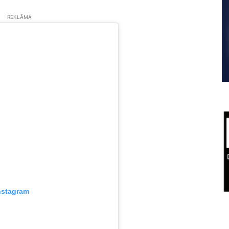
REKLĀMA
nstagram