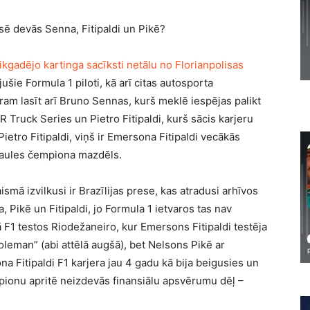
asē devās Senna, Fitipaldi un Pikē?
kgadējo kartinga sacīksti netālu no Florianpolisas
jušie Formula 1 piloti, kā arī citas autosporta
am lasīt arī Bruno Sennas, kurš meklē iespējas palikt
 Truck Series un Pietro Fitipaldi, kurš sācis karjeru
etro Fitipaldi, viņš ir Emersona Fitipaldi vecākās
asaules čempiona mazdēls.
smā izvilkusi ir Brazīlijas prese, kas atradusi arhīvos
, Pikē un Fitipaldi, jo Formula 1 ietvaros tas nav
 F1 testos Riodežaneiro, kur Emersons Fitipaldi testēja
oleman” (abi attēlā augšā), bet Nelsons Pikē ar
a Fitipaldi F1 karjera jau 4 gadu kā bija beigusies un
ionu apritē neizdevās finansiālu apsvērumu dēļ –