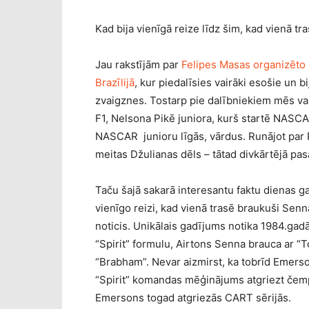
Kad bija vienīgā reize līdz šim, kad vienā tr
Jau rakstījām par
Felipes Masas organizēto i
Brazīlijā
, kur piedalīsies vairāki esošie un bi
zvaigznes. Tostarp pie dalībniekiem mēs var
F1, Nelsona Pikē juniora, kurš startē NASCAR
NASCAR junioru līgās, vārdus. Runājot par Pi
meitas Džulianas dēls – tātad divkārtējā p
Taču šajā sakarā interesantu faktu dienas gai
vienīgo reizi, kad vienā trasē braukuši Senna
noticis. Unikālais gadījums notika 1984.gadā
“Spirit” formulu, Airtons Senna brauca ar “T
“Brabham”. Nevar aizmirst, ka tobrīd Emerson
“Spirit” komandas mēģinājums atgriezt čemp
Emersons togad atgriezās CART sērijās.