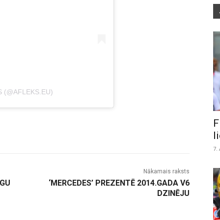
S (@AFLEKS.EU)
F
l
7.
Nākamais raksts
AGU
‘MERCEDES’ PREZENTĒ 2014.GADA V6
DZINĒJU