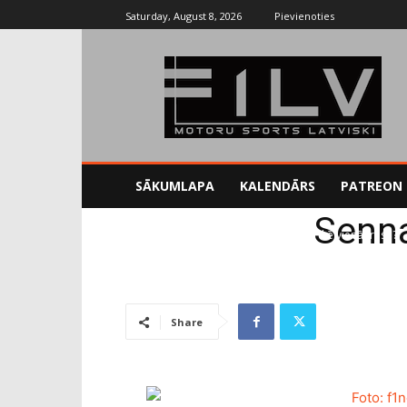
Saturday, August 8, 2026
Pievienoties
SĀKUMLAPA
KALENDĀRS
PATREON
Senna
Sākums
Blogs
Senna, Fitipaldi un Pikē vienā trasē?
Share