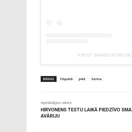
A POST SHARED BY AFLEK
BIRKAS
Fitipaldi
pikē
Senna
Iepriekšējais raksts
HIRVONENS TESTU LAIKĀ PIEDZĪVO SM
AVĀRIJU
-