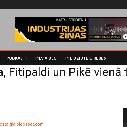
PODKĀSTI
F1LV VIDEO
F1 LĪDZJUTĒJU KLUBS
, Fitipaldi un Pikē vienā 