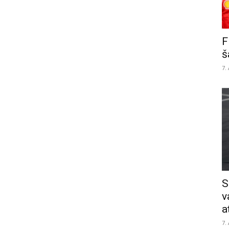
F
š
7.
S
v
a
7.