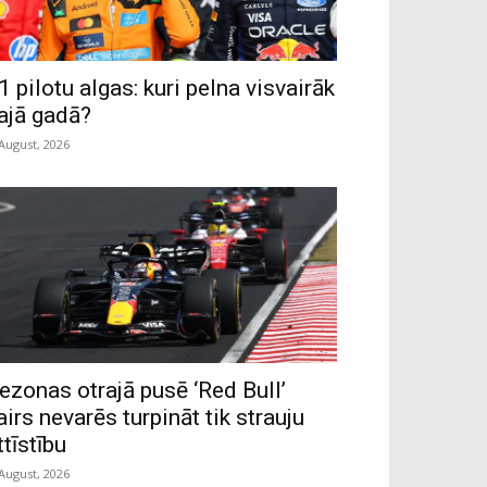
1 pilotu algas: kuri pelna visvairāk
ajā gadā?
 August, 2026
ezonas otrajā pusē ‘Red Bull’
airs nevarēs turpināt tik strauju
ttīstību
 August, 2026