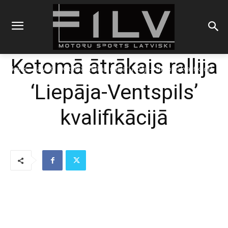
Ketomā ātrākais rallija
Sākums
Latvieši
Ketomā ātrākais rallija 'Liepāja-Ventspils' kvalifikācijā
‘Liepāja-Ventspils’
kvalifikācijā