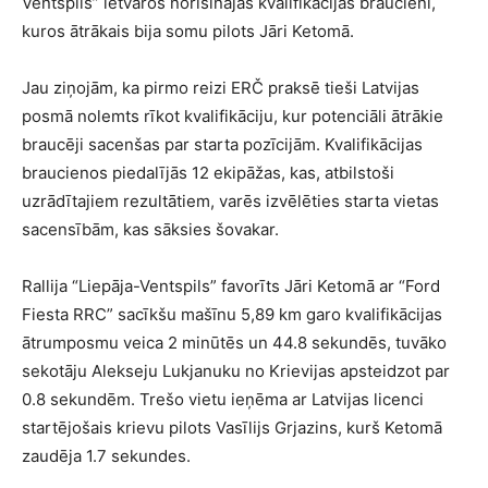
Ventspils” ietvaros norisinājās kvalifikācijas braucieni,
kuros ātrākais bija somu pilots Jāri Ketomā.
Jau ziņojām, ka pirmo reizi ERČ praksē tieši Latvijas
posmā nolemts rīkot kvalifikāciju, kur potenciāli ātrākie
braucēji sacenšas par starta pozīcijām. Kvalifikācijas
braucienos piedalījās 12 ekipāžas, kas, atbilstoši
uzrādītajiem rezultātiem, varēs izvēlēties starta vietas
sacensībām, kas sāksies šovakar.
Rallija “Liepāja-Ventspils” favorīts Jāri Ketomā ar “Ford
Fiesta RRC” sacīkšu mašīnu 5,89 km garo kvalifikācijas
ātrumposmu veica 2 minūtēs un 44.8 sekundēs, tuvāko
sekotāju Alekseju Lukjanuku no Krievijas apsteidzot par
0.8 sekundēm. Trešo vietu ieņēma ar Latvijas licenci
startējošais krievu pilots Vasīlijs Grjazins, kurš Ketomā
zaudēja 1.7 sekundes.