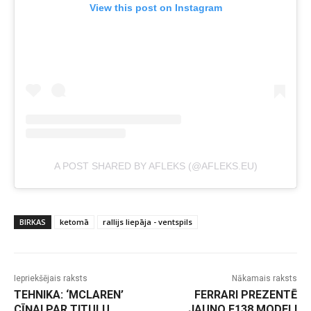
View this post on Instagram
A POST SHARED BY AFLEKS (@AFLEKS.EU)
BIRKAS
ketomā
rallijs liepāja - ventspils
Iepriekšējais raksts
Nākamais raksts
TEHNIKA: ‘MCLAREN’
FERRARI PREZENTĒ
CĪŅAI PAR TITULU
JAUNO F138 MODELI