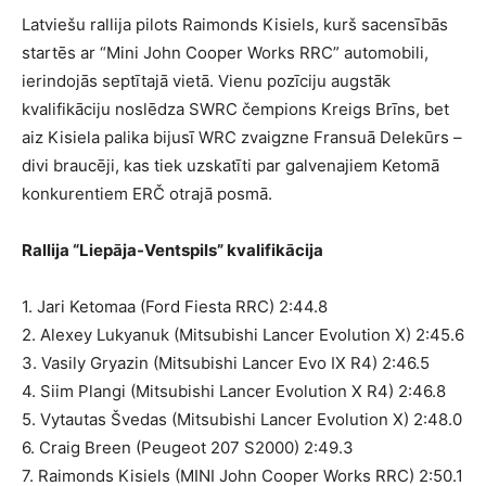
Latviešu rallija pilots Raimonds Kisiels, kurš sacensībās
startēs ar “Mini John Cooper Works RRC” automobili,
ierindojās septītajā vietā. Vienu pozīciju augstāk
kvalifikāciju noslēdza SWRC čempions Kreigs Brīns, bet
aiz Kisiela palika bijusī WRC zvaigzne Fransuā Delekūrs –
divi braucēji, kas tiek uzskatīti par galvenajiem Ketomā
konkurentiem ERČ otrajā posmā.
Rallija “Liepāja-Ventspils” kvalifikācija
1. Jari Ketomaa (Ford Fiesta RRC) 2:44.8
2. Alexey Lukyanuk (Mitsubishi Lancer Evolution X) 2:45.6
3. Vasily Gryazin (Mitsubishi Lancer Evo IX R4) 2:46.5
4. Siim Plangi (Mitsubishi Lancer Evolution X R4) 2:46.8
5. Vytautas Švedas (Mitsubishi Lancer Evolution X) 2:48.0
6. Craig Breen (Peugeot 207 S2000) 2:49.3
7. Raimonds Kisiels (MINI John Cooper Works RRC) 2:50.1