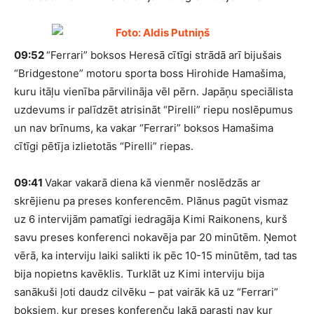
09:52
“Ferrari” boksos Heresā cītīgi strādā arī bijušais
“Bridgestone” motoru sporta boss Hirohide Hamašima,
kuru itāļu vienība pārvilināja vēl pērn. Japāņu speciālista
uzdevums ir palīdzēt atrisināt “Pirelli” riepu noslēpumus
un nav brīnums, ka vakar “Ferrari” boksos Hamašima
cītīgi pētīja izlietotās “Pirelli” riepas.
09:41
Vakar vakarā diena kā vienmēr noslēdzās ar
skrējienu pa preses konferencēm. Plānus pagūt vismaz
uz 6 intervijām pamatīgi iedragāja Kimi Raikonens, kurš
savu preses konferenci nokavēja par 20 minūtēm. Ņemot
vērā, ka interviju laiki salikti ik pēc 10-15 minūtēm, tad tas
bija nopietns kavēklis. Turklāt uz Kimi interviju bija
sanākuši ļoti daudz cilvēku – pat vairāk kā uz “Ferrari”
boksiem, kur preses konferenču lakā parasti nav kur