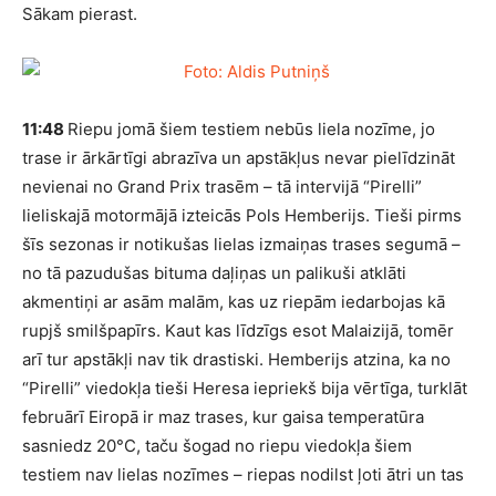
Sākam pierast.
11:48
Riepu jomā šiem testiem nebūs liela nozīme, jo
trase ir ārkārtīgi abrazīva un apstākļus nevar pielīdzināt
nevienai no Grand Prix trasēm – tā intervijā “Pirelli”
lieliskajā motormājā izteicās Pols Hemberijs. Tieši pirms
šīs sezonas ir notikušas lielas izmaiņas trases segumā –
no tā pazudušas bituma daļiņas un palikuši atklāti
akmentiņi ar asām malām, kas uz riepām iedarbojas kā
rupjš smilšpapīrs. Kaut kas līdzīgs esot Malaizijā, tomēr
arī tur apstākļi nav tik drastiski. Hemberijs atzina, ka no
“Pirelli” viedokļa tieši Heresa iepriekš bija vērtīga, turklāt
februārī Eiropā ir maz trases, kur gaisa temperatūra
sasniedz 20°C, taču šogad no riepu viedokļa šiem
testiem nav lielas nozīmes – riepas nodilst ļoti ātri un tas