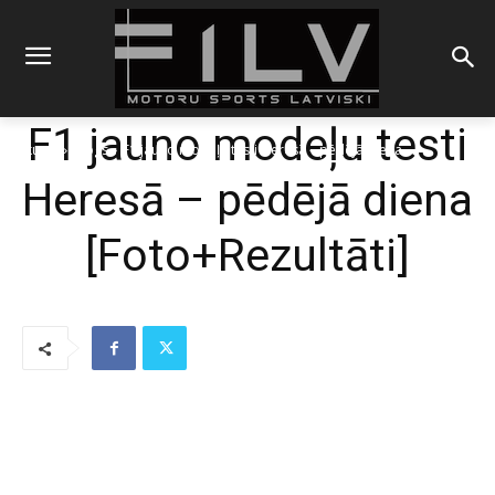
F1 jauno modeļu testi
Sākums
Blogs
F1 jauno modeļu testi Heresā – pēdējā diena
Heresā – pēdējā diena
[Foto+Rezultāti]