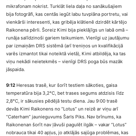
mikrafonam nokrist. Turklāt liela daļa no sanākušajiem
bija fotogrāfi, kas centās iegūt labu tuvplāna portretu, vai
vienkārši interesenti, kas gribēja klātienē dzirdēt kārtējo
Raikonena pērli. Šoreiz Kimi bija pieklājīgs un labā omā –
runāja salīdzinoši gariem teikumiem. Vienīgi uz jautājumu
par izmaiņām DRS sistēmā (arī treniņos un kvalifikācijā
varēs izmantot tikai noteiktā vietā), Kimi atbildēja, ka tas
viņu nekādi neietekmēs – vienīgi DRS poga būs mazāk
jāspaida.
9:12
Heresas trasē, kur šorīt testiem sākoties, gaisa
temperatūra bija 3,2°C, bet trases segums atdzisis līdz
2,8°C, ir sākusies pēdējā testu diena. Jau 9:00 trasē
devās Kimi Raikonens no “Lotus” un reizē ar viņu arī
“Caterham” jaunieguvums Šarls Piks. Nav brīnums, ka
Raikonenan šorīt nav ļāvuši pagulēt ilgāk – vakar “Lotus”
nobrauca tikai 40 apļus, jo atklājās sajūga problēmas, kas