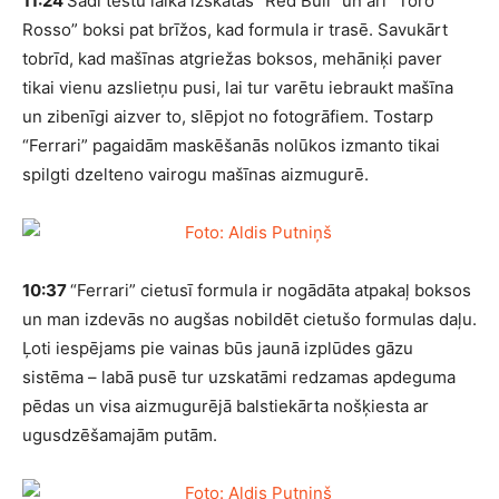
11:24
Šādi testu laikā izskatās “Red Bull” un arī “Toro
Rosso” boksi pat brīžos, kad formula ir trasē. Savukārt
tobrīd, kad mašīnas atgriežas boksos, mehāniķi paver
tikai vienu azslietņu pusi, lai tur varētu iebraukt mašīna
un zibenīgi aizver to, slēpjot no fotogrāfiem. Tostarp
“Ferrari” pagaidām maskēšanās nolūkos izmanto tikai
spilgti dzelteno vairogu mašīnas aizmugurē.
10:37
“Ferrari” cietusī formula ir nogādāta atpakaļ boksos
un man izdevās no augšas nobildēt cietušo formulas daļu.
Ļoti iespējams pie vainas būs jaunā izplūdes gāzu
sistēma – labā pusē tur uzskatāmi redzamas apdeguma
pēdas un visa aizmugurējā balstiekārta nošķiesta ar
ugusdzēšamajām putām.