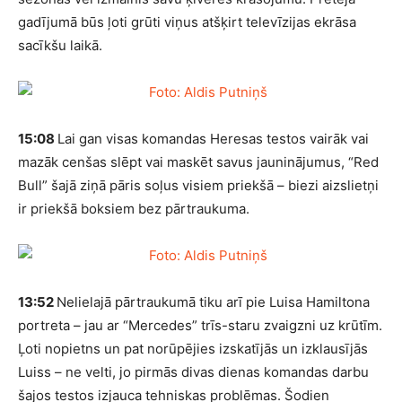
gadījumā būs ļoti grūti viņus atšķirt televīzijas ekrāsa
sacīkšu laikā.
15:08
Lai gan visas komandas Heresas testos vairāk vai
mazāk cenšas slēpt vai maskēt savus jauninājumus, “Red
Bull” šajā ziņā pāris soļus visiem priekšā – biezi aizslietņi
ir priekšā boksiem bez pārtraukuma.
13:52
Nelielajā pārtraukumā tiku arī pie Luisa Hamiltona
portreta – jau ar “Mercedes” trīs-staru zvaigzni uz krūtīm.
Ļoti nopietns un pat norūpējies izskatījās un izklausījās
Luiss – ne velti, jo pirmās divas dienas komandas darbu
šajos testos izjauca tehniskas problēmas. Šodien