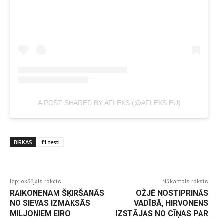
A POST SHARED BY AFLEKS (@AFLEKS.EU)
BIRKAS
f1 testi
Iepriekšējais raksts
Nākamais raksts
RAIKONENAM ŠĶIRŠANĀS
OŽJĒ NOSTIPRINĀS
NO SIEVAS IZMAKSĀS
VADĪBĀ, HIRVONENS
MILJONIEM EIRO
IZSTĀJAS NO CĪŅAS PAR