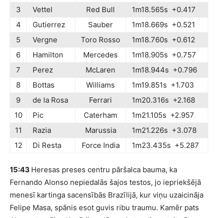
3
Vettel
Red Bull
1m18.565s +0.417
4
Gutierrez
Sauber
1m18.669s +0.521
5
Vergne
Toro Rosso
1m18.760s +0.612
6
Hamilton
Mercedes
1m18.905s +0.757
7
Perez
McLaren
1m18.944s +0.796
8
Bottas
Williams
1m19.851s +1.703
9
de la Rosa
Ferrari
1m20.316s +2.168
10
Pic
Caterham
1m21.105s +2.957
11
Razia
Marussia
1m21.226s +3.078
12
Di Resta
Force India
1m23.435s +5.287
15:43
Heresas preses centru pāršalca bauma, ka
Fernando Alonso nepiedalās šajos testos, jo iepriekšējā
menesī kartinga sacensībās Brazīlijā, kur viņu uzaicināja
Felipe Masa, spānis esot guvis ribu traumu. Kamēr pats