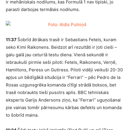
ir mehāniskais nodilums, kas Formulā 1 nav tipiski, jo
parasti darbojas termālais nodilums.
11:37
Šobrīd ātrākais trasē ir Sebastians Fetels, kuram
seko Kimi Raikonens. Beidzot arī rezultāti ir ļoti cieši –
galu galā jau ceturtā testu diena. Vienā sekundē ir
iebraukuši pirmie seši piloti: Fetels, Raikonens, Verņē,
Hamiltons, Peress un Gutiress. Piloti vidēji veikuši 20-30
apļus un bēdīgākā situācija ir “Ferrari” – pēc Pedro de la
Rosas uzgunsgrēka komanda cītīgi strādā boksos, bet
trasē nobraukts tieši pusotrs aplis. BBC tehniskais
eksperts Garijs Andersons ziņo, ka “Ferrari” uguņošanai
pie vainas tomēr pārnesumu kārbas defekts un komanda
to šobrīd maina.