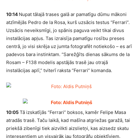
10:14
Nupat tālajā trases galā ar pamatīgu dūmu mākoni
atzīmējās Pedro de la Rosa, kurš uzsācis testus “Ferrari”.
Uzsācis neveiksmīgi, jo spānis paguva veikt tikai divus
instalācijas apļus. Tas izraisīja pamatīgu rosību preses
centrā, jo visi skrēja uz jumta fotografēt notiekošo – es arī
padevos bara instinktam. “Sarežģīts dienas sākums de la
Rosam – F138 modelis apstājās trasē jau otrajā
instalācijas aplī,” tviterī raksta “Ferrari” komanda.
10:05
Tā izskatījās “Ferrari” boksos, kamēr Felipe Masa
atradās trasē. Taču laikā, kad mašīna atgriežas garažā, tai
priekšā zibenīgi tiek aizvilkti aizslietņi, kas aizsedz skatu
interesentiem un visvairāk jau fotogrāfu objektīviem.