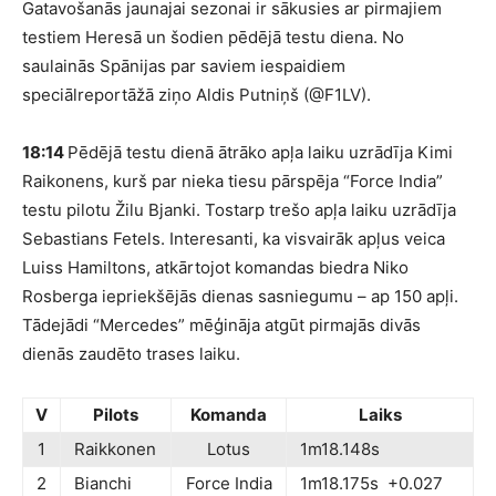
Gatavošanās jaunajai sezonai ir sākusies ar pirmajiem
testiem Heresā un šodien pēdējā testu diena. No
saulainās Spānijas par saviem iespaidiem
speciālreportāžā ziņo Aldis Putniņš (@F1LV).
18:14
Pēdējā testu dienā ātrāko apļa laiku uzrādīja Kimi
Raikonens, kurš par nieka tiesu pārspēja “Force India”
testu pilotu Žilu Bjanki. Tostarp trešo apļa laiku uzrādīja
Sebastians Fetels. Interesanti, ka visvairāk apļus veica
Luiss Hamiltons, atkārtojot komandas biedra Niko
Rosberga iepriekšējās dienas sasniegumu – ap 150 apļi.
Tādejādi “Mercedes” mēģināja atgūt pirmajās divās
dienās zaudēto trases laiku.
V
Pilots
Komanda
Laiks
1
Raikkonen
Lotus
1m18.148s
2
Bianchi
Force India
1m18.175s +0.027