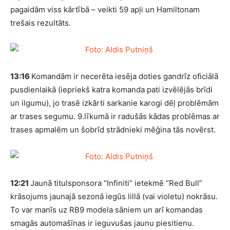
pagaidām viss kārtībā – veikti 59 apļi un Hamiltonam
trešais rezultāts.
13:16
Komandām ir necerēta iesēja doties gandrīz oficiālā
pusdienlaikā (iepriekš katra komanda pati izvēlējās brīdi
un ilgumu), jo trasē izkārti sarkanie karogi dēļ problēmām
ar trases segumu. 9.līkumā ir radušās kādas problēmas ar
trases apmalēm un šobrīd strādnieki mēģina tās novērst.
12:21
Jaunā titulsponsora “Infiniti” ietekmē “Red Bull”
krāsojums jaunajā sezonā iegūs lillā (vai violetu) nokrāsu.
To var manīs uz RB9 modela sāniem un arī komandas
smagās automašīnas ir ieguvušas jaunu piesitienu.