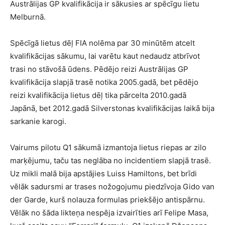
Austrālijas GP kvalifikācija ir sākusies ar spēcīgu lietu
Melburnā.
Spēcīgā lietus dēļ FIA nolēma par 30 minūtēm atcelt
kvalifikācijas sākumu, lai varētu kaut nedaudz atbrīvot
trasi no stāvošā ūdens. Pēdējo reizi Austrālijas GP
kvalifikācija slapjā trasē notika 2005.gadā, bet pēdējo
reizi kvalifikācija lietus dēļ tika pārcelta 2010.gadā
Japānā, bet 2012.gadā Silverstonas kvalifikācijas laikā bija
sarkanie karogi.
Vairums pilotu Q1 sākumā izmantoja lietus riepas ar zilo
marķējumu, taču tas neglāba no incidentiem slapjā trasē.
Uz mikli malā bija apstājies Luiss Hamiltons, bet brīdi
vēlāk sadursmi ar trases nožogojumu piedzīvoja Gido van
der Garde, kurš nolauza formulas priekšējo antispārnu.
Vēlāk no šāda likteņa nespēja izvairīties arī Felipe Masa,