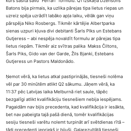
kurš sasita savu “Ferrari” formulu. Q1 izskaņā Džensons
Batons bija pirmais, ka uzlika pārejas tipa lietus riepas un
uzreiz spēja uzrādīt labāko apļa laiku, vēlāk gan viņu
pārspēja Niko Rosbergs. Tikmēr kārtējie Albertparka
sienas uzpuri kļuva divi debitanti Šarls PIks un Estebans
Gutjeress – abi nespēja novaldīt formulu ar pārejas tipa
lietus riepām. Tikmēr aiz svītras palika Makss Čiltons,
Šarls Piks, Gido van der Garde, Žils Bjanki, Estebans
Gutjeress un Pastors Maldonādo.
Ņemot vērā, ka lietus atkal pastiprinājās, tiesneši nolēma
vēl par 30 minūtēm atlikt Q2 sākumu. Jāņem vērā, ka
11:37 pēc Latvijas laika Melburnā riet saule, tāpēc
bezgalīgi atlikt kvalifikāciju tiesnešiem nebija iespējams.
Pagaidām nav bijis precedenta, kad kvalifikācija ir iesākta,
bet nav pabeigta tajā pašā dienā, tomēr kvalifikācijas
sesiju tiesneši varētu nolemt turpināt arī svētdienas rītā –
tādi precedenti iepriekš ir bijuši. Galarezultātā tiesneši