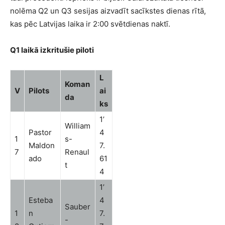
nolēma Q2 un Q3 sesijas aizvadīt sacīkstes dienas rītā,
kas pēc Latvijas laika ir 2:00 svētdienas naktī.
Q1 laikā izkritušie piloti
L
Koman
V
Pilots
ai
da
ks
1’
William
Pastor
4
1
s-
Maldon
7.
7
Renaul
ado
61
t
4
1’
Esteba
4
Sauber
1
n
7.
-