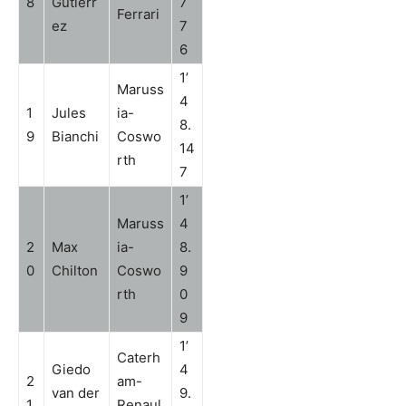
8
Gutierr
7
Ferrari
ez
7
6
1’
Maruss
4
1
Jules
ia-
8.
9
Bianchi
Coswo
14
rth
7
1’
Maruss
4
2
Max
ia-
8.
0
Chilton
Coswo
9
rth
0
9
1’
Caterh
Giedo
4
2
am-
van der
9.
1
Renaul