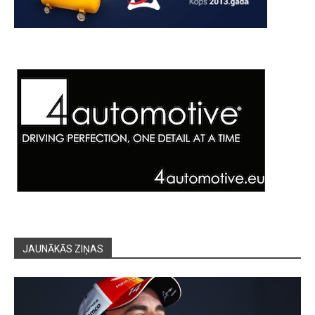
JAUNĀKĀS ZIŅAS