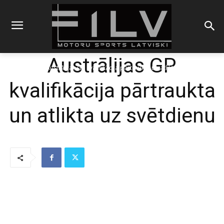
Austrālijas GP
Sākums
F1
Austrālijas GP kvalifikācija pārtraukta un atlikta uz svētdienu
kvalifikācija pārtraukta
un atlikta uz svētdienu