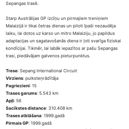
Sepangas trasē.
Starp Austrālijas GP izcīņu un pirmajiem treniņiem
Malaizijā ir tikai četras dienas un piloti īpaši nezaudēja
laiku, lai dotos uz karso un mitro Malaiziju, jo papildus
adaptacijas un sagatavošanās diena ir ļoti svarīga fiziskai
kondīcijai. Tikmēr, lai labāk iepazītos ar pašu Sepangas
trasi, piedāvājam galvenos pieturpunktus.
Trese
: Sepang International Circuit
Virziens
: pulksteņrādītāja
Pagriezieni
: 15
Trases garums
: 5.543 km
Apļi
: 56
Sacīkstes distance
: 310.408 km
Trases atklāšana
: 1999.gadā
Pirmais GP
: 1999.gadā