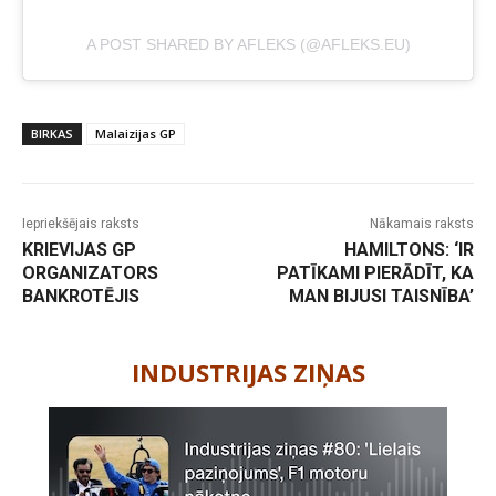
A POST SHARED BY AFLEKS (@AFLEKS.EU)
BIRKAS
Malaizijas GP
Iepriekšējais raksts
Nākamais raksts
KRIEVIJAS GP
HAMILTONS: ‘IR
ORGANIZATORS
PATĪKAMI PIERĀDĪT, KA
BANKROTĒJIS
MAN BIJUSI TAISNĪBA’
-
INDUSTRIJAS ZIŅAS