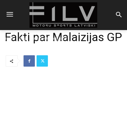
Fakti par Malaizijas GP
Sākums
Blogs
Fakti par Malaizijas GP