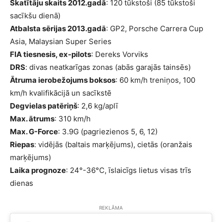
Skatītāju skaits 2012.gadā
: 120 tūkstoši (85 tūkstoši
sacīkšu dienā)
Atbalsta sērijas 2013.gadā
: GP2, Porsche Carrera Cup
Asia, Malaysian Super Series
FIA tiesnesis, ex-pilots
: Dereks Vorviks
DRS
: divas neatkarīgas zonas (abās garajās tainsēs)
Ātruma ierobežojums boksos
: 60 km/h treniņos, 100
km/h kvalifikācijā un sacīkstē
Degvielas patēriņš
: 2,6 kg/aplī
Max. ātrums
: 310 km/h
Max. G-Force
: 3.9G (pagriezienos 5, 6, 12)
Riepas
: vidējās (baltais marķējums), cietās (oranžais
marķējums)
Laika prognoze
: 24°-36°C, īslaicīgs lietus visas trīs
dienas
REKLĀMA