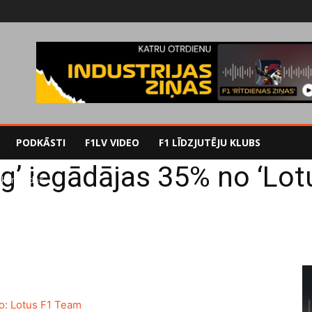
PODKĀSTI
F1LV VIDEO
F1 LĪDZJUTĒJU KLUBS
ing’ iegādājas 35% no ‘L
s' komandas