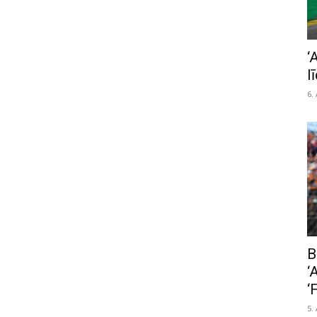
‘
l
6.
B
‘
‘
5.