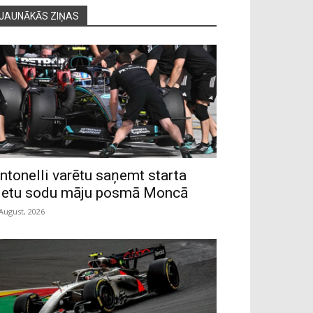
JAUNĀKĀS ZIŅAS
ntonelli varētu saņemt starta
ietu sodu māju posmā Moncā
 August, 2026