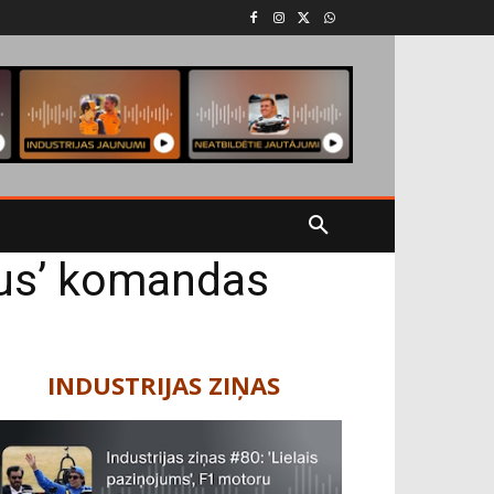
otus’ komandas
INDUSTRIJAS ZIŅAS