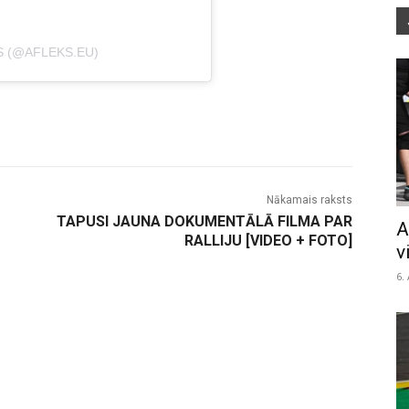
S (@AFLEKS.EU)
Nākamais raksts
TAPUSI JAUNA DOKUMENTĀLĀ FILMA PAR
A
RALLIJU [VIDEO + FOTO]
v
6.