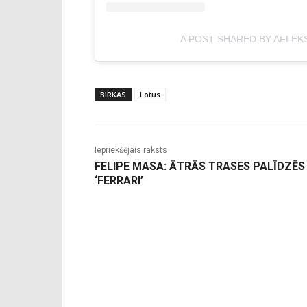
A POST SHARED BY AFLEK
BIRKAS
Lotus
Iepriekšējais raksts
FELIPE MASA: ĀTRĀS TRASES PALĪDZĒS
‘FERRARI’
-