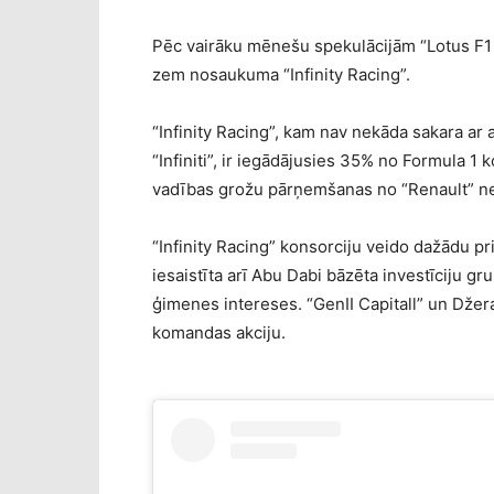
Pēc vairāku mēnešu spekulācijām “Lotus F1 T
zem nosaukuma “Infinity Racing”.
“Infinity Racing”, kam nav nekāda sakara ar
“Infiniti”, ir iegādājusies 35% no Formula 1 
vadības grožu pārņemšanas no “Renault” nep
“Infinity Racing” konsorciju veido dažādu pr
iesaistīta arī Abu Dabi bāzēta investīciju g
ģimenes intereses. “GenII Capitall” un Džera
komandas akciju.