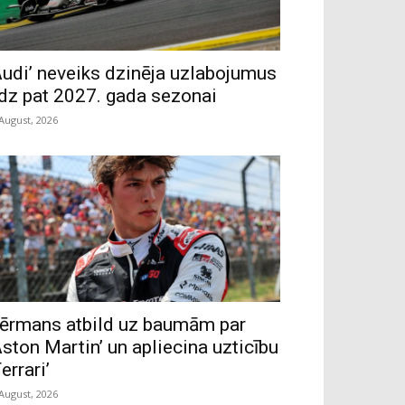
Audi’ neveiks dzinēja uzlabojumus
īdz pat 2027. gada sezonai
 August, 2026
ērmans atbild uz baumām par
Aston Martin’ un apliecina uzticību
Ferrari’
 August, 2026