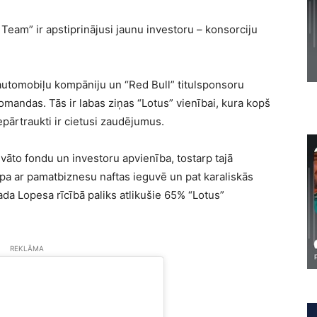
eam” ir apstiprinājusi jaunu investoru – konsorciju
 automobiļu kompāniju un “Red Bull” titulsponsoru
komandas. Tās ir labas ziņas “Lotus” vienībai, kura kopš
ārtraukti ir cietusi zaudējumus.
ivāto fondu un investoru apvienība, tostarp tajā
rupa ar pamatbiznesu naftas ieguvē un pat karaliskās
da Lopesa rīcībā paliks atlikušie 65% “Lotus”
REKLĀMA