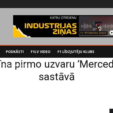
PODKĀSTI
F1LV VIDEO
F1 LĪDZJUTĒJU KLUBS
īna pirmo uzvaru ‘Merc
es' komandas sastāvā
sastāvā