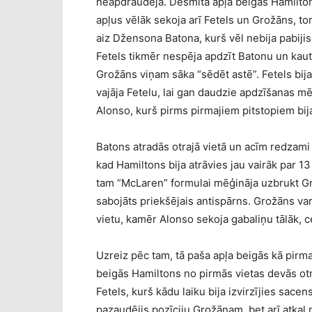
neapdraudēja. Desmitā apļa beigās Hamiltons
apļus vēlāk sekoja arī Fetels un Grožāns, to
aiz Džensona Batona, kurš vēl nebija pabijis
Fetels tikmēr nespēja apdzīt Batonu un kaut
Grožāns viņam sāka “sēdēt astē”. Fetels bija
vajāja Fetelu, lai gan daudzie apdzīšanas mē
Alonso, kurš pirms pirmajiem pitstopiem bija 
Batons atradās otrajā vietā un acīm redzami b
kad Hamiltons bija atrāvies jau vairāk par 
tam “McLaren” formulai mēģināja uzbrukt G
sabojāts priekšējais antispārns. Grožāns varē
vietu, kamēr Alonso sekoja gabaliņu tālāk, ce
Uzreiz pēc tam, tā paša apļa beigās kā pirma
beigās Hamiltons no pirmās vietas devās otr
Fetels, kurš kādu laiku bija izvirzījies sace
pazaudējis pozīciju Grožānam, bet arī atkal