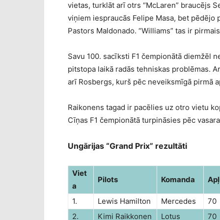
vietas, turklāt arī otrs “McLaren” braucējs S
viņiem iespraucās Felipe Masa, bet pēdējo
Pastors Maldonado. “Williams” tas ir pirmai
Savu 100. sacīksti F1 čempionātā diemžēl ne
pitstopa laikā radās tehniskas problēmas. 
arī Rosbergs, kurš pēc neveiksmīgā pirmā a
Raikonens tagad ir pacēlies uz otro vietu ko
Cīņas F1 čempionātā turpināsies pēc vasara
Ungārijas “Grand Prix” rezultāti
Viet
Pilots
Komanda
Apļ
a
1.
Lewis Hamilton
Mercedes
70
2.
Kimi Raikkonen
Lotus
70