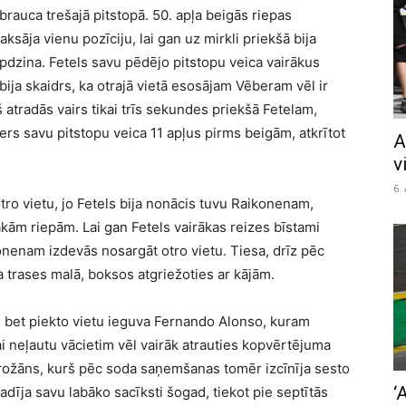
rauca trešajā pitstopā. 50. apļa beigās riepas
ksāja vienu pozīciju, lai gan uz mirkli priekšā bija
apdzina. Fetels savu pēdējo pitstopu veica vairākus
bija skaidrs, ka otrajā vietā esosājam Vēberam vēl ir
 atradās vairs tikai trīs sekundes priekšā Fetelam,
ers savu pitstopu veica 11 apļus pirms beigām, atkrītot
A
v
6.
otro vietu, jo Fetels bija nonācis tuvu Raikonenam,
ākām riepām. Lai gan Fetels vairākas reizes bīstami
onenam izdevās nosargāt otro vietu. Tiesa, drīz pēc
a trases malā, boksos atgriežoties ar kājām.
ā, bet piekto vietu ieguva Fernando Alonso, kuram
lai neļautu vācietim vēl vairāk atrauties kopvērtējuma
Grožāns, kurš pēc soda saņemšanas tomēr izcīnīja sesto
‘
dīja savu labāko sacīksti šogad, tiekot pie septītās