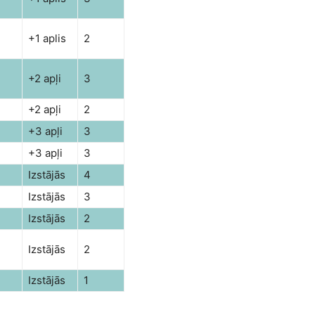
+1 aplis
2
+2 apļi
3
+2 apļi
2
+3 apļi
3
+3 apļi
3
Izstājās
4
Izstājās
3
Izstājās
2
Izstājās
2
Izstājās
1