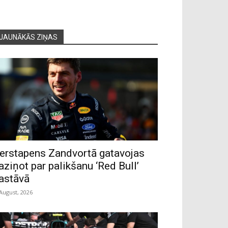
JAUNĀKĀS ZIŅAS
erstapens Zandvortā gatavojas
aziņot par palikšanu ‘Red Bull’
astāvā
 August, 2026