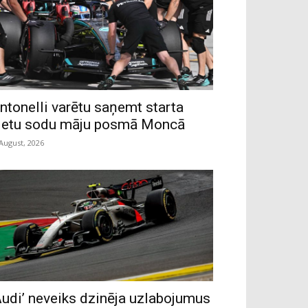
ntonelli varētu saņemt starta
ietu sodu māju posmā Moncā
 August, 2026
Audi’ neveiks dzinēja uzlabojumus