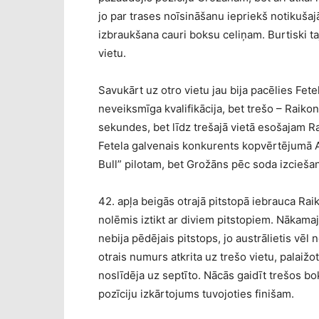
jo par trases noīsināšanu iepriekš notikušaj
izbraukšana cauri boksu celiņam. Burtiski ta
vietu.
Savukārt uz otro vietu jau bija pacēlies Fe
neveiksmīga kvalifikācija, bet trešo – Raiko
sekundes, bet līdz trešajā vietā esošajam R
Fetela galvenais konkurents kopvērtējumā A
Bull” pilotam, bet Grožāns pēc soda izciešan
42. apļa beigās otrajā pitstopā iebrauca Rai
nolēmis iztikt ar diviem pitstopiem. Nākamajā
nebija pēdējais pitstops, jo austrālietis vēl
otrais numurs atkrita uz trešo vietu, palaiž
noslīdēja uz septīto. Nācās gaidīt trešos bo
pozīciju izkārtojums tuvojoties finišam.