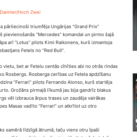
ja pārliecinoši triumfēja Ungārijas “Grand Prix”
pš pievienošanās “Mercedes” komandai un pirmo šajā
a arī “Lotus” pilots Kimi Raikonens, kurš izmantoja
ebastjans Fetels no “Red Bull”.
 vietu, bet ar Fetelu centās cīnīties abi no otrās rindas
iko Rosbergs. Rosberga cerības uz Fetela apdzīšanu
dzina “Ferrari” pilots Fernando Alonso, kurš startēja
turto. Grožāns pirmajā līkumā jau bija gandrīz blakus
gs vēl izbrauca ārpus trases un zaudēja vairākas
pes Masas vadīto “Ferrari” un atkrītot uz otro
ks samērā līdzīgā ātrumā, taču viens otru īpaši