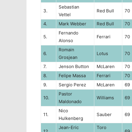
Sebastian
3.
Red Bull
70
Vettel
4.
Mark Webber
Red Bull
70
Fernando
5.
Ferrari
70
Alonso
Romain
6.
Lotus
70
Grosjean
7.
Jenson Button
McLaren
70
8.
Felipe Massa
Ferrari
70
9.
Sergio Perez
McLaren
69
Pastor
10.
Williams
69
Maldonado
Nico
11.
Sauber
69
Hulkenberg
Jean-Eric
Toro
12.
69