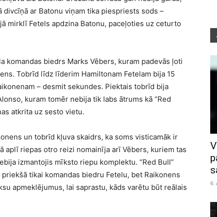
ā divcīņā ar Batonu viņam tika piespriests sods –
jā mirklī Fetels apdzina Batonu, paceļoties uz ceturto
tela komandas biedrs Marks Vēbers, kuram padevās ļoti
nens. Tobrīd līdz līderim Hamiltonam Fetelam bija 15
aikonenam – desmit sekundes. Piektais tobrīd bija
lonso, kuram tomēr nebija tik labs ātrums kā “Red
as atkrita uz sesto vietu.
konens un tobrīd kļuva skaidrs, ka soms visticamāk ir
V
 aplī riepas otro reizi nomainīja arī Vēbers, kuriem tas
p
 nebija izmantojis mīksto riepu komplektu. “Red Bull”
s
ot priekšā tikai komandas biedru Fetelu, bet Raikonens
6.
ksu apmeklējumus, lai saprastu, kāds varētu būt reālais