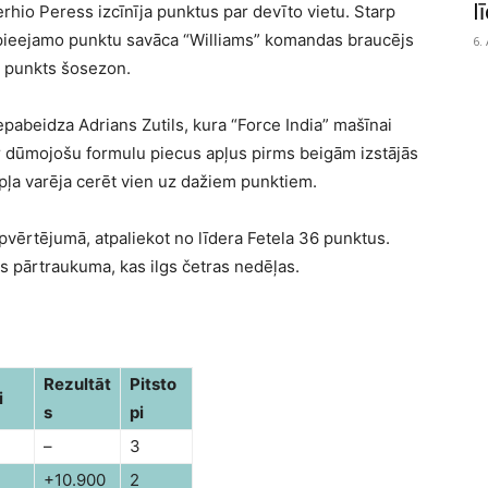
l
erhio Peress izcīnīja punktus par devīto vietu. Starp
 pieejamo punktu savāca “Williams” komandas braucējs
6.
s punkts šosezon.
pabeidza Adrians Zutils, kura “Force India” mašīnai
Ar dūmojošu formulu piecus apļus pirms beigām izstājās
pļa varēja cerēt vien uz dažiem punktiem.
pvērtējumā, atpaliekot no līdera Fetela 36 punktus.
s pārtraukuma, kas ilgs četras nedēļas.
Rezultāt
Pitsto
i
s
pi
–
3
+10.900
2