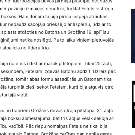
 no līderpozīcijas devās pirmajā pitstopā, bet dažus
mēr pozīciju izmaiņas nenotika, turklāt Fetels iestrēga
 boksos. Hamiltonam tā bija pirmā iespēja atrauties.
kur nedaudz sabojāja priekšējo antispārnu, līdz ar to
 spiests atkāpties no Batona un Grožāns 19. aplī jau
ģinājumi netika noslēgti. Pa to laiku viņiem pietuvojās
atpalicis no līderu trio.
ija nolēmis iztikt ar mazāk pitstopiem. Tikai 25. aplī,
13 sekundēm, Fetelam izdevās Batonu apdzīt. Uzreiz pēc
rožāns, tomēr abas formulassadūrās un Batonam tika
ja turpināt cieši sekot Fetelam, kurš bija atguvis otro
turtajā vietā.
is no līderiem Grožāns devās otrajā pitstopā. 31. apļa
ajā boksu apmeklējumā, bet trīs apļus vēlāk sekoja arī
nsību vadībā. Pēc riepu nomaiņas Fetels ne tikai bija
 nokļuva aiz Batona. Grožāna cerības gan nebija garas,