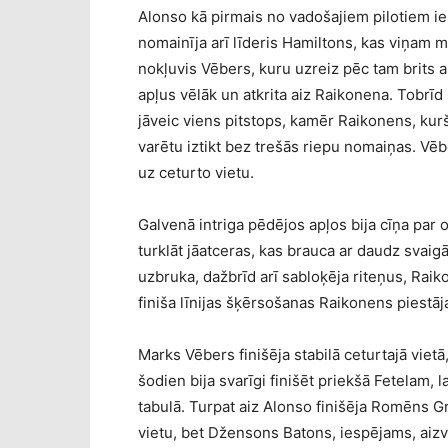
Alonso kā pirmais no vadošajiem pilotiem ieb
nomainīja arī līderis Hamiltons, kas viņam ma
nokļuvis Vēbers, kuru uzreiz pēc tam brits 
apļus vēlāk un atkrita aiz Raikonena. Tobrīd 
jāveic viens pitstops, kamēr Raikonens, kurš
varētu iztikt bez trešās riepu nomaiņas. Vēb
uz ceturto vietu.
Galvenā intriga pēdējos apļos bija cīņa par 
turklāt jāatceras, kas brauca ar daudz svaig
uzbruka, dažbrīd arī sabloķēja riteņus, Raik
finiša līnijas šķērsošanas Raikonens piestāj
Marks Vēbers finišēja stabilā ceturtajā viet
šodien bija svarīgi finišēt priekšā Fetelam, 
tabulā. Turpat aiz Alonso finišēja Romēns 
vietu, bet Džensons Batons, iespējams, aizva