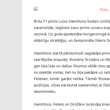
Britu F1 pilots Luiss Hamiltons šodien izcīnī
sacensībās, iegūstot savu pirmo uzvaru ko
sezonā. Uz goda pjedestāla Hungaroringā kāp
atšķirīgu stratēģiju, un čempionāta līderis S
Hamiltons startā pārliecinoši saglabāja pirmo
startējušie braucēji, Romēns Grožāns un N
gan bija īsas un dažus līkumus vēlāk viņu ap
no piektās vietas, bet nu bija pakāpie uz ce
Fetelam, tomēr garām netika. Tikmēr Rosber
pozīcijas, cīņas karstumā saskaroties ar Feli
desmitnieku.
Hamiltons, Fetels un Grožāns turpināja brau