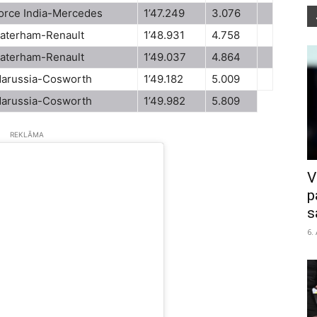
orce India-Mercedes
1’47.249
3.076
aterham-Renault
1’48.931
4.758
aterham-Renault
1’49.037
4.864
arussia-Cosworth
1’49.182
5.009
arussia-Cosworth
1’49.982
5.809
REKLĀMA
V
p
s
6.