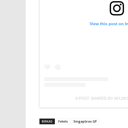
View this post on I
A POST SHARED BY AFLEK
BIRKAS
Fetels
Singapūras GP