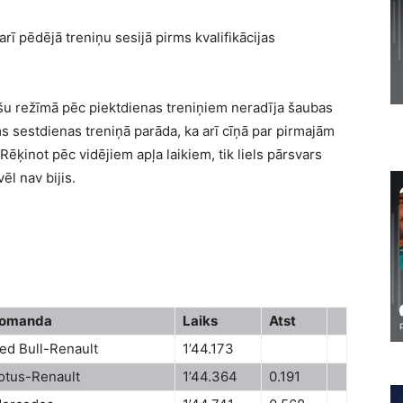
arī pēdējā treniņu sesijā pirms kvalifikācijas
šu režīmā pēc piektdienas treniņiem neradīja šaubas
s sestdienas treniņā parāda, ka arī cīņā par pirmajām
 Rēķinot pēc vidējiem apļa laikiem, tik liels pārsvars
ēl nav bijis.
omanda
Laiks
Atst
ed Bull-Renault
1’44.173
otus-Renault
1’44.364
0.191