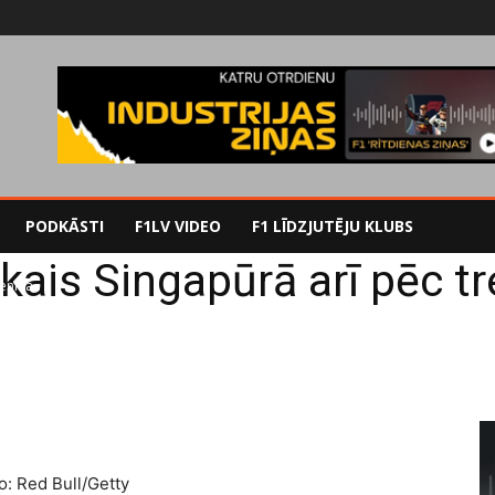
PODKĀSTI
F1LV VIDEO
F1 LĪDZJUTĒJU KLUBS
ākais Singapūrā arī pēc tr
reniņa