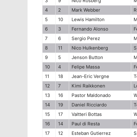
3
9
Nico Rosberg
M
4
2
Mark Webber
R
5
10
Lewis Hamilton
M
6
3
Fernando Alonso
F
7
6
Sergio Perez
M
8
11
Nico Hulkenberg
S
9
5
Jenson Button
M
10
4
Felipe Massa
F
11
18
Jean-Eric Vergne
T
12
7
Kimi Raikkonen
L
13
16
Pastor Maldonado
W
14
19
Daniel Ricciardo
T
15
17
Valtteri Bottas
W
16
14
Paul di Resta
F
17
12
Esteban Gutierrez
S