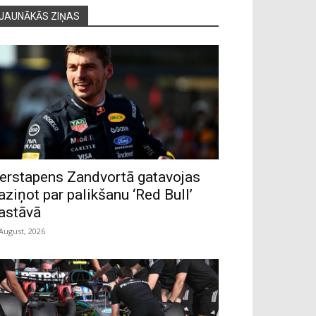
JAUNĀKĀS ZIŅAS
erstapens Zandvortā gatavojas
aziņot par palikšanu ‘Red Bull’
astāvā
 August, 2026