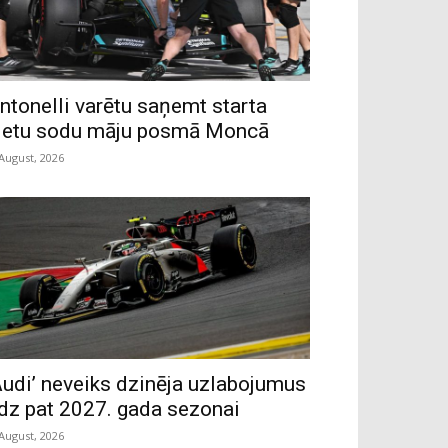
ntonelli varētu saņemt starta
ietu sodu māju posmā Moncā
 August, 2026
Audi’ neveiks dzinēja uzlabojumus
īdz pat 2027. gada sezonai
 August, 2026