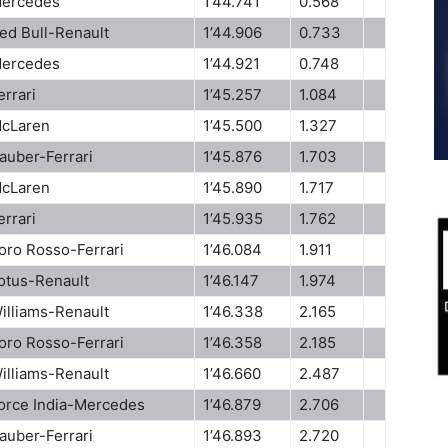
ercedes
1’44.741
0.568
ed Bull-Renault
1’44.906
0.733
ercedes
1’44.921
0.748
errari
1’45.257
1.084
cLaren
1’45.500
1.327
auber-Ferrari
1’45.876
1.703
cLaren
1’45.890
1.717
errari
1’45.935
1.762
oro Rosso-Ferrari
1’46.084
1.911
otus-Renault
1’46.147
1.974
illiams-Renault
1’46.338
2.165
oro Rosso-Ferrari
1’46.358
2.185
illiams-Renault
1’46.660
2.487
orce India-Mercedes
1’46.879
2.706
auber-Ferrari
1’46.893
2.720