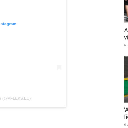
nstagram
A
v
6.
S (@AFLEKS.EU)
‘
l
6.