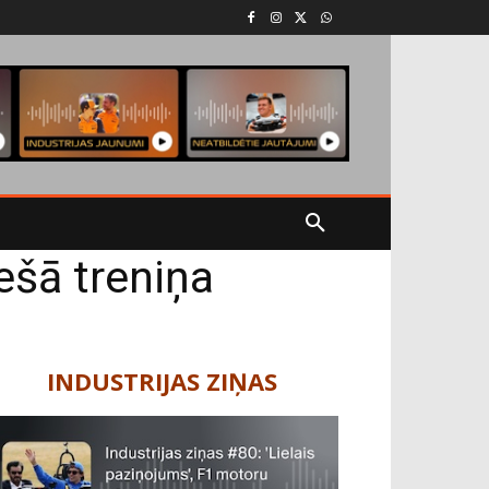
ešā treniņa
INDUSTRIJAS ZIŅAS