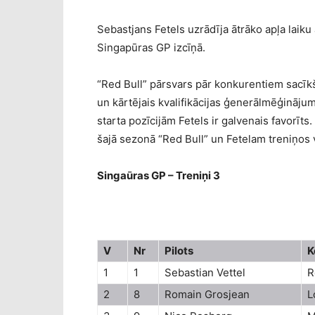
Sebastjans Fetels uzrādīja ātrāko apļa laiku 
Singapūras GP izcīņā.
“Red Bull” pārsvars pār konkurentiem sacīk
un kārtējais kvalifikācijas ģenerālmēģinājum
starta pozīcijām Fetels ir galvenais favorīts.
šajā sezonā “Red Bull” un Fetelam treniņos v
Singaūras GP – Treniņi 3
V
Nr
Pilots
K
1
1
Sebastian Vettel
R
2
8
Romain Grosjean
L