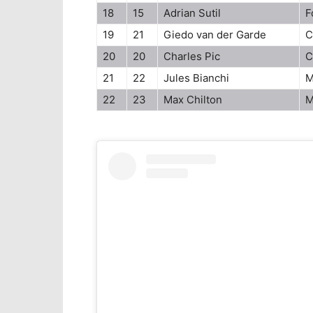
18
15
Adrian Sutil
F
19
21
Giedo van der Garde
C
20
20
Charles Pic
C
21
22
Jules Bianchi
M
22
23
Max Chilton
M