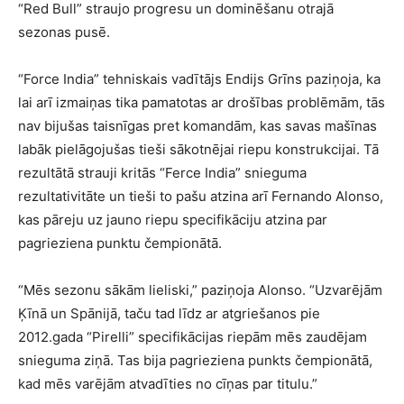
“Red Bull” straujo progresu un dominēšanu otrajā
sezonas pusē.
“Force India” tehniskais vadītājs Endijs Grīns paziņoja, ka
lai arī izmaiņas tika pamatotas ar drošības problēmām, tās
nav bijušas taisnīgas pret komandām, kas savas mašīnas
labāk pielāgojušas tieši sākotnējai riepu konstrukcijai. Tā
rezultātā strauji kritās “Ferce India” snieguma
rezultativitāte un tieši to pašu atzina arī Fernando Alonso,
kas pāreju uz jauno riepu specifikāciju atzina par
pagrieziena punktu čempionātā.
“Mēs sezonu sākām lieliski,” paziņoja Alonso. “Uzvarējām
Ķīnā un Spānijā, taču tad līdz ar atgriešanos pie
2012.gada “Pirelli” specifikācijas riepām mēs zaudējam
snieguma ziņā. Tas bija pagrieziena punkts čempionātā,
kad mēs varējām atvadīties no cīņas par titulu.”