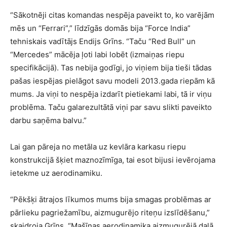
“Sākotnēji citas komandas nespēja paveikt to, ko varējām
mēs un “Ferrari”,” līdzīgās domās bija “Force India”
tehniskais vadītājs Endijs Grīns. “Taču “Red Bull” un
“Mercedes” mācēja ļoti labi lobēt (izmaiņas riepu
specifikācijā). Tas nebija godīgi, jo viņiem bija tieši tādas
pašas iespējas pielāgot savu modeli 2013.gada riepām kā
mums. Ja viņi to nespēja izdarīt pietiekami labi, tā ir viņu
problēma. Taču galarezultātā viņi par savu slikti paveikto
darbu saņēma balvu.”
Lai gan pāreja no metāla uz kevlāra karkasu riepu
konstrukcijā šķiet maznozīmīga, tai esot bijusi ievērojama
ietekme uz aerodinamiku.
“Pēkšķi ātrajos līkumos mums bija smagas problēmas ar
pārlieku pagriežamību, aizmugurējo riteņu izslīdēšanu,”
skaidroja Grīns. “Mašīnas aerodinamika aizmugurējā daļā