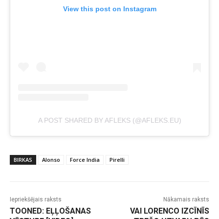
View this post on Instagram
A POST SHARED BY AFLEKS (@AFLEKS.EU)
BIRKAS
Alonso
Force India
Pirelli
Iepriekšējais raksts
Nākamais raksts
TOONED: EĻĻOŠANAS
VAI LORENCO IZCĪNĪS