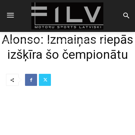
Alonso: Izmaiņas riepās
Sākums
F1
Alonso: Izmaiņas riepās izšķīra šo čempionātu
izšķīra šo čempionātu