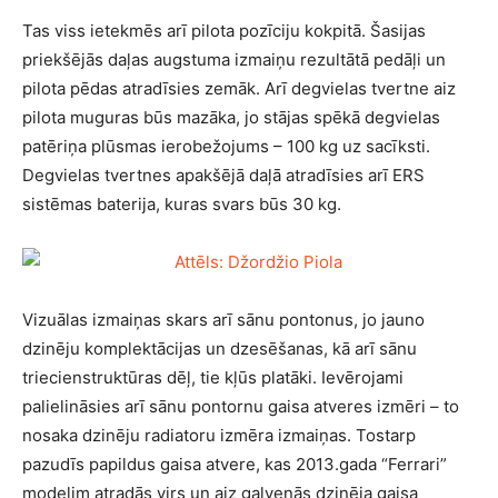
Tas viss ietekmēs arī pilota pozīciju kokpitā. Šasijas
priekšējās daļas augstuma izmaiņu rezultātā pedāļi un
pilota pēdas atradīsies zemāk. Arī degvielas tvertne aiz
pilota muguras būs mazāka, jo stājas spēkā degvielas
patēriņa plūsmas ierobežojums – 100 kg uz sacīksti.
Degvielas tvertnes apakšējā daļā atradīsies arī ERS
sistēmas baterija, kuras svars būs 30 kg.
Vizuālas izmaiņas skars arī sānu pontonus, jo jauno
dzinēju komplektācijas un dzesēšanas, kā arī sānu
triecienstruktūras dēļ, tie kļūs platāki. Ievērojami
palielināsies arī sānu pontornu gaisa atveres izmēri – to
nosaka dzinēju radiatoru izmēra izmaiņas. Tostarp
pazudīs papildus gaisa atvere, kas 2013.gada “Ferrari”
modelim atradās virs un aiz galvenās dzinēja gaisa