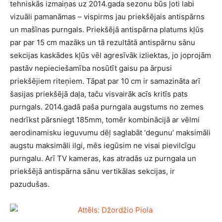
tehniskās izmaiņas uz 2014.gada sezonu būs ļoti labi
vizuāli pamanāmas – vispirms jau priekšējais antispārns
un mašīnas purngals. Priekšējā antispārna platums kļūs
par par 15 cm mazāks un tā rezultātā antispārnu sānu
sekcijas kaskādes kļūs vēl agresīvāk izliektas, jo joprojām
pastāv nepieciešamība nosūtīt gaisu pa ārpusi
priekšējiem riteņiem. Tāpat par 10 cm ir samazināta arī
šasijas priekšējā daļa, taču visvairāk acīs kritīs pats
purngals. 2014.gadā paša purngala augstums no zemes
nedrīkst pārsniegt 185mm, tomēr kombinācijā ar vēlmi
aerodinamisku ieguvumu dēļ saglabāt ‘degunu’ maksimāli
augstu maksimāli ilgi, mēs iegūsim ne visai pievilcīgu
purngalu. Arī TV kameras, kas atradās uz purngala un
priekšējā antispārna sānu vertikālas sekcijas, ir
pazudušas.