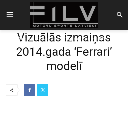
Vizuālās izmaiņas
Sākums
Blogs
Vizuālās izmaiņas 2014.gada 'Ferrari' modelī
2014.gada ‘Ferrari’
modelī