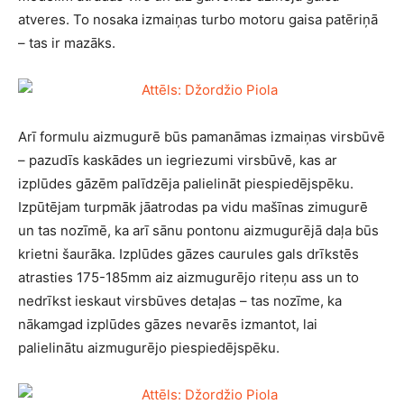
atveres. To nosaka izmaiņas turbo motoru gaisa patēriņā
– tas ir mazāks.
Arī formulu aizmugurē būs pamanāmas izmaiņas virsbūvē
– pazudīs kaskādes un iegriezumi virsbūvē, kas ar
izplūdes gāzēm palīdzēja palielināt piespiedējspēku.
Izpūtējam turpmāk jāatrodas pa vidu mašīnas zimugurē
un tas nozīmē, ka arī sānu pontonu aizmugurējā daļa būs
krietni šaurāka. Izplūdes gāzes caurules gals drīkstēs
atrasties 175-185mm aiz aizmugurējo riteņu ass un to
nedrīkst ieskaut virsbūves detaļas – tas nozīme, ka
nākamgad izplūdes gāzes nevarēs izmantot, lai
palielinātu aizmugurējo piespiedējspēku.