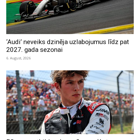
‘Audi’ neveiks dzinēja uzlabojumus līdz pat
2027. gada sezonai
6. August, 2026