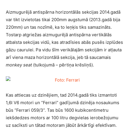
Aizmugurējā antispārna horizontālās sekcijas 2014.gadā
var tikt izvietotas tikai 200mm augstumā (2013.gadā bija
220mm) un tas nozīmē, ka to leņķis tiks samazināts.
Tostarp atgriežas aizmugurējā antispārna vertikālās
atbalsta sekcijas vidū, kas atradīsies abās pusēs izplūdes
gāzu caurulei. Pa vidu šīm verikālajām sekcijām ir atļauta
arī viena maza horizontālā sekcija, jeb tā saucamais
monkey seat
(tulkojumā – pērtiņa krēsliņš).
Kas attiecas uz dzinējiem, tad 2014.gadā tiks izmantoti
1,6l V6 motori un “Ferrari” gadījumā dzinēja nosaukums
būs “Ferrari 059/3”. Tas būs 1600 kubikcentimetru
iekšdedzes motors ar 100 litru degvielas ierobežojumu
uz sacīksti un tātad motoram jābūt ārkārtīgi efektīvam.