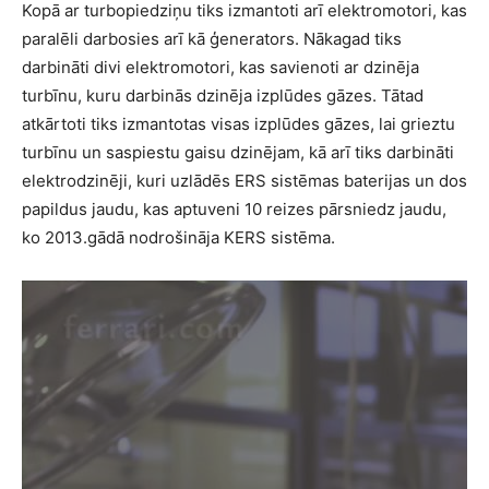
Kopā ar turbopiedziņu tiks izmantoti arī elektromotori, kas
paralēli darbosies arī kā ģenerators. Nākagad tiks
darbināti divi elektromotori, kas savienoti ar dzinēja
turbīnu, kuru darbinās dzinēja izplūdes gāzes. Tātad
atkārtoti tiks izmantotas visas izplūdes gāzes, lai grieztu
turbīnu un saspiestu gaisu dzinējam, kā arī tiks darbināti
elektrodzinēji, kuri uzlādēs ERS sistēmas baterijas un dos
papildus jaudu, kas aptuveni 10 reizes pārsniedz jaudu,
ko 2013.gādā nodrošināja KERS sistēma.