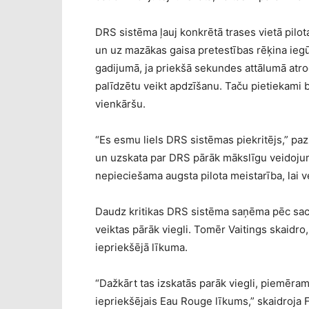
DRS sistēma ļauj konkrētā trases vietā pilo
un uz mazākas gaisa pretestības rēķina iegūt
gadijumā, ja priekšā sekundes attālumā atr
palīdzētu veikt apdzīšanu. Taču pietiekami
vienkāršu.
“Es esmu liels DRS sistēmas piekritējs,” paziņ
un uzskata par DRS pārāk mākslīgu veidojum
nepieciešama augsta pilota meistarība, lai v
Daudz kritikas DRS sistēma saņēma pēc sac
veiktas pārāk viegli. Tomēr Vaitings skaidro,
iepriekšējā līkuma.
“Dažkārt tas izskatās parāk viegli, piemēram 
iepriekšējais Eau Rouge līkums,” skaidroja F