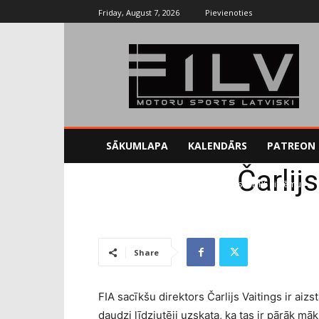
Friday, August 7, 2026
Pievienoties
SĀKUMLAPA
KALENDĀRS
PATREON
Čarlij
Sākums
F1
Čarlijs Vaitings atbalsta DRS sistēmu
Share
FIA sacīkšu direktors Čarlijs Vaitings ir aiz
daudzi līdzjutēji uzskata, ka tas ir pārāk māk