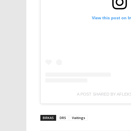
View this post on I
A POST SHARED BY AFLEK
BIRKAS
DRS
Vaitings