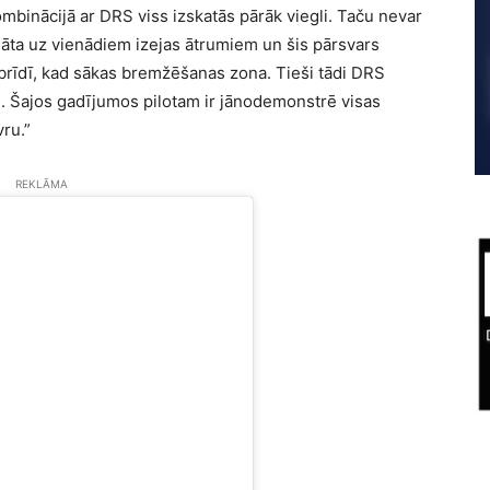
mbinācijā ar DRS viss izskatās pārāk viegli. Taču nevar
nāta uz vienādiem izejas ātrumiem un šis pārsvars
brīdī, kad sākas bremžēšanas zona. Tieši tādi DRS
i. Šajos gadījumos pilotam ir jānodemonstrē visas
ru.”
REKLĀMA