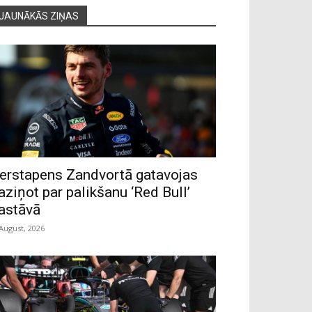
JAUNĀKĀS ZIŅAS
erstapens Zandvortā gatavojas
aziņot par palikšanu ‘Red Bull’
astāvā
 August, 2026