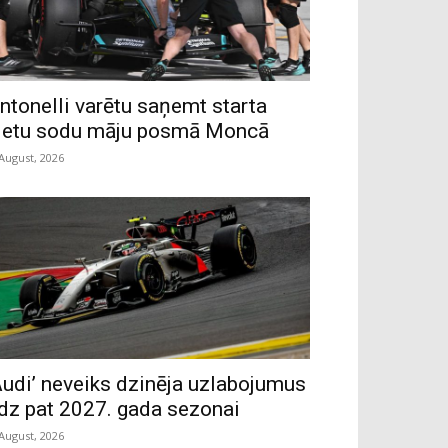
ntonelli varētu saņemt starta
ietu sodu māju posmā Moncā
 August, 2026
Audi’ neveiks dzinēja uzlabojumus
īdz pat 2027. gada sezonai
 August, 2026