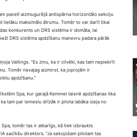
tam pacelt aizmugurējā antispārna horizontālo sekciju
 lielāku maksimālo ātrumu. Tomēr to var darīt tikai
odas konkurents un DRS sistēma ir domāta, lai
 bieži DRS sistēma apdzīšanu manevru padara pārāk
oja Vaitings. “Es zinu, ka ir cilvēki, kas tam nepiekrīt
u. Tomēr nevajag aizmirst, ka joprojām ir
eiktu apdzīšanu.”
īkstēm Spa, kur garajā Kemmel taisnē apdzīšanas tika
 ka tam par iemeslu drīzāk ir pilota labāka izeja no
Spa, tomēr tas ir atkarīgs, kā tiek izbraukts
IA sacīkšu direktors. “Ja sekojošam pilotam tas