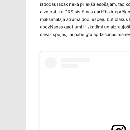
izdodas labāk nekā priekšā esošajam, tad ko
aizmirst, ka DRS sistēmas darbība ir aprēķi
maksimālajā ātrumā dod iespēju būt blakus 
apdzīšanas gadījumi ir skatāmi un aizraujoš
savas spējas, lai pabeigtu apdzīšanas manev