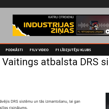
PODKĀSTI
F1LV VIDEO
F1 LĪDZJUTĒJU KLUBS
s Vaitings atbalsta DRS 
stāvējis DRS sistēmu un tās izmantošanu, lai gan
slīgs risinājums.