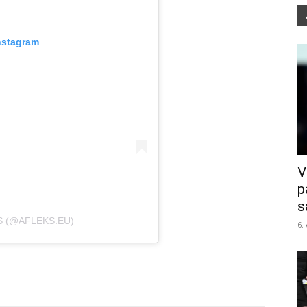
nstagram
V
p
s
S (@AFLEKS.EU)
6.