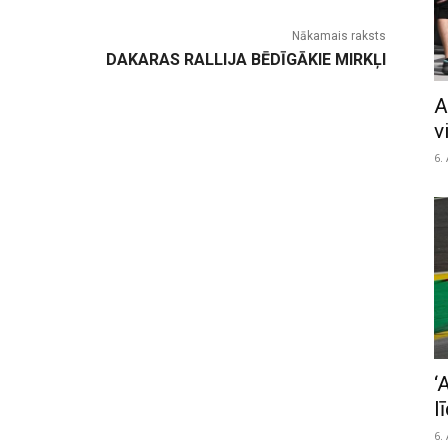
Nākamais raksts
DAKARAS RALLIJA BĒDĪGĀKIE MIRKĻI
A
v
6.
‘
l
6.