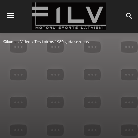
Sākums
Video
Testi pirms 1989.gada sezonas