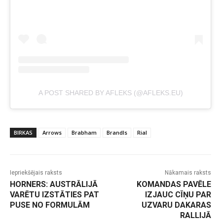
A POST SHARED BY AFLEKS (@AFLEKS.EU)
BIRKAS
Arrows
Brabham
Brandls
Rial
Iepriekšējais raksts
Nākamais raksts
HORNERS: AUSTRĀLIJĀ
KOMANDAS PAVĒLE
VARĒTU IZSTĀTIES PAT
IZJAUC CĪŅU PAR
PUSE NO FORMULĀM
UZVARU DAKARAS
RALLIJĀ