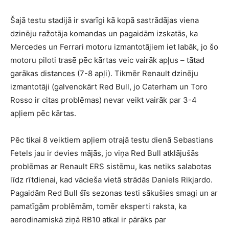
Šajā testu stadijā ir svarīgi kā kopā sastrādājas viena
dzinēju ražotāja komandas un pagaidām izskatās, ka
Mercedes un Ferrari motoru izmantotājiem iet labāk, jo šo
motoru piloti trasē pēc kārtas veic vairāk apļus – tātad
garākas distances (7-8 apļi). Tikmēr Renault dzinēju
izmantotāji (galvenokārt Red Bull, jo Caterham un Toro
Rosso ir citas problēmas) nevar veikt vairāk par 3-4
apļiem pēc kārtas.
Pēc tikai 8 veiktiem apļiem otrajā testu dienā Sebastians
Fetels jau ir devies mājās, jo viņa Red Bull atklājušās
problēmas ar Renault ERS sistēmu, kas netiks salabotas
līdz rītdienai, kad vācieša vietā strādās Daniels Rikjardo.
Pagaidām Red Bull šīs sezonas testi sākušies smagi un ar
pamatīgām problēmām, tomēr eksperti raksta, ka
aerodinamiskā ziņā RB10 atkal ir pārāks par