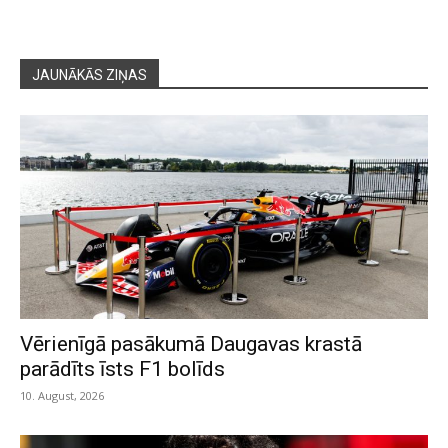
JAUNĀKĀS ZIŅAS
Vērienīgā pasākumā Daugavas krastā
parādīts īsts F1 bolīds
10. August, 2026