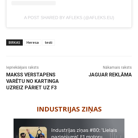
A POST SHARED BY AFLEKS (@AFLEKS.EU)
BIRKAS
Heresa
testi
Iepriekšējais raksts
Nākamais raksts
MAKSS VERSTAPENS
JAGUAR REKLĀMA
VARĒTU NO KARTINGA
UZREIZ PĀRIET UZ F3
-
INDUSTRIJAS ZIŅAS