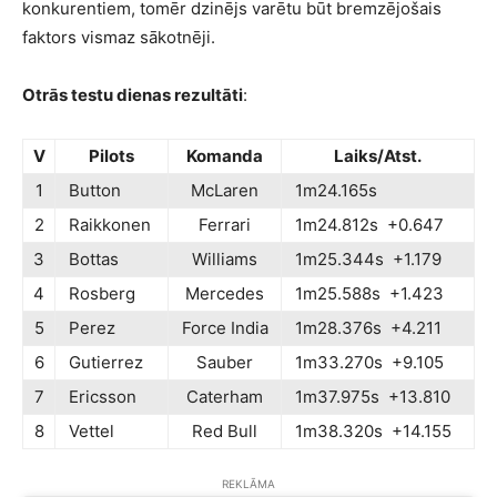
konkurentiem, tomēr dzinējs varētu būt bremzējošais
faktors vismaz sākotnēji.
Otrās testu dienas rezultāti
:
V
Pilots
Komanda
Laiks/Atst.
1
Button
McLaren
1m24.165s
2
Raikkonen
Ferrari
1m24.812s +0.647
3
Bottas
Williams
1m25.344s +1.179
4
Rosberg
Mercedes
1m25.588s +1.423
5
Perez
Force India
1m28.376s +4.211
6
Gutierrez
Sauber
1m33.270s +9.105
7
Ericsson
Caterham
1m37.975s +13.810
8
Vettel
Red Bull
1m38.320s +14.155
REKLĀMA