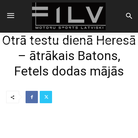
Otrā testu dienā Heresā
Sākums
F1
Otrā testu dienā Heresā - ātrākais Batons, Fetels dodas mājās
– ātrākais Batons,
Fetels dodas mājās