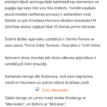
piestiprinājuši aizmugurējās balstiekārtas elementus un
pagāja ilgs laiks līdz viss tika izlabots. Turklāt kopējais
jaunā modeļa radīšanas process ir aizkavējies visai
būtiski un pēc Kristiana Hornera vārdiem komanda FIA
izturības testus izgājusi tikai 10 dienas pirms Heresas.
Šobrīd ātrāko apļa laiku uzstādījis ir Serhio Peress ar
savu jauno “Force India” formulu. Viņa laiks ir 1m41.444s
Aptuveni divas stundas pēc testu sākuma apļa laikus ir
uzstādījuši četri braucēji.
Sarkanais karogs dēļ Gutjeresa, viņš esot sagriezies
vienā no līkumiem un palicis stāvot drošības joslā.
Zaļais karogs un uzreiz trasē dodas Rosbergs ar
“Mercedes”, un Batons ar “McLaren”