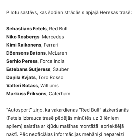
Pilotu sastāvs, kas šodien strādās slapjajā Heresas trasē:
Sebastians Fetels
, Red Bull
Niko Rosbergs
, Mercedes
Kimi Raikonens
, Ferrari
Džensons Batons
, McLaren
Serhio Peress
, Force India
Estebans Gutjeress
, Sauber
Daņila Kvjats
, Toro Rosso
Valteri Botass
, Williams
Markuss Ēriksons
, Caterham
“Autosport” ziņo, ka vakardienas “Red Bull” aizķeršanās
(Fetels izbrauca trasē pēdējās minūtēs uz 3 lēniem
apļiem) saistīta ar kļūdu mašīnas montāžā iepriekšējā
naktī. Pēc neoficiālas informācijas mehāniķi nepareizi