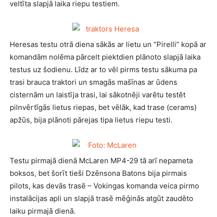
veltīta slapjā laika riepu testiem.
Heresas testu otrā diena sākās ar lietu un “Pirelli” kopā ar
komandām nolēma pārcelt piektdien plānoto slapjā laika
testus uz šodienu. Līdz ar to vēl pirms testu sākuma pa
trasi brauca traktori un smagās mašīnas ar ūdens
cisternām un laistīja trasi, lai sākotnēji varētu testēt
pilnvērtīgās lietus riepas, bet vēlāk, kad trase (cerams)
apžūs, bija plānoti pārejas tipa lietus riepu testi.
Testu pirmajā dienā McLaren MP4-29 tā arī nepameta
boksos, bet šorīt tieši Dzēnsona Batons bija pirmais
pilots, kas devās trasē – Vokingas komanda veica pirmo
instalācijas apli un slapjā trasē mēģinās atgūt zaudēto
laiku pirmajā dienā.