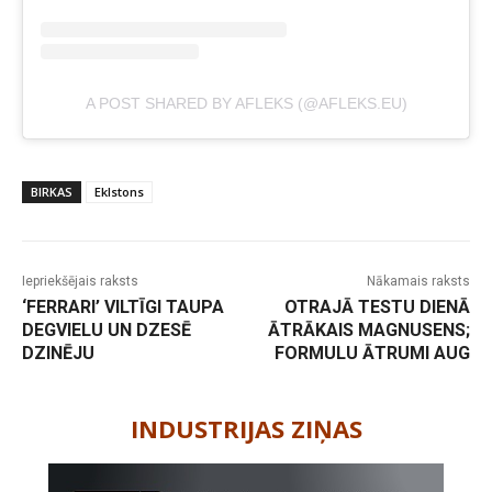
A POST SHARED BY AFLEKS (@AFLEKS.EU)
BIRKAS
Eklstons
Iepriekšējais raksts
Nākamais raksts
‘FERRARI’ VILTĪGI TAUPA
OTRAJĀ TESTU DIENĀ
DEGVIELU UN DZESĒ
ĀTRĀKAIS MAGNUSENS;
DZINĒJU
FORMULU ĀTRUMI AUG
-
INDUSTRIJAS ZIŅAS