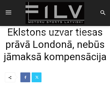
Eklstons uzvar tiesas
Sākums
F1
Eklstons uzvar tiesas prāvā Londonā, nebūs jāmaksā
kompensācija
prāvā Londonā, nebūs
jāmaksā kompensācija