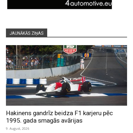
JAUNĀKĀS ZIŅAS
Hakinens gandrīz beidza F1 karjeru pēc
1995. gada smagās avārijas
9. August, 2026