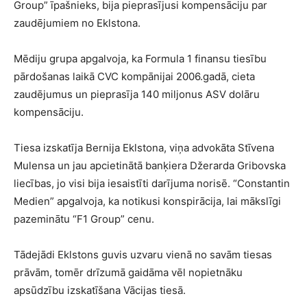
Group” īpašnieks, bija pieprasījusi kompensāciju par
zaudējumiem no Eklstona.
Mēdiju grupa apgalvoja, ka Formula 1 finansu tiesību
pārdošanas laikā CVC kompānijai 2006.gadā, cieta
zaudējumus un pieprasīja 140 miljonus ASV dolāru
kompensāciju.
Tiesa izskatīja Bernija Eklstona, viņa advokāta Stīvena
Mulensa un jau apcietinātā banķiera Džerarda Gribovska
liecības, jo visi bija iesaistīti darījuma norisē. “Constantin
Medien” apgalvoja, ka notikusi konspirācija, lai mākslīgi
pazeminātu “F1 Group” cenu.
Tādejādi Eklstons guvis uzvaru vienā no savām tiesas
prāvām, tomēr drīzumā gaidāma vēl nopietnāku
apsūdzību izskatīšana Vācijas tiesā.