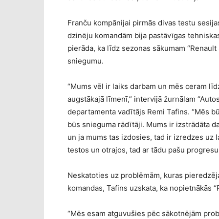
Franču kompānijai pirmās divas testu sesija
dzinēju komandām bija pastāvīgas tehniska
pierāda, ka līdz sezonas sākumam “Renault S
sniegumu.
“Mums vēl ir laiks darbam un mēs ceram lī
augstākajā līmenī,” intervijā žurnālam “Auto
departamenta vadītājs Remi Tafins. “Mēs būs
būs snieguma rādītāji. Mums ir izstrādāta 
un ja mums tas izdosies, tad ir izredzes uz 
testos un otrajos, tad ar tādu pašu progre
Neskatoties uz problēmām, kuras pieredzēja
komandas, Tafins uzskata, ka nopietnākās “
“Mēs esam atguvušies pēc sākotnējām probl