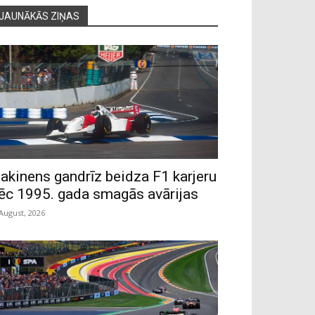
JAUNĀKĀS ZIŅAS
akinens gandrīz beidza F1 karjeru
ēc 1995. gada smagās avārijas
 August, 2026