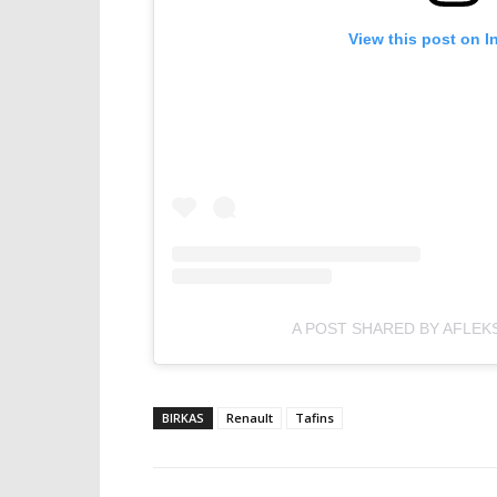
View this post on I
A POST SHARED BY AFLEK
BIRKAS
Renault
Tafins