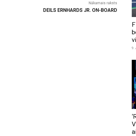
Nākamais raksts
DEILS ERNHARDS JR. ON-BOARD
F
b
v
9.
‘
V
a