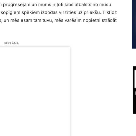
īgi progresējam un mums ir ļoti labs atbalsts no mūsu
opīgiem spēkiem izdodas virzīties uz priekšu. Tiklīdz
as, un mēs esam tam tuvu, mēs varēsim nopietni strādāt
REKLĀMA