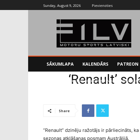
Sunday, August 9, 2026
Pievienoties
SĀKUMLAPA
KALENDĀRS
PATREON
‘Renault’ so
Sākums
F1
'Renault' sola būt gatavi uz sezonas p
Share
“Renault” dzinēju ražotājs ir pārliecināts, 
sezonas atklāšanas posmam Austrālijā.