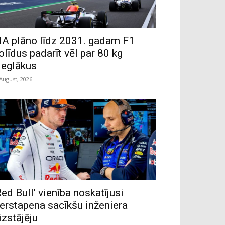
IA plāno līdz 2031. gadam F1
olīdus padarīt vēl par 80 kg
ieglākus
 August, 2026
Red Bull’ vienība noskatījusi
erstapena sacīkšu inženiera
izstājēju