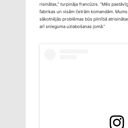
risinātas,” turpināja francūzis. “Mēs pastāv
fabrikas un visām četrām komandām. Mums k
sākotnējās problēmas būs pilnībā atrisināt
arī snieguma uzlabošanas jomā.”