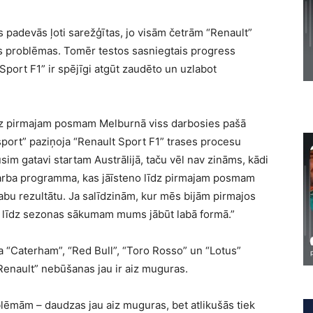
s padevās ļoti sarežģītas, jo visām četrām “Renault”
s problēmas. Tomēr testos sasniegtais progress
port F1” ir spējīgi atgūt zaudēto un uzlabot
dz pirmajam posmam Melburnā viss darbosies pašā
sport” paziņoja “Renault Sport F1” trases procesu
im gatavi startam Austrālijā, taču vēl nav zināms, kādi
darba programma, kas jāīsteno līdz pirmajam posmam
labu rezultātu. Ja salīdzinām, kur mēs bijām pirmajos
su līdz sezonas sākumam mums jābūt labā formā.”
 “Caterham”, “Red Bull”, “Toro Rosso” un “Lotus”
Renault” nebūšanas jau ir aiz muguras.
ēmām – daudzas jau aiz muguras, bet atlikušās tiek