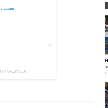
nstagram
H
p
S (@AFLEKS.EU)
9.