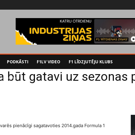
PODKĀSTI
F1LV VIDEO
F1 LĪDZJUTĒJU KLUBS
la būt gatavi uz sezona
irmo posmu
ka varēs pienācīgi sagatavoties 2014.gada Formula 1