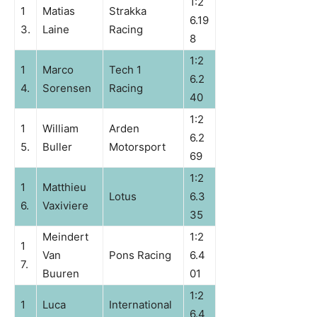
1:2
1
Matias
Strakka
6.19
3.
Laine
Racing
8
1:2
1
Marco
Tech 1
6.2
4.
Sorensen
Racing
40
1:2
1
William
Arden
6.2
5.
Buller
Motorsport
69
1:2
1
Matthieu
Lotus
6.3
6.
Vaxiviere
35
Meindert
1:2
1
Van
Pons Racing
6.4
7.
Buuren
01
1:2
1
Luca
International
6.4