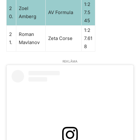
1:2
2
Zoel
AV Formula
7.5
0.
Amberg
45
1:2
2
Roman
Zeta Corse
7.61
1.
Mavlanov
8
REKLĀMA