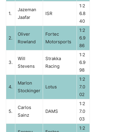
1:2
Jazeman
1.
ISR
6.8
Jaafar
40
1:2
Oliver
Fortec
2.
6.9
Rowland
Motorsports
86
1:2
Will
Strakka
3.
6.9
Stevens
Racing
98
1:2
Marlon
4.
Lotus
7.0
Stockinger
02
1:2
Carlos
5.
DAMS
7.0
Sainz
03
1:2
Sergey
Fortec