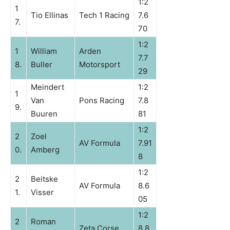
1:2
1
Tio Ellinas
Tech 1 Racing
7.6
7.
70
1:2
1
William
Arden
7.7
8.
Buller
Motorsport
29
Meindert
1:2
1
Van
Pons Racing
7.8
9.
Buuren
81
1:2
2
Zoel
AV Formula
7.91
0.
Amberg
8
1:2
2
Beitske
AV Formula
8.6
1.
Visser
05
1:2
2
Roman
Zeta Corse
8.8