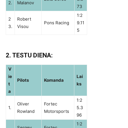
2.
Malanov
73
1:2
2
Robert
Pons Racing
9.11
3.
Visou
5
2. TESTU DIENA:
V
ie
Lai
Pilots
Komanda
t
ks
a
1:2
Oliver
Fortec
1.
5.3
Rowland
Motorsports
96
1:2
Sergey
Fortec