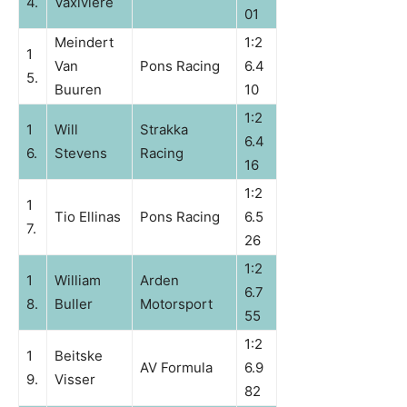
4.
Vaxiviere
01
Meindert
1:2
1
Van
Pons Racing
6.4
5.
Buuren
10
1:2
1
Will
Strakka
6.4
6.
Stevens
Racing
16
1:2
1
Tio Ellinas
Pons Racing
6.5
7.
26
1:2
1
William
Arden
6.7
8.
Buller
Motorsport
55
1:2
1
Beitske
AV Formula
6.9
9.
Visser
82