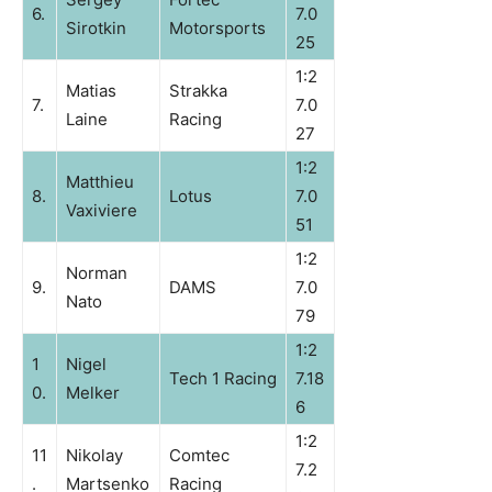
6.
7.0
Sirotkin
Motorsports
25
1:2
Matias
Strakka
7.
7.0
Laine
Racing
27
1:2
Matthieu
8.
Lotus
7.0
Vaxiviere
51
1:2
Norman
9.
DAMS
7.0
Nato
79
1:2
1
Nigel
Tech 1 Racing
7.18
0.
Melker
6
1:2
11
Nikolay
Comtec
7.2
.
Martsenko
Racing