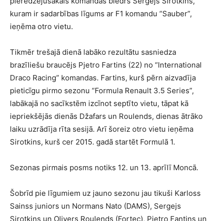
pieredzējušākais komandas biedrs Sergejs Sirotkins,
kuram ir sadarbības līgums ar F1 komandu “Sauber”,
ieņēma otro vietu.
Tikmēr trešajā dienā labāko rezultātu sasniedza
brazīliešu braucējs Pjetro Fartins (22) no “International
Draco Racing” komandas. Fartins, kurš pērn aizvadīja
pieticīgu pirmo sezonu “Formula Renault 3.5 Series”,
labākajā no sacīkstēm izcīnot septīto vietu, tāpat kā
iepriekšējās dienās Džafars un Roulends, dienas ātrāko
laiku uzrādīja rīta sesijā. Arī šoreiz otro vietu ieņēma
Sirotkins, kurš cer 2015. gadā startēt Formulā 1.
Sezonas pirmais posms notiks 12. un 13. aprīlī Moncā.
Šobrīd pie līgumiem uz jauno sezonu jau tikuši Karloss
Sainss juniors un Normans Nato (DAMS), Sergejs
Sirotkins un Olivers Roulends (Fortec), Pjetro Fantins un