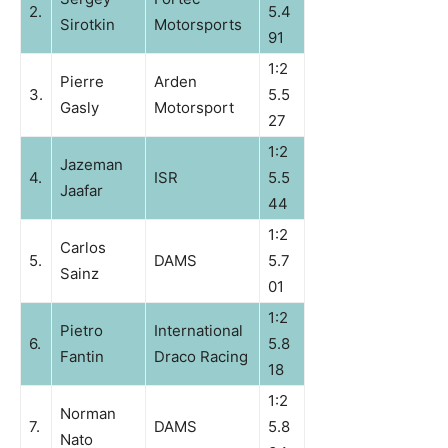
2.
5.4
Sirotkin
Motorsports
91
1:2
Pierre
Arden
3.
5.5
Gasly
Motorsport
27
1:2
Jazeman
4.
ISR
5.5
Jaafar
44
1:2
Carlos
5.
DAMS
5.7
Sainz
01
1:2
Pietro
International
6.
5.8
Fantin
Draco Racing
18
1:2
Norman
7.
DAMS
5.8
Nato