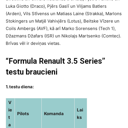
Luka Giotto (Draco), Pjērs Gaslī un Viljams Batlers
(Arden), Vils Stīvenss un Matiass Laine (Strakka), Marlons
Stokingers un Matjē Vahivjērs (Lotus), Beitske Vīzere un
Coils Ambergs (AVF), kā arī Marko Sorensens (Tech 1),
Džazmans Džafars (ISR) un Nikolajs Martsenko (Comtec).
Brīvas vēl ir deviņas vietas.
“Formula Renault 3.5 Series”
testu braucieni
1. testu diena:
V
ie
Lai
Pilots
Komanda
t
ks
a