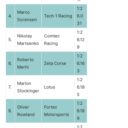
1:2
Marco
4.
Tech 1 Racing
6.0
Sorensen
31
1:2
Nikolay
Comtec
5.
6.12
Martsenko
Racing
9
1:2
Roberto
6.
Zeta Corse
6.16
Merhi
3
1:2
Marlon
7.
Lotus
6.18
Stockinger
5
1:2
Oliver
Fortec
8.
6.18
Rowland
Motorsports
9
1:2