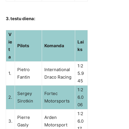
3. testu diena:
V
ie
Lai
Pilots
Komanda
t
ks
a
1:2
Pietro
International
1.
5.9
Fantin
Draco Racing
45
1:2
Sergey
Fortec
2.
6.0
Sirotkin
Motorsports
06
1:2
Pierre
Arden
3.
6.0
Gasly
Motorsport
17