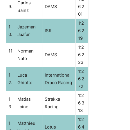
Carlos
9.
DAMS
6.2
Sainz
01
1:2
1
Jazeman
ISR
6.2
0.
Jaafar
19
1:2
11
Norman
DAMS
6.2
.
Nato
23
1:2
1
Luca
International
6.2
2.
Ghiotto
Draco Racing
72
1:2
1
Matias
Strakka
6.3
3.
Laine
Racing
13
1:2
1
Matthieu
Lotus
6.4