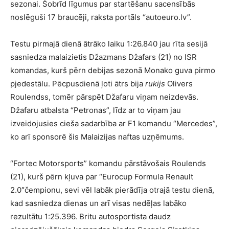
sezonai. Šobrīd līgumus par startēšanu sacensībās
noslēguši 17 braucēji, raksta portāls “autoeuro.lv”.
Testu pirmajā dienā ātrāko laiku 1:26.840 jau rīta sesijā
sasniedza malaizietis Džazmans Džafars (21) no ISR
komandas, kurš pērn debijas sezonā Monako guva pirmo
pjedestālu. Pēcpusdienā ļoti ātrs bija
rukijs
Olivers
Roulendss, tomēr pārspēt Džafaru viņam neizdevās.
Džafaru atbalsta “Petronas”, līdz ar to viņam jau
izveidojusies cieša sadarbība ar F1 komandu “Mercedes”,
ko arī sponsorē šis Malaizijas naftas uzņēmums.
“Fortec Motorsports” komandu pārstāvošais Roulends
(21), kurš pērn kļuva par “Eurocup Formula Renault
2.0″čempionu, sevi vēl labāk pierādīja otrajā testu dienā,
kad sasniedza dienas un arī visas nedēļas labāko
rezultātu 1:25.396. Britu autosportista daudz