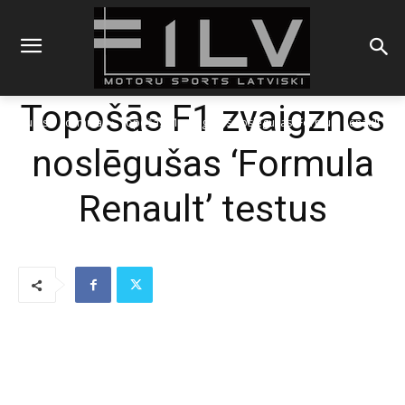
Topošās F1 zvaigznes
Sākums
Formulas
Topošās F1 zvaigznes noslēgušas 'Formula Renault'
testus
noslēgušas ‘Formula
Renault’ testus