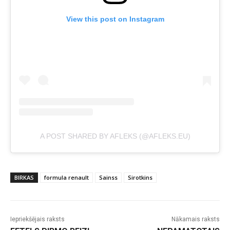
View this post on Instagram
A POST SHARED BY AFLEKS (@AFLEKS.EU)
BIRKAS
formula renault
Sainss
Sirotkins
Iepriekšējais raksts
Nākamais raksts