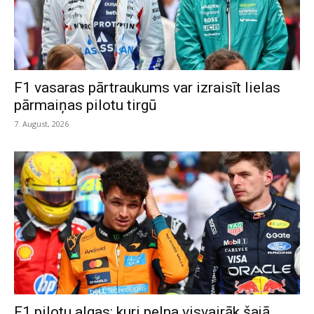
F1 vasaras pārtraukums var izraisīt lielas
pārmaiņas pilotu tirgū
7. August, 2026
F1 pilotu algas: kuri pelna visvairāk šajā