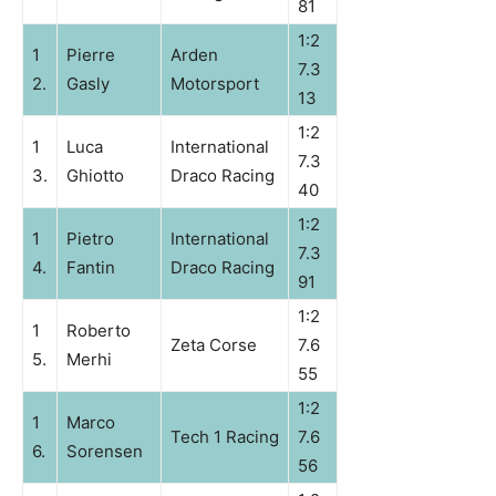
81
1:2
1
Pierre
Arden
7.3
2.
Gasly
Motorsport
13
1:2
1
Luca
International
7.3
3.
Ghiotto
Draco Racing
40
1:2
1
Pietro
International
7.3
4.
Fantin
Draco Racing
91
1:2
1
Roberto
Zeta Corse
7.6
5.
Merhi
55
1:2
1
Marco
Tech 1 Racing
7.6
6.
Sorensen
56