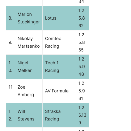
34
1:2
Marlon
8.
Lotus
5.8
Stockinger
62
1:2
Nikolay
Comtec
9.
5.8
Martsenko
Racing
65
1:2
1
Nigel
Tech 1
5.9
0.
Melker
Racing
48
1:2
11
Zoel
AV Formula
5.9
.
Amberg
61
1:2
1
Will
Strakka
6.13
2.
Stevens
Racing
9