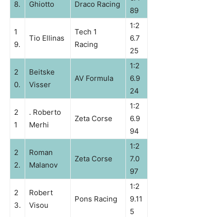
8.
Ghiotto
Draco Racing
89
1:2
1
Tech 1
Tio Ellinas
6.7
9.
Racing
25
1:2
2
Beitske
AV Formula
6.9
0.
Visser
24
1:2
2
. Roberto
Zeta Corse
6.9
1
Merhi
94
1:2
2
Roman
Zeta Corse
7.0
2.
Malanov
97
1:2
2
Robert
Pons Racing
9.11
3.
Visou
5