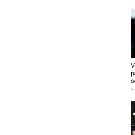
V
p
s
6.