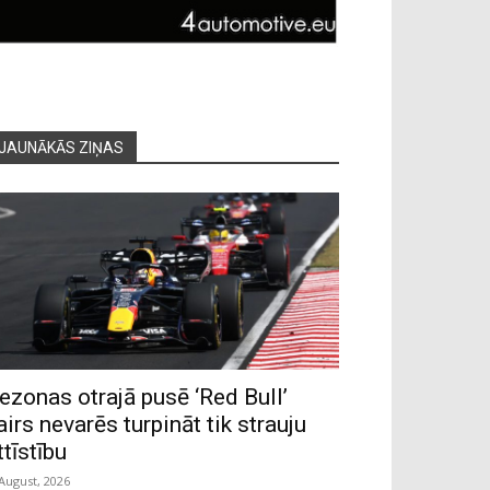
JAUNĀKĀS ZIŅAS
ezonas otrajā pusē ‘Red Bull’
airs nevarēs turpināt tik strauju
ttīstību
 August, 2026