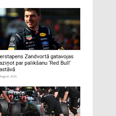
erstapens Zandvortā gatavojas
aziņot par palikšanu ‘Red Bull’
astāvā
 August, 2026