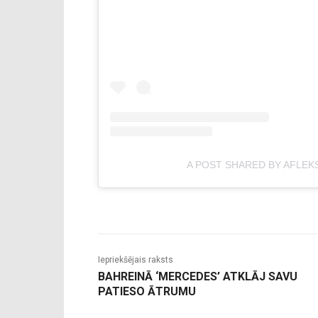
A POST SHARED BY AFLEK
Iepriekšējais raksts
BAHREINĀ ‘MERCEDES’ ATKLĀJ SAVU
PATIESO ĀTRUMU
-