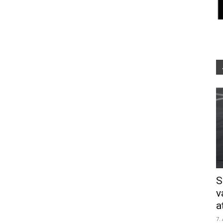
S
v
a
7.