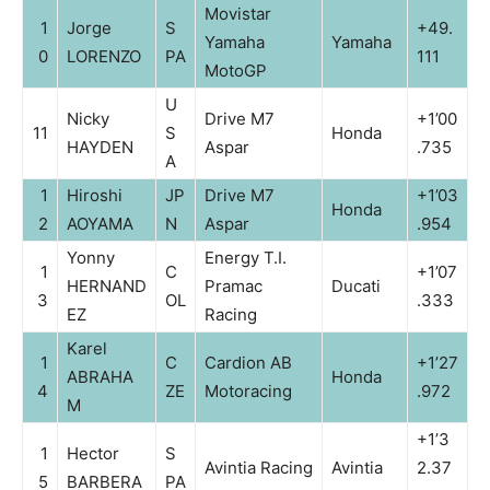
Movistar
1
Jorge
S
+49.
Yamaha
Yamaha
0
LORENZO
PA
111
MotoGP
U
Nicky
Drive M7
+1’00
11
S
Honda
HAYDEN
Aspar
.735
A
1
Hiroshi
JP
Drive M7
+1’03
Honda
2
AOYAMA
N
Aspar
.954
Yonny
Energy T.I.
1
C
+1’07
HERNAND
Pramac
Ducati
3
OL
.333
EZ
Racing
Karel
1
C
Cardion AB
+1’27
ABRAHA
Honda
4
ZE
Motoracing
.972
M
+1’3
1
Hector
S
Avintia Racing
Avintia
2.37
5
BARBERA
PA