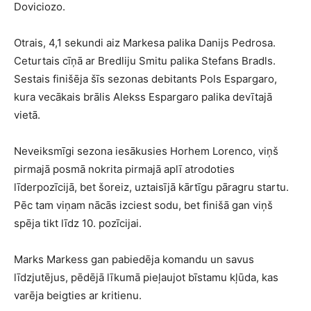
Doviciozo.
Otrais, 4,1 sekundi aiz Markesa palika Danijs Pedrosa.
Ceturtais cīņā ar Bredliju Smitu palika Stefans Bradls.
Sestais finišēja šīs sezonas debitants Pols Espargaro,
kura vecākais brālis Alekss Espargaro palika devītajā
vietā.
Neveiksmīgi sezona iesākusies Horhem Lorenco, viņš
pirmajā posmā nokrita pirmajā aplī atrodoties
līderpozīcijā, bet šoreiz, uztaisījā kārtīgu pāragru startu.
Pēc tam viņam nācās izciest sodu, bet finišā gan viņš
spēja tikt līdz 10. pozīcijai.
Marks Markess gan pabiedēja komandu un savus
līdzjutējus, pēdējā līkumā pieļaujot bīstamu kļūda, kas
varēja beigties ar kritienu.