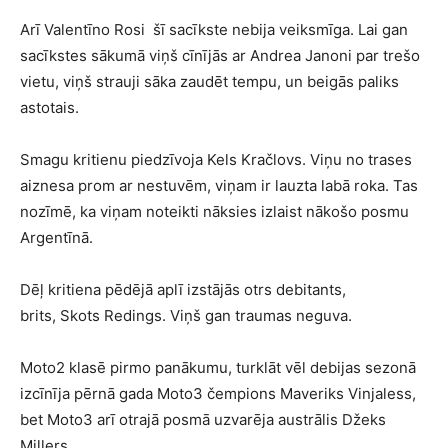
Arī Valentīno Rosi šī sacīkste nebija veiksmīga. Lai gan
sacīkstes sākumā viņš cīnījās ar Andrea Janoni par trešo
vietu, viņš strauji sāka zaudēt tempu, un beigās paliks
astotais.
Smagu kritienu piedzīvoja Kels Kračlovs. Viņu no trases
aiznesa prom ar nestuvēm, viņam ir lauzta labā roka. Tas
nozīmē, ka viņam noteikti nāksies izlaist nākošo posmu
Argentīnā.
Dēļ kritiena pēdējā aplī izstājās otrs debitants,
brits, Skots Redings. Viņš gan traumas neguva.
Moto2 klasē pirmo panākumu, turklāt vēl debijas sezonā
izcīnīja pērnā gada Moto3 čempions Maveriks Vinjaless,
bet Moto3 arī otrajā posmā uzvarēja austrālis Džeks
Millers.