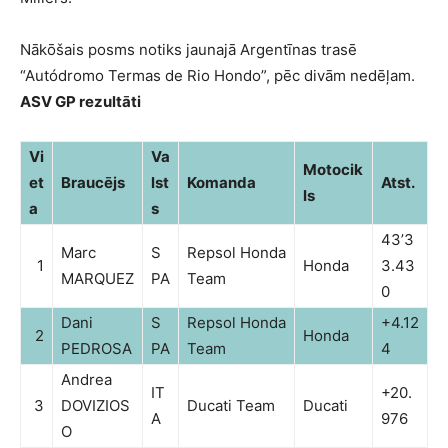
Nākōšais posms notiks jaunajā Argentīnas trasē
“Autódromo Termas de Rio Hondo”, pēc divām nedēļam.
ASV GP rezultāti
Vi
Va
Motocik
et
Braucējs
lst
Komanda
Atst.
ls
a
s
43’3
Marc
S
Repsol Honda
1
Honda
3.43
MARQUEZ
PA
Team
0
Dani
S
Repsol Honda
+4.12
2
Honda
PEDROSA
PA
Team
4
Andrea
IT
+20.
3
DOVIZIOS
Ducati Team
Ducati
A
976
O