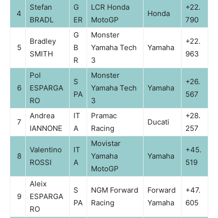
Stefan
G
LCR Honda
+22.
4
Honda
BRADL
ER
MotoGP
790
G
Monster
Bradley
+22.
5
B
Yamaha Tech
Yamaha
SMITH
963
R
3
Pol
Monster
S
+26.
6
ESPARGA
Yamaha Tech
Yamaha
PA
567
RO
3
Andrea
IT
Pramac
+28.
7
Ducati
IANNONE
A
Racing
257
Movistar
Valentino
IT
+45.
8
Yamaha
Yamaha
ROSSI
A
519
MotoGP
Aleix
S
NGM Forward
Forward
+47.
9
ESPARGA
PA
Racing
Yamaha
605
RO