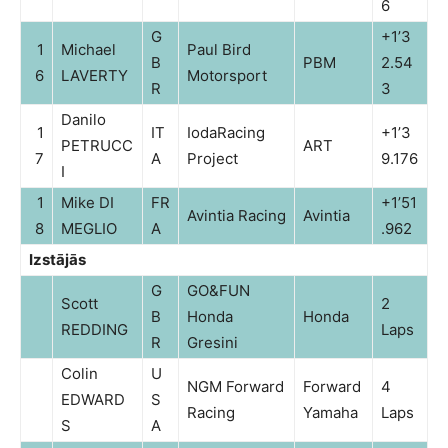
6
G
+1’3
1
Michael
Paul Bird
B
PBM
2.54
6
LAVERTY
Motorsport
R
3
Danilo
1
IT
IodaRacing
+1’3
PETRUCC
ART
7
A
Project
9.176
I
1
Mike DI
FR
+1’51
Avintia Racing
Avintia
8
MEGLIO
A
.962
Izstājās
G
GO&FUN
Scott
2
B
Honda
Honda
REDDING
Laps
R
Gresini
Colin
U
NGM Forward
Forward
4
EDWARD
S
Racing
Yamaha
Laps
S
A