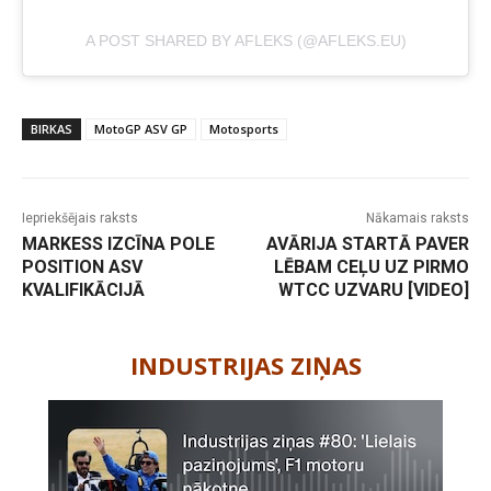
A POST SHARED BY AFLEKS (@AFLEKS.EU)
BIRKAS
MotoGP ASV GP
Motosports
Iepriekšējais raksts
Nākamais raksts
MARKESS IZCĪNA POLE
AVĀRIJA STARTĀ PAVER
POSITION ASV
LĒBAM CEĻU UZ PIRMO
KVALIFIKĀCIJĀ
WTCC UZVARU [VIDEO]
-
INDUSTRIJAS ZIŅAS