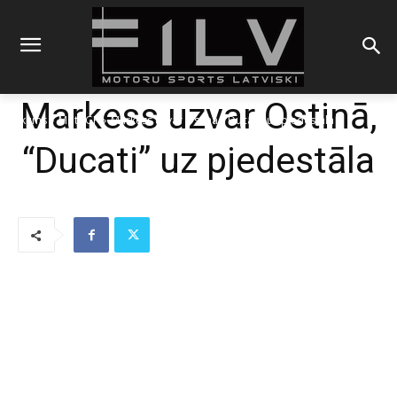
Markess uzvar Ostinā,
Sākums
MotoGP
Markess uzvar Ostinā, "Ducati" uz pjedestāla
“Ducati” uz pjedestāla