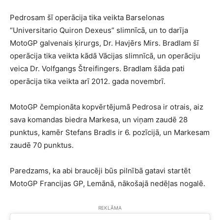
Pedrosam šī operācija tika veikta Barselonas
“Universitario Quiron Dexeus” slimnīcā, un to darīja
MotoGP galvenais ķirurgs, Dr. Havjērs Mirs. Bradlam šī
operācija tika veikta kādā Vācijas slimnīcā, un operāciju
veica Dr. Volfgangs Štreifingers. Bradlam šāda pati
operācija tika veikta arī 2012. gada novembrī.
MotoGP čempionāta kopvērtējumā Pedrosa ir otrais, aiz
sava komandas biedra Markesa, un viņam zaudē 28
punktus, kamēr Stefans Bradls ir 6. pozīcijā, un Markesam
zaudē 70 punktus.
Paredzams, ka abi braucēji būs pilnībā gatavi startēt
MotoGP Francijas GP, Lemānā, nākošajā nedēļas nogalē.
REKLĀMA