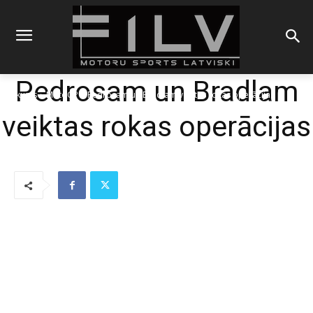
Pedrosam un Bradlam
Sākums
MotoGP
Pedrosam un Bradlam veiktas rokas operācijas
veiktas rokas operācijas