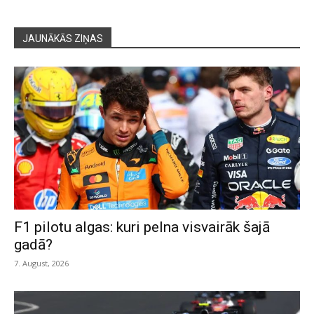
JAUNĀKĀS ZIŅAS
F1 pilotu algas: kuri pelna visvairāk šajā
gadā?
7. August, 2026