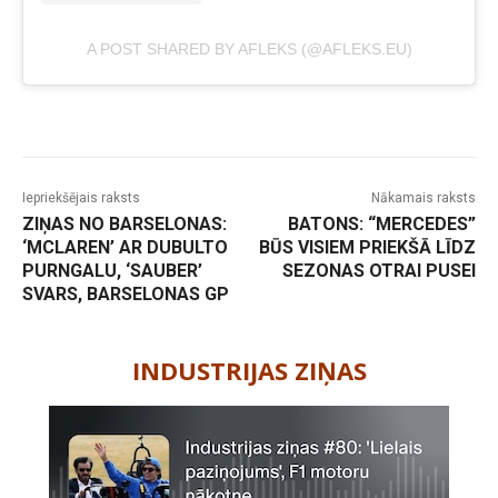
A POST SHARED BY AFLEKS (@AFLEKS.EU)
Iepriekšējais raksts
Nākamais raksts
ZIŅAS NO BARSELONAS:
BATONS: “MERCEDES”
‘MCLAREN’ AR DUBULTO
BŪS VISIEM PRIEKŠĀ LĪDZ
PURNGALU, ‘SAUBER’
SEZONAS OTRAI PUSEI
SVARS, BARSELONAS GP
-
INDUSTRIJAS ZIŅAS