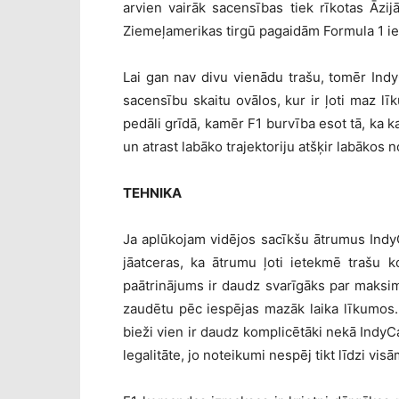
arvien vairāk sacensības tiek rīkotas Āzijā
Ziemeļamerikas tirgū pagaidām Formula 1 iet 
Lai gan nav divu vienādu trašu, tomēr Indy
sacensību skaitu ovālos, kur ir ļoti maz lī
pedāli grīdā, kamēr F1 burvība esot tā, ka ka
un atrast labāko trajektoriju atšķir labākos 
TEHNIKA
Ja aplūkojam vidējos sacīkšu ātrumus IndyC
jāatceras, ka ātrumu ļoti ietekmē trašu ko
paātrinājums ir daudz svarīgāks par maksim
zaudētu pēc iespējas mazāk laika līkumos.
bieži vien ir daudz komplicētāki nekā IndyC
legalitāte, jo noteikumi nespēj tikt līdzi vi