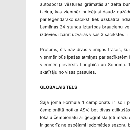
autosporta vēstures grāmatās ar zelta bu
izcīņa, kas vienmēr pulcējusi daudz dažād
par leģendārāko sacīksti tiek uzskatīta Ind
Lemānas 24 stundu izturības braucienu vei
izdevies izcīnīt uzvaras visās 3 sacīkstēs ir
Protams, šīs nav divas vienīgās trases, k
vienmēr būs īpašas atmiņas par sacīkstēm 
vienmēr pievērsīs Longbīča un Sonoma. Ta
skatītāju no visas pasaules.
GLOBĀLAIS TĒLS
Šajā jomā Formula 1 čempionāts ir soli p
čempionātā notika ASV, bet divas atlikušā
lokālu čempionātu ar ģeogrāfiski ļoti mazu s
ir gandrīz neiespējami iedomāties sezonu be