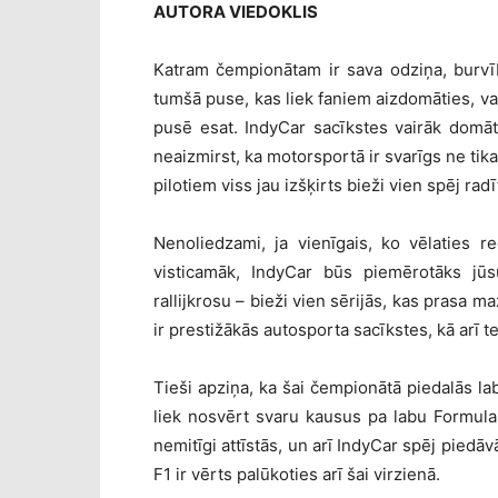
AUTORA VIEDOKLIS
Katram čempionātam ir sava odziņa, burvīb
tumšā puse, kas liek faniem aizdomāties, va
pusē esat. IndyCar sacīkstes vairāk domāt
neaizmirst, ka motorsportā ir svarīgs ne tik
pilotiem viss jau izšķirts bieži vien spēj radī
Nenoliedzami, ja vienīgais, ko vēlaties re
visticamāk, IndyCar būs piemērotāks jūs
rallijkrosu – bieži vien sērijās, kas prasa 
ir prestižākās autosporta sacīkstes, kā arī t
Tieši apziņa, ka šai čempionātā piedalās la
liek nosvērt svaru kausus pa labu Formula
nemitīgi attīstās, un arī IndyCar spēj piedā
F1 ir vērts palūkoties arī šai virzienā.