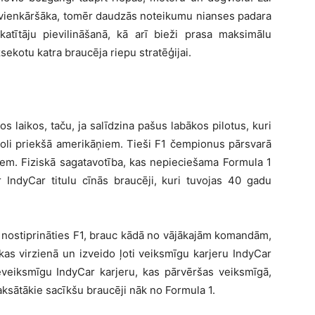
z vienkāršāka, tomēr daudzās noteikumu nianses padara
atītāju pievilināšanā, kā arī bieži prasa maksimālu
sekotu katra braucēja riepu stratēģijai.
os laikos, taču, ja salīdzina pašus labākos pilotus, kuri
 soli priekšā amerikāņiem. Tieši F1 čempionus pārsvarā
jiem. Fiziskā sagatavotība, kas nepieciešama Formula 1
 IndyCar titulu cīnās braucēji, kuri tuvojas 40 gadu
j nostiprināties F1, brauc kādā no vājākajām komandām,
kas virzienā un izveido ļoti veiksmīgu karjeru IndyCar
eveiksmīgu IndyCar karjeru, kas pārvēršas veiksmīgā,
maksātākie sacīkšu braucēji nāk no Formula 1.