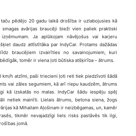
 taču pēdējo 20 gadu laikā drošība ir uzlabojusies kā
 smagas avārijas braucēji bieži vien paliek praktiski
 izņēmumam. Ja aplūkojam nāvējošus vai karjeru
šķiet daudz attīstītāka par IndyCar. Protams dažādas
īdz braucējiem izvairīties no savainojumiem, kuri
ēdīgāk, tomēr ir viena ļoti būtiska atšķirība – ātrums.
m/h atzīmi, paši triecieni ļoti reti tiek piedzīvoti šādā
rants vai zāles segumiem, kā arī riepu kaudzēm, ātrums
cīgi kā izskatās no malas. IndyCar šādu iespēju spēj
āli netiek mainīti. Lielais ātrums, betona siena, žogs
 avārijas kā Mihailam Aļošinam ir neizbēgamas, un, kamēr
sēs, tikmēr nevajadzīgi liels risks pastāvēs tik ilgi,
rošības jomā.