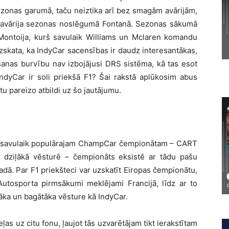
sezonas garumā, taču neiztika arī bez smagām avārijām,
 avārija sezonas noslēgumā Fontanā. Sezonas sākumā
Montoija, kurš savulaik Williams un Mclaren komandu
zskata, ka IndyCar sacensības ir daudz interesantākas,
īšanas burvību nav izbojājusi DRS sistēma, kā tas esot
IndyCar ir soli priekšā F1? Šai rakstā aplūkosim abus
u pareizo atbildi uz šo jautājumu.
r savulaik populārajam ChampCar čempionātam – CART
 dziļākā vēsturē – čempionāts eksistē ar tādu pašu
ā. Par F1 priekšteci var uzskatīt Eiropas čempionātu,
Autosporta pirmsākumi meklējami Francijā, līdz ar to
āka un bagātāka vēsture kā IndyCar.
ļas uz citu fonu, ļaujot tās uzvarētājam tikt ierakstītam