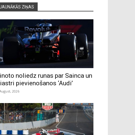
JAUNĀKĀS ZIŅAS
inoto noliedz runas par Sainca un
iastri pievienošanos ‘Audi’
 August, 2026