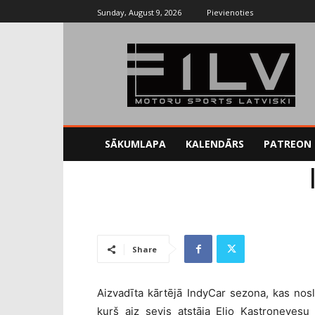
Sunday, August 9, 2026
Pievienoties
SĀKUMLAPA
KALENDĀRS
PATREON
Sākums
Blogs
IndyCar - F1 konkurents?
Share
Aizvadīta kārtējā IndyCar sezona, kas noslē
kurš aiz sevis atstāja Elio Kastronevesu