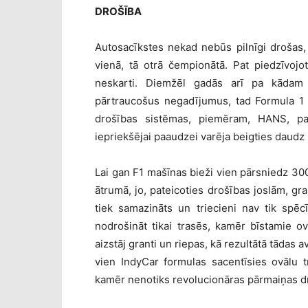
DROŠĪBA
Autosacīkstes nekad nebūs pilnīgi drošas,
vienā, tā otrā čempionātā. Pat piedzīvojot
neskarti. Diemžēl gadās arī pa kādam
pārtraucošus negadījumus, tad Formula 1 
drošības sistēmas, piemēram, HANS, pal
iepriekšējai paaudzei varēja beigties daudz b
Lai gan F1 mašīnas bieži vien pārsniedz 300 k
ātrumā, jo, pateicoties drošības joslām, g
tiek samazināts un triecieni nav tik spē
nodrošināt tikai trasēs, kamēr bīstamie ov
aizstāj granti un riepas, kā rezultātā tādas
vien IndyCar formulas sacentīsies ovālu tra
kamēr nenotiks revolucionāras pārmaiņas d