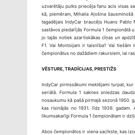
uzvarētāju pulks priecēja fanu acis visas 
kā, piemēram, Mihaila Aļošina šausminošā
tagadējais IndyCar braucējs Huans Pablo 
sastāvos piedalījās Formula 1 čempionātā u
jo tajās notiek azartiskākas cīņas un apdz
F1. Vai Montoijam ir taisnība? Vai tiešām 
čempionātus no dažādiem rakursiem, lai rast
VĒSTURE, TRADĪCIJAS, PRESTIŽS
IndyCar pirmssākumi meklējami turpat, ku
seriālā. Formula 1 saknes sniedzas daudz
nosaukumu kā pašā pirmajā sezonā 1950. gad
kas risinājās no 1931. līdz 1939. gadam. 
likumsakarīgi Formula 1 čempionātam ir dziļ
Abos čempionātos ir viena sacīkste, kas izce