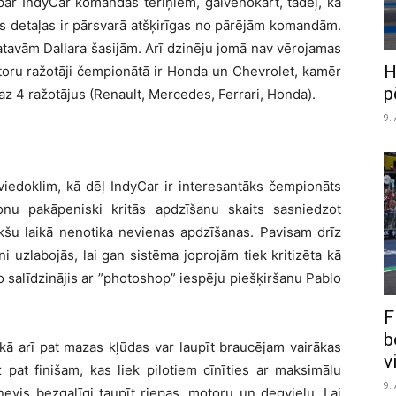
par IndyCar komandas tēriņiem, galvenokārt, tādēļ, ka
s detaļas ir pārsvarā atšķirīgas no pārējām komandām.
tavām Dallara šasijām. Arī dzinēju jomā nav vērojamas
H
otoru ražotāji čempionātā ir Honda un Chevrolet, kamēr
p
 4 ražotājus (Renault, Mercedes, Ferrari, Honda).
9.
 viedoklim, kā dēļ IndyCar ir interesantāks čempionāts
nu pakāpeniski kritās apdzīšanu skaits sasniedzot
īkšu laikā nenotika nevienas apdzīšanas. Pavisam drīz
ni uzlabojās, lai gan sistēma joprojām tiek kritizēta kā
 salīdzinājis ar ”photoshop” iespēju piešķiršanu Pablo
F
b
 kā arī pat mazas kļūdas var laupīt braucējam vairākas
v
dz pat finišam, kas liek pilotiem cīnīties ar maksimālu
9.
evis bezgalīgi taupīt riepas, motoru un degvielu. Lai