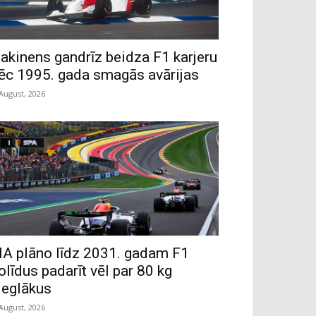
akinens gandrīz beidza F1 karjeru
ēc 1995. gada smagās avārijas
 August, 2026
IA plāno līdz 2031. gadam F1
olīdus padarīt vēl par 80 kg
ieglākus
 August, 2026