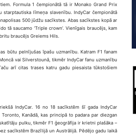
rtiem. Formula 1 čempionātā tā ir Monako Grand Prix
u starptautiska līmeņa slavenību. IndyCar čempionātā
ianapolisas 500 jūdžu sacīkstes. Abas sacīkstes kopā ar
do tā saucamo ‘Triple crown’. Vienīgais braucējs, kam
 britu braucējs Greiems Hils.
uras būtu pelnījušas īpašu uzmanību. Katram F1 fanam
Moncā vai Silverstounā, tikmēr IndyCar fanu uzmanību
ču arī citas trases katru gadu piesaista tūkstošiem
riekšā IndyCar. 16 no 18 sacīkstēm šī gada IndyCar
s Toronto, Kanādā, kas principā to padara par diezgan
katītāju pulku, tikmēr F1 ģeogrāfija ir krietni plašāka –
z sacīkstēm Brazīlijā un Austrālijā. Pēdējo gadu laikā