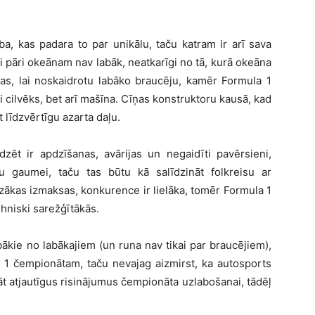
a, kas padara to par unikālu, taču katram ir arī sava
i pāri okeānam nav labāk, neatkarīgi no tā, kurā okeāna
as, lai noskaidrotu labāko braucēju, kamēr Formula 1
ai cilvēks, bet arī mašīna. Cīņas konstruktoru kausā, kad
t līdzvērtīgu azarta daļu.
dzēt ir apdzīšanas, avārijas un negaidīti pavērsieni,
u gaumei, taču tas būtu kā salīdzināt folkreisu ar
mazākas izmaksas, konkurence ir lielāka, tomēr Formula 1
ehniski sarežģītākās.
bākie no labākajiem (un runa nav tikai par braucējiem),
 1 čempionātam, taču nevajag aizmirst, ka autosports
vāt atjautīgus risinājumus čempionāta uzlabošanai, tādēļ