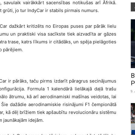
, savulaik vairākkārt sacensības notikušas arī Āfrikā.
grūti, jo tur IndyCar ir stabils pirmais numurs.
Car dažkārt kritizēts no Eiropas puses par pārāk lielu
kumu un praktiski visa sacīkste tiek aizvadīta ar gāzes
tra trase, katrs līkums ir citādāks, un spēja pielāgoties
no pārējiem.
B
ar ir pārāks, taču pirms izdarīt pāragrus secinājumus
P
nfigurācija. Formula 1 kalendārā lielākajā daļā trašu
9.
ālo ātrumu, kā arī aerodinamiski mašīnas veidotas, lai
 Šie dažādie aerodinamiskie risinājumi F1 čempionātā
ar, kā dēļ brīžiem tiek apšaubītu revolucionāru sistēmu
sām jaunākajām idejām.