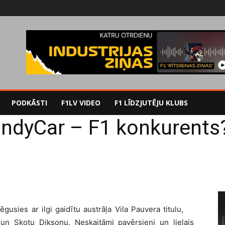
PODKĀSTI
F1LV VIDEO
F1 LĪDZJUTĒJU KLUBS
IndyCar – F1 konkurents
gusies ar ilgi gaidītu austrāļa Vila Pauvera titulu,
 un Skotu Diksonu. Neskaitāmi pavērsieni un lielais