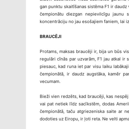
gan punktu skaitīšanas sistēma F1 ir daud
čempionātu diezgan nepievilcīgu jaunu sk
koncentrāciju no jau esošajiem faniem, lai iz
BRAUCĒJI
Protams, maksas braucēji ir, bija un būs vis
regulāri cīnās par uzvarām, F1 jau atkal ir
piesauc, kad runa iet par visu laiku labāka
čempionātā, ir daudz augstāka, kamēr par
vecumam.
Bieži vien redzēts, kad braucēji, kas nespē
vai pat netiek līdz sacīkstēm, dodas Ameri
čempionātā, taču atgriezeniska saite ar n
dodoties uz Eiropu, ir ļoti reta. Ne velti ap