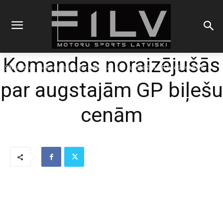
Komandas noraizējušās
Sākums
F1
Komandas noraizējušās par augstajām GP biļešu cenām
par augstajām GP biļešu
cenām