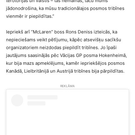
terotorijas un valstis – tas nemainās, taču mums
jādonodrošina, ka mūsu tradicionālajos posmos tribīnes
vienmēr ir piepildītas.”
Iepriekš arī “McLaren” boss Rons Deniss izteicās, ka
nepieciešams veikt pētījumu, kāpēc atsevišķu sacīkšu
organizatoriem neizdodas piepildīt tribīnes. Jo īpaši
jautājums saasinājās pēc Vācijas GP posma Hokenheimā,
kur bija mazs apmeklējums, kamēr iepriekšējos posmos
Kanādā, Lielbritānijā un Austrijā tribīnes bija pārpildītas.
REKLĀMA