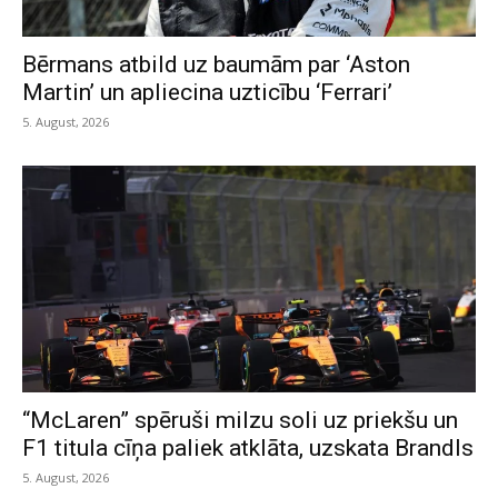
Bērmans atbild uz baumām par ‘Aston
Martin’ un apliecina uzticību ‘Ferrari’
5. August, 2026
“McLaren” spēruši milzu soli uz priekšu un
F1 titula cīņa paliek atklāta, uzskata Brandls
5. August, 2026