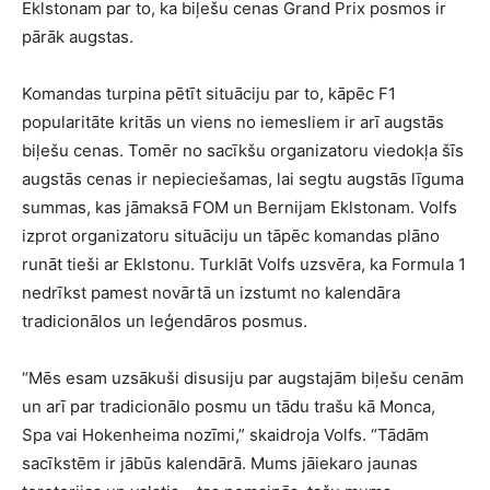
Eklstonam par to, ka biļešu cenas Grand Prix posmos ir
pārāk augstas.
Komandas turpina pētīt situāciju par to, kāpēc F1
popularitāte kritās un viens no iemesliem ir arī augstās
biļešu cenas. Tomēr no sacīkšu organizatoru viedokļa šīs
augstās cenas ir nepieciešamas, lai segtu augstās līguma
summas, kas jāmaksā FOM un Bernijam Eklstonam. Volfs
izprot organizatoru situāciju un tāpēc komandas plāno
runāt tieši ar Eklstonu. Turklāt Volfs uzsvēra, ka Formula 1
nedrīkst pamest novārtā un izstumt no kalendāra
tradicionālos un leģendāros posmus.
“Mēs esam uzsākuši disusiju par augstajām biļešu cenām
un arī par tradicionālo posmu un tādu trašu kā Monca,
Spa vai Hokenheima nozīmi,” skaidroja Volfs. “Tādām
sacīkstēm ir jābūs kalendārā. Mums jāiekaro jaunas