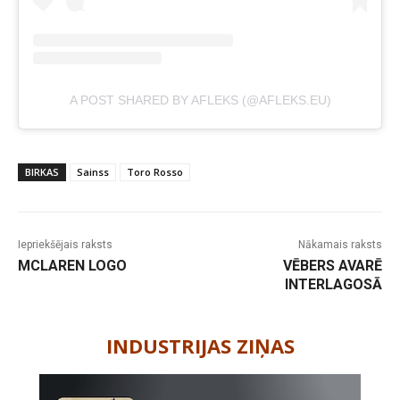
A POST SHARED BY AFLEKS (@AFLEKS.EU)
BIRKAS
Sainss
Toro Rosso
Iepriekšējais raksts
Nākamais raksts
MCLAREN LOGO
VĒBERS AVARĒ
INTERLAGOSĀ
-
INDUSTRIJAS ZIŅAS