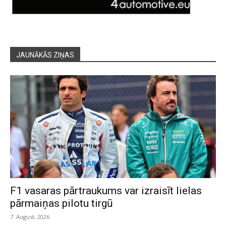
JAUNĀKĀS ZIŅAS
F1 vasaras pārtraukums var izraisīt lielas
pārmaiņas pilotu tirgū
7. August, 2026