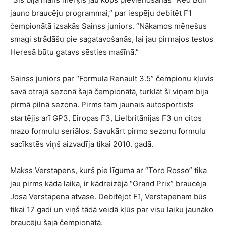
jauno braucēju programmai,” par iespēju debitēt F1
čempionātā izsakās Sainss juniors. “Nākamos mēnešus
smagi strādāšu pie sagatavošanās, lai jau pirmajos testos
Heresā būtu gatavs sēsties mašīnā.”
Sainss juniors par “Formula Renault 3.5” čempionu kļuvis
savā otrajā sezonā šajā čempionātā, turklāt šī viņam bija
pirmā pilnā sezona. Pirms tam jaunais autosportists
startējis arī GP3, Eiropas F3, Lielbritānijas F3 un citos
mazo formulu seriālos. Savukārt pirmo sezonu formulu
sacīkstēs viņš aizvadīja tikai 2010. gadā.
Makss Verstapens, kurš pie līguma ar “Toro Rosso” tika
jau pirms kāda laika, ir kādreizējā “Grand Prix” braucēja
Josa Verstapena atvase. Debitējot F1, Verstapenam būs
tikai 17 gadi un viņš tādā veidā kļūs par visu laiku jaunāko
braucēju šajā čempionātā.