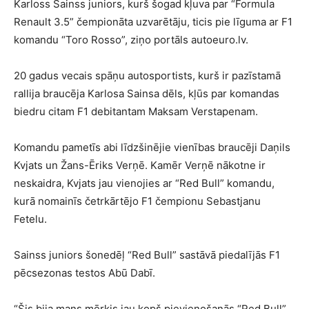
Karloss Sainss juniors, kurš šogad kļuva par “Formula
Renault 3.5” čempionāta uzvarētāju, ticis pie līguma ar F1
komandu “Toro Rosso”, ziņo portāls autoeuro.lv.
20 gadus vecais spāņu autosportists, kurš ir pazīstamā
rallija braucēja Karlosa Sainsa dēls, kļūs par komandas
biedru citam F1 debitantam Maksam Verstapenam.
Komandu pametīs abi līdzšinējie vienības braucēji Daņils
Kvjats un Žans-Ēriks Verņē. Kamēr Verņē nākotne ir
neskaidra, Kvjats jau vienojies ar “Red Bull” komandu,
kurā nomainīs četrkārtējo F1 čempionu Sebastjanu
Fetelu.
Sainss juniors šonedēļ “Red Bull” sastāvā piedalījās F1
pēcsezonas testos Abū Dabī.
“Šis bija mans mērķis jau kopš pievienošanās “Red Bull”