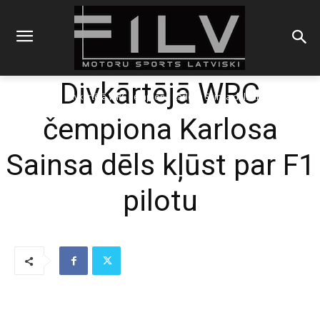
Divkārtējā WRC
Sākums
F1
Divkārtējā WRC čempiona Karlosa Sainsa dēls kļūst par F1
pilotu
čempiona Karlosa
Sainsa dēls kļūst par F1
pilotu