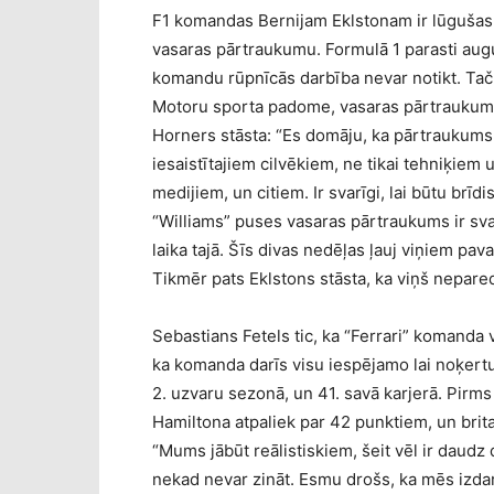
F1 komandas Bernijam Eklstonam ir lūgušas i
vasaras pārtraukumu. Formulā 1 parasti augu
komandu rūpnīcās darbība nevar notikt. Taču 
Motoru sporta padome, vasaras pārtraukums 
Horners stāsta: “Es domāju, ka pārtraukums ir
iesaistītajiem cilvēkiem, ne tikai tehniķiem
medijiem, un citiem. Ir svarīgi, lai būtu brīdi
“Williams” puses vasaras pārtraukums ir svar
laika tajā. Šīs divas nedēļas ļauj viņiem pav
Tikmēr pats Eklstons stāsta, ka viņš nepare
Sebastians Fetels tic, ka “Ferrari” komanda 
ka komanda darīs visu iespējamo lai noķertu
2. uzvaru sezonā, un 41. savā karjerā. Pirm
Hamiltona atpaliek par 42 punktiem, un bri
“Mums jābūt reālistiskiem, šeit vēl ir daudz d
nekad nevar zināt. Esmu drošs, ka mēs izdar