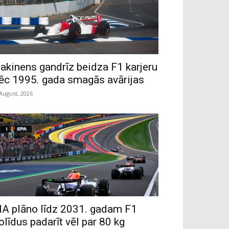
akinens gandrīz beidza F1 karjeru
ēc 1995. gada smagās avārijas
 August, 2026
IA plāno līdz 2031. gadam F1
olīdus padarīt vēl par 80 kg