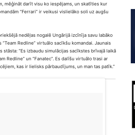
em, mēģināt darīt visu ko iespējams, un skatīties kur
omandām “Ferrari” ir veikusi vislielāko soli uz augšu
riekšējā nedēļas nogalē Ungārijā izcīnīja savu labāko
ies “Team Redline” virtuālo sacīkšu komandai. Jaunais
tāsta: “Es izbaudu simulācijas sacīkstes brīvajā laikā
am Redline” un “Fanatec”. Es dalīšu virtuālo trasi ar
ējiem, kas ir lielisks pārbaudījums, un man tas patīk.”