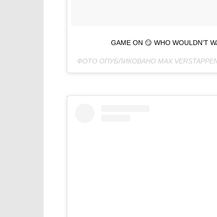
GAME ON 😏 WHO WOULDN’T WA
ФОТО ОПУБЛИКОВАНО MAX VERSTAPPE