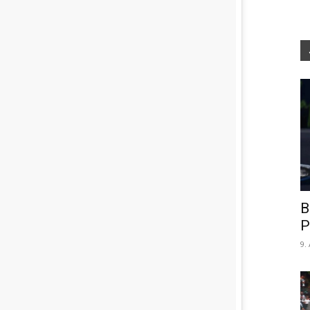
B
P
9.