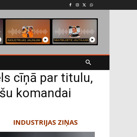
 cīņā par titulu,
īkšu komandai
INDUSTRIJAS ZIŅAS