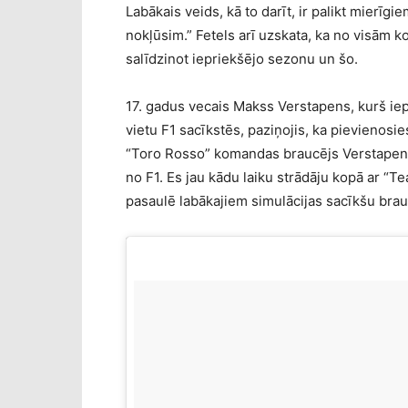
Labākais veids, kā to darīt, ir palikt mierīgi
nokļūsim.” Fetels arī uzskata, ka no visām k
salīdzinot iepriekšējo sezonu un šo.
17. gadus vecais Makss Verstapens, kurš iep
vietu F1 sacīkstēs, paziņojis, ka pievienos
“Toro Rosso” komandas braucējs Verstapens s
no F1. Es jau kādu laiku strādāju kopā ar “Te
pasaulē labākajiem simulācijas sacīkšu brauc