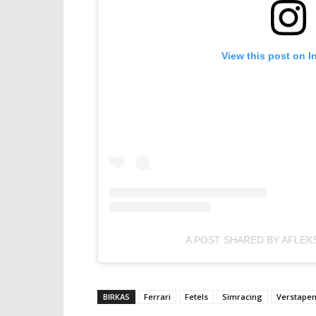
View this post on I
A POST SHARED BY AFLEK
BIRKAS
Ferrari
Fetels
Simracing
Verstape