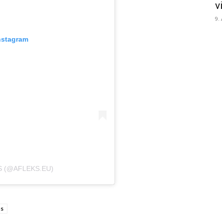
v
9.
nstagram
S (@AFLEKS.EU)
ns