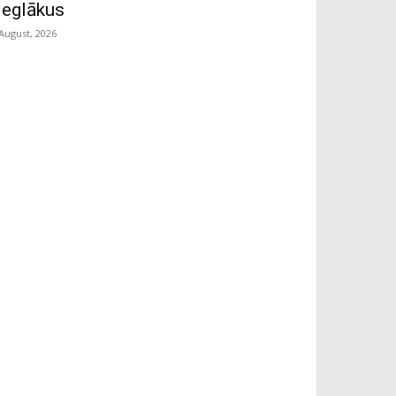
ieglākus
 August, 2026