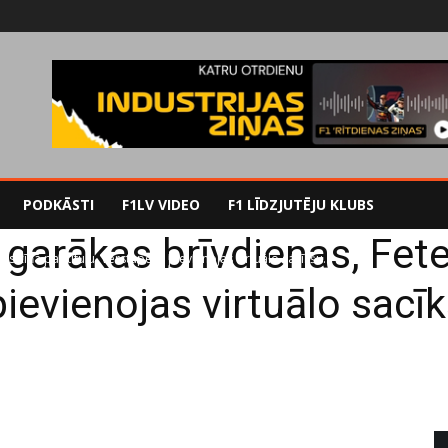
PODKĀSTI
F1LV VIDEO
F1 LĪDZJUTĒJU KLUBS
arākas brīvdienas, Fetels
 cīņā par titulu, Verstapens pievienojas virtuālo sacīkšu...
ievienojas virtuālo sac