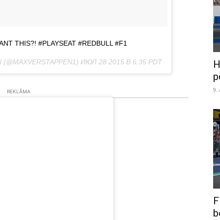
NT THIS?! #PLAYSEAT #REDBULL #F1
N (@MAXVERSTAPPEN1)
ИЮЛ 28 2015 В 6:35 PDT
H
p
9.
REKLĀMA
F
b