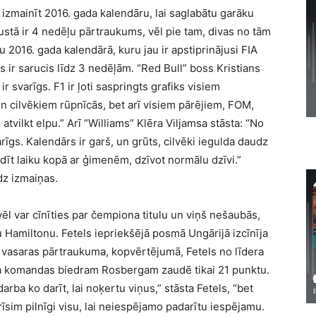
zmainīt 2016. gada kalendāru, lai saglabātu garāku
stā ir 4 nedēļu pārtraukums, vēl pie tam, divas no tām
2016. gada kalendārā, kuru jau ir apstiprinājusi FIA
ir sarucis līdz 3 nedēļām. “Red Bull” boss Kristians
 svarīgs. F1 ir ļoti saspringts grafiks visiem
 un cilvēkiem rūpnīcās, bet arī visiem pārējiem, FOM,
s atvilkt elpu.” Arī “Williams” Klēra Viljamsa stāsta: “No
īgs. Kalendārs ir garš, un grūts, cilvēki iegulda daudz
adīt laiku kopā ar ģimenēm, dzīvot normālu dzīvi.”
dz izmaiņas.
vēl var cīnīties par čempiona titulu un viņš nešaubās,
 Hamiltonu. Fetels iepriekšējā posmā Ungārijā izcīnīja
s vasaras pārtraukuma, kopvērtējumā, Fetels no līdera
ta komandas biedram Rosbergam zaudē tikai 21 punktu.
arba ko darīt, lai noķertu viņus,” stāsta Fetels, “bet
īsim pilnīgi visu, lai neiespējamo padarītu iespējamu.