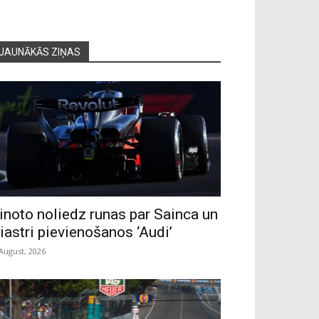
JAUNĀKĀS ZIŅAS
inoto noliedz runas par Sainca un
iastri pievienošanos ‘Audi’
 August, 2026