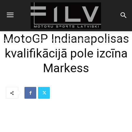
MotoGP Indianapolisas
Sākums
MotoGP
MotoGP Indianapolisas kvalifikācijā pole izcīna Markess
kvalifikācijā pole izcīna
Markess