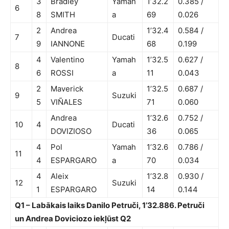
3
Bradley
Yamah
1’32.2
0.385 /
6
8
SMITH
a
69
0.026
2
Andrea
1’32.4
0.584 /
7
Ducati
9
IANNONE
68
0.199
4
Valentino
Yamah
1’32.5
0.627 /
8
6
ROSSI
a
11
0.043
2
Maverick
1’32.5
0.687 /
9
Suzuki
5
VIÑALES
71
0.060
Andrea
1’32.6
0.752 /
10
4
Ducati
DOVIZIOSO
36
0.065
4
Pol
Yamah
1’32.6
0.786 /
11
4
ESPARGARO
a
70
0.034
4
Aleix
1’32.8
0.930 /
12
Suzuki
1
ESPARGARO
14
0.144
Q1 – Labākais laiks Danilo Petruči, 1’32.886. Petruči
un Andrea Doviciozo iekļūst Q2