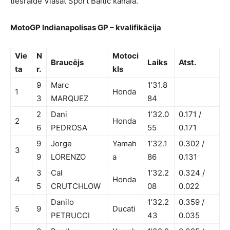
tiešraidē Viasat Sport Baltic kanālā.
MotoGP Indianapolisas GP – kvalifikācija
Vie
N
Motoci
Braucējs
Laiks
Atst.
ta
r.
kls
9
Marc
1’31.8
1
Honda
3
MARQUEZ
84
2
Dani
1’32.0
0.171 /
2
Honda
6
PEDROSA
55
0.171
9
Jorge
Yamah
1’32.1
0.302 /
3
9
LORENZO
a
86
0.131
3
Cal
1’32.2
0.324 /
4
Honda
5
CRUTCHLOW
08
0.022
Danilo
1’32.2
0.359 /
5
9
Ducati
PETRUCCI
43
0.035