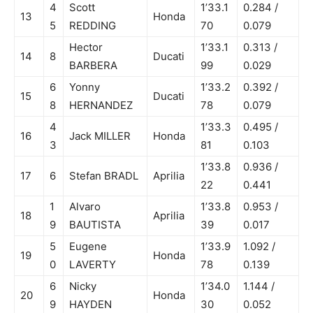
4
Scott
1’33.1
0.284 /
13
Honda
5
REDDING
70
0.079
Hector
1’33.1
0.313 /
14
8
Ducati
BARBERA
99
0.029
6
Yonny
1’33.2
0.392 /
15
Ducati
8
HERNANDEZ
78
0.079
4
1’33.3
0.495 /
16
Jack MILLER
Honda
3
81
0.103
1’33.8
0.936 /
17
6
Stefan BRADL
Aprilia
22
0.441
1
Alvaro
1’33.8
0.953 /
18
Aprilia
9
BAUTISTA
39
0.017
5
Eugene
1’33.9
1.092 /
19
Honda
0
LAVERTY
78
0.139
6
Nicky
1’34.0
1.144 /
20
Honda
9
HAYDEN
30
0.052