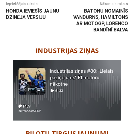
Iepriekšējais raksts
Nākamais raksts
HONDA IEVIESĪS JAUNU
BATONU NOMAINĪS
DZINĒJA VERSIJU
VANDŪRNS, HAMILTONS
AR MOTOGP, LORENCO
BANDĪNĪ BALVA
-
INDUSTRIJAS ZIŅAS
PILOTU TIRGUS JAUNUMI