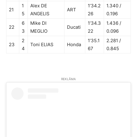
1
Alex DE
1’34.2
1.340 /
21
ART
5
ANGELIS
26
0.196
6
Mike DI
1’34.3
1.436 /
22
Ducati
3
MEGLIO
22
0.096
2
1’35.1
2.281 /
23
Toni ELIAS
Honda
4
67
0.845
REKLĀMA