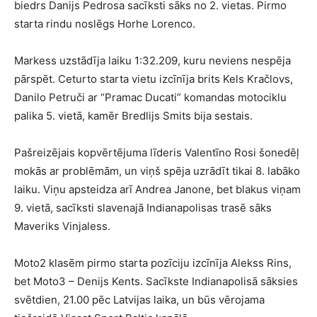
biedrs Danijs Pedrosa sacīksti sāks no 2. vietas. Pirmo
starta rindu noslēgs Horhe Lorenco.
Markess uzstādīja laiku 1:32.209, kuru neviens nespēja
pārspēt. Ceturto starta vietu izcīnīja brits Kels Kračlovs,
Danilo Petruči ar “Pramac Ducati” komandas motociklu
palika 5. vietā, kamēr Bredlijs Smits bija sestais.
Pašreizējais kopvērtējuma līderis Valentīno Rosi šonedēļ
mokās ar problēmām, un viņš spēja uzrādīt tikai 8. labāko
laiku. Viņu apsteidza arī Andrea Janone, bet blakus viņam
9. vietā, sacīksti slavenajā Indianapolisas trasē sāks
Maveriks Vinjaless.
Moto2 klasēm pirmo starta pozīciju izcīnīja Alekss Rins,
bet Moto3 – Denijs Kents. Sacīkste Indianapolisā sāksies
svētdien, 21.00 pēc Latvijas laika, un būs vērojama