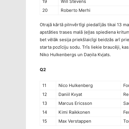
19
Will Stevens
20
Roberto Merhi
Otrajā kārtā pilnvērtīgi piedalījās tikai 13 m
apstāties trases malā (eļļas spiediena kritu
bet vēlāk sesija priekšlaicīgi beidzās arī p
starta pozīciju sodu. Trīs liekie braucēji, k
Niko Hulkenbergs un Daņila Kvjats.
Q2
11
Nico Hulkenberg
Fo
12
Daniil Kvyat
Re
13
Marcus Ericsson
Sa
14
Kimi Raikkonen
Fe
15
Max Verstappen
To