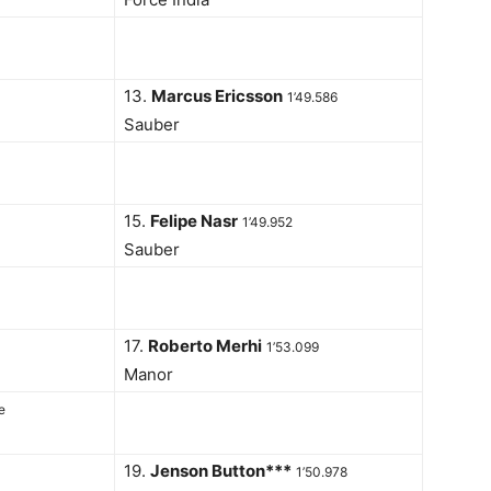
13.
Marcus Ericsson
1’49.586
Sauber
15.
Felipe Nasr
1’49.952
Sauber
17.
Roberto Merhi
1’53.099
Manor
e
19.
Jenson Button***
1’50.978