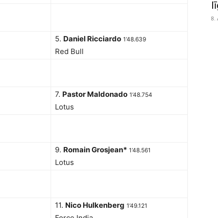
l
8.
5.
Daniel Ricciardo
1’48.639
Red Bull
7.
Pastor Maldonado
1’48.754
Lotus
9.
Romain Grosjean*
1’48.561
Lotus
11.
Nico Hulkenberg
1’49.121
Force India