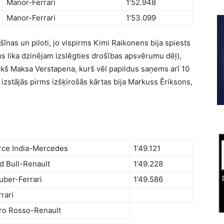
Manor-Ferrari
1’52.948
Manor-Ferrari
1’53.099
ašīnas un piloti, jo vispirms Kimi Raikonens bija spiests
ms lika dzinējam izslēgties drošības apsvērumu dēļ),
riekš Maksa Verstapena, kurš vēl papildus saņems arī 10
as izstājās pirms izšķirošās kārtas bija Markuss Ēriksons,
rce India-Mercedes
1’49.121
d Bull-Renault
1’49.228
uber-Ferrari
1’49.586
rrari
ro Rosso-Renault