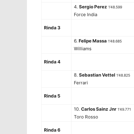
4.
Sergio Perez
1’48.599
Force India
Rinda 3
6.
Felipe Massa
1’48.685
Williams
Rinda 4
8.
Sebastian Vettel
1’48.825
Ferrari
Rinda 5
10.
Carlos Sainz Jnr
1’49.771
Toro Rosso
Rinda 6