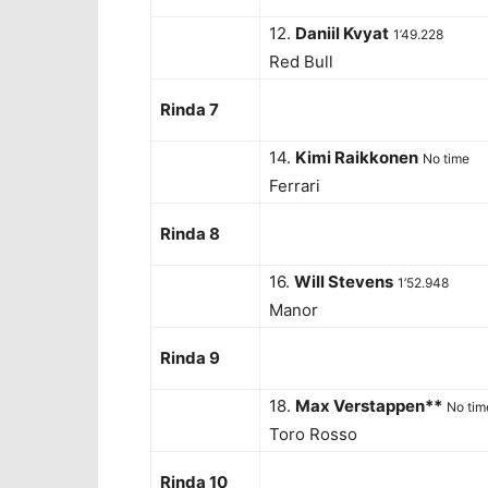
12.
Daniil Kvyat
1’49.228
Red Bull
Rinda 7
14.
Kimi Raikkonen
No time
Ferrari
Rinda 8
16.
Will Stevens
1’52.948
Manor
Rinda 9
18.
Max Verstappen**
No tim
Toro Rosso
Rinda 10