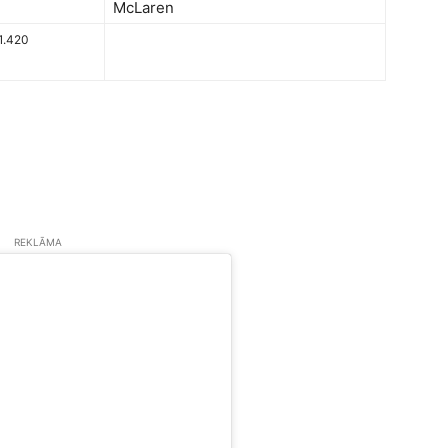
McLaren
51.420
REKLĀMA