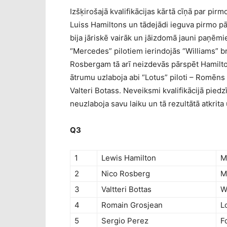
Izšķirošajā kvalifikācijas kārtā cīņā par pirmo
Luiss Hamiltons un tādejādi ieguva pirmo 
bija jāriskē vairāk un jāizdomā jauni paņēmi
“Mercedes” pilotiem ierindojās “Williams” bra
Rosbergam tā arī neizdevās pārspēt Hamilto
ātrumu uzlaboja abi “Lotus” piloti – Romēns 
Valteri Botass. Neveiksmi kvalifikācijā pied
neuzlaboja savu laiku un tā rezultātā atkrita 
Q3
1
Lewis Hamilton
M
2
Nico Rosberg
M
3
Valtteri Bottas
W
4
Romain Grosjean
L
5
Sergio Perez
F