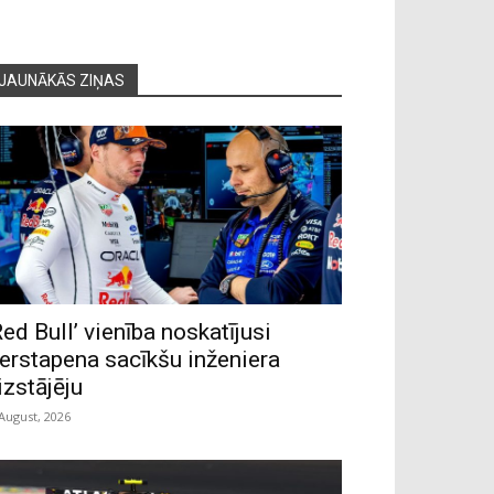
JAUNĀKĀS ZIŅAS
Red Bull’ vienība noskatījusi
erstapena sacīkšu inženiera
izstājēju
 August, 2026