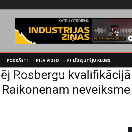
PODKĀSTI
F1LV VIDEO
F1 LĪDZJUTĒJU KLUBS
j Rosbergu kvalifikācij
jā Spa, Fetelam un Raikonenam neveiksme
Raikonenam neveiksme