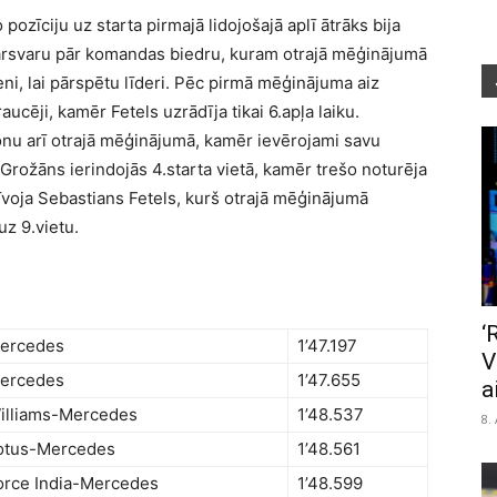
 pozīciju uz starta pirmajā lidojošajā aplī ātrāks bija
pārsvaru pār komandas biedru, kuram otrajā mēģinājumā
eni, lai pārspētu līderi. Pēc pirmā mēģinājuma aiz
ucēji, kamēr Fetels uzrādīja tikai 6.apļa laiku.
nu arī otrajā mēģinājumā, kamēr ievērojami savu
Grožāns ierindojās 4.starta vietā, kamēr trešo noturēja
zīvoja Sebastians Fetels, kurš otrajā mēģinājumā
uz 9.vietu.
‘
ercedes
1’47.197
V
ercedes
1’47.655
a
illiams-Mercedes
1’48.537
8.
otus-Mercedes
1’48.561
orce India-Mercedes
1’48.599