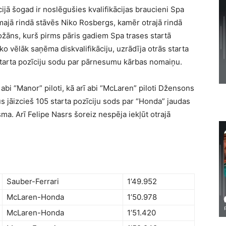
ijā šogad ir noslēgušies kvalifikācijas braucieni Spa
rmajā rindā stāvēs Niko Rosbergs, kamēr otrajā rindā
ožāns, kurš pirms pāris gadiem Spa trases startā
ko vēlāk saņēma diskvalifikāciju, uzrādīja otrās starta
starta pozīciju sodu par pārnesumu kārbas nomaiņu.
a abi “Manor” piloti, kā arī abi “McLaren” piloti Džensons
 jāizcieš 105 starta pozīciju sods par “Honda” jaudas
. Arī Felipe Nasrs šoreiz nespēja iekļūt otrajā
Sauber-Ferrari
1’49.952
McLaren-Honda
1’50.978
McLaren-Honda
1’51.420