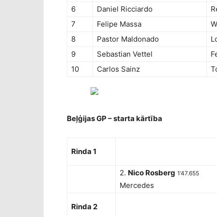
6
Daniel Ricciardo
R
7
Felipe Massa
W
8
Pastor Maldonado
L
9
Sebastian Vettel
F
10
Carlos Sainz
T
Beļģijas GP – starta kārtība
Rinda 1
2.
Nico Rosberg
1’47.655
Mercedes
Rinda 2