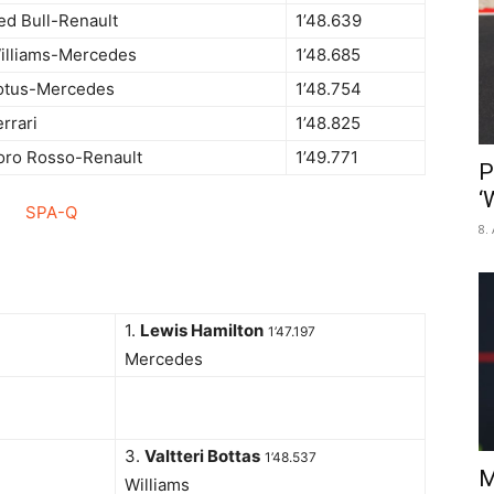
ed Bull-Renault
1’48.639
illiams-Mercedes
1’48.685
otus-Mercedes
1’48.754
errari
1’48.825
oro Rosso-Renault
1’49.771
P
‘
8.
1.
Lewis Hamilton
1’47.197
Mercedes
3.
Valtteri Bottas
1’48.537
M
Williams