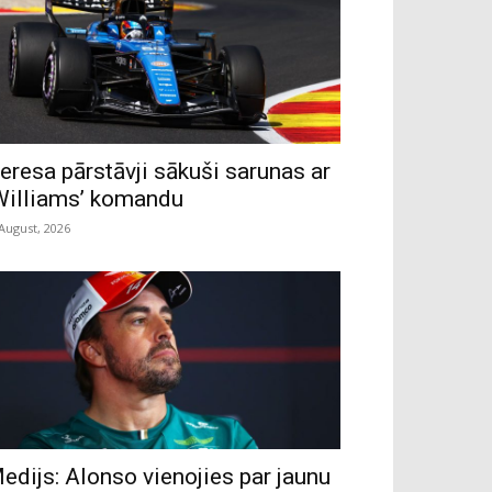
eresa pārstāvji sākuši sarunas ar
Williams’ komandu
 August, 2026
edijs: Alonso vienojies par jaunu