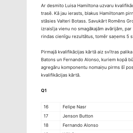
Ar desmito Luisa Hamiltona uzvaru kvalifikāc
trasē. Kā jau ierasts, blakus Hamiltonam pi
stāsies Valteri Botass. Savukārt Romēns Gr
izraisīja vienu no smagākajām avārijām, par 
rindas cienīgu rezultātus, tomēr saņems 5 
Pirmajā kvalifikācijas kārtā aiz svītras palik
Batons un Fernando Alonso, kuriem kopā būs
agregāru komponentu nomaiņu pirms šī posma
kvalifikācijas kārtā.
Q1
16
Felipe Nasr
17
Jenson Button
18
Fernando Alonso