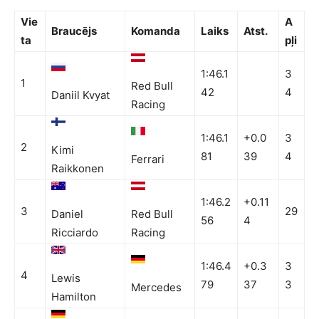
Vie
A
Braucējs
Komanda
Laiks
Atst.
ta
pļi
1:46.1
3
1
Red Bull
42
4
Daniil Kvyat
Racing
1:46.1
+0.0
3
2
Kimi
81
39
4
Ferrari
Raikkonen
1:46.2
+0.11
3
29
Daniel
Red Bull
56
4
Ricciardo
Racing
1:46.4
+0.3
3
4
Lewis
79
37
3
Mercedes
Hamilton