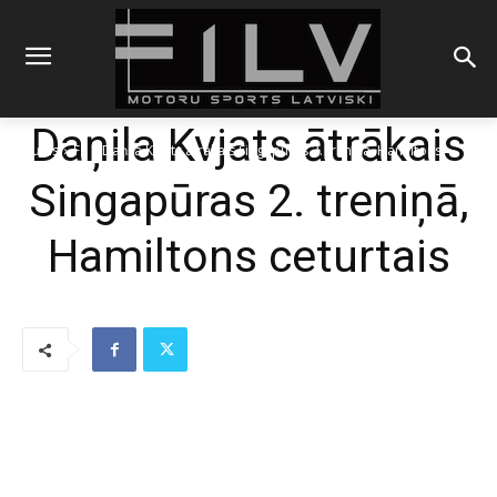
Daņila Kvjats ātrākais
Sākums
F1
Daņila Kvjats ātrākais Singapūras 2. treniņā, Hamiltons
ceturtais
Singapūras 2. treniņā,
Hamiltons ceturtais