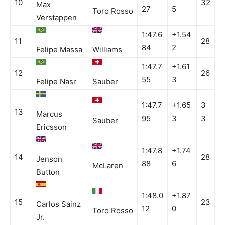
10
32
Max
27
5
Toro Rosso
Verstappen
1:47.6
+1.54
11
28
84
2
Felipe Massa
Williams
1:47.7
+1.61
12
26
55
3
Felipe Nasr
Sauber
1:47.7
+1.65
3
13
Marcus
95
3
3
Sauber
Ericsson
1:47.8
+1.74
14
28
Jenson
88
6
McLaren
Button
1:48.0
+1.87
15
23
Carlos Sainz
12
0
Toro Rosso
Jr.