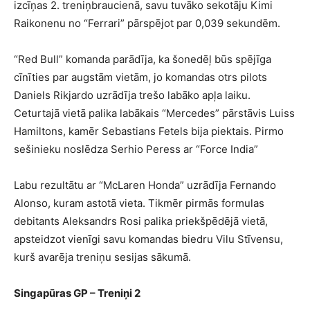
izcīņas 2. treniņbraucienā, savu tuvāko sekotāju Kimi
Raikonenu no “Ferrari” pārspējot par 0,039 sekundēm.
“Red Bull” komanda parādīja, ka šonedēļ būs spējīga
cīnīties par augstām vietām, jo komandas otrs pilots
Daniels Rikjardo uzrādīja trešo labāko apļa laiku.
Ceturtajā vietā palika labākais “Mercedes” pārstāvis Luiss
Hamiltons, kamēr Sebastians Fetels bija piektais. Pirmo
sešinieku noslēdza Serhio Peress ar “Force India”
Labu rezultātu ar “McLaren Honda” uzrādīja Fernando
Alonso, kuram astotā vieta. Tikmēr pirmās formulas
debitants Aleksandrs Rosi palika priekšpēdējā vietā,
apsteidzot vienīgi savu komandas biedru Vilu Stīvensu,
kurš avarēja treniņu sesijas sākumā.
Singapūras GP – Treniņi 2