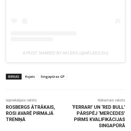
A POST SHARED BY AFLEKS (@AFLEKS.EU)
BIRKAS
Kvjats
Singapūras GP
Iepriekšējais raksts
Nākamais raksts
ROSBERGS ĀTRĀKAIS,
‘FERRARI’ UN ‘RED BULL’
ROSI AVARĒ PIRMAJĀ
PĀRSPĒJ ‘MERCEDES’
TRENIŅĀ
PIRMS KVALIFIKĀCIJAS
SINGAPŪRĀ