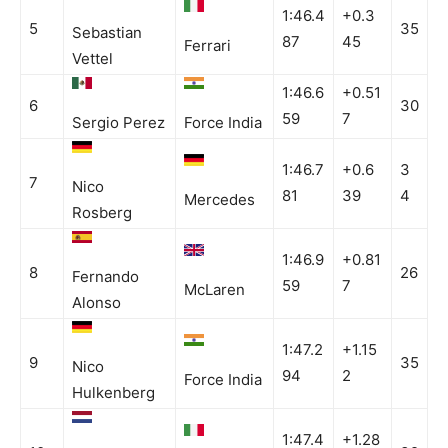
1:46.4
+0.3
5
35
Sebastian
87
45
Ferrari
Vettel
1:46.6
+0.51
6
30
59
7
Sergio Perez
Force India
1:46.7
+0.6
3
7
Nico
81
39
4
Mercedes
Rosberg
1:46.9
+0.81
8
26
Fernando
59
7
McLaren
Alonso
1:47.2
+1.15
9
35
Nico
94
2
Force India
Hulkenberg
1:47.4
+1.28