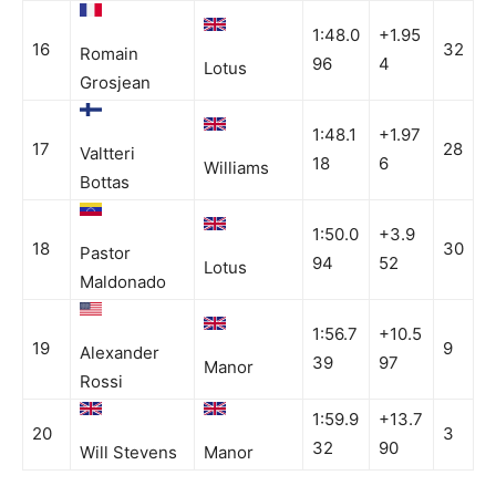
1:48.0
+1.95
16
32
Romain
96
4
Lotus
Grosjean
1:48.1
+1.97
17
28
Valtteri
18
6
Williams
Bottas
1:50.0
+3.9
18
30
Pastor
94
52
Lotus
Maldonado
1:56.7
+10.5
19
9
Alexander
39
97
Manor
Rossi
1:59.9
+13.7
20
3
32
90
Will Stevens
Manor