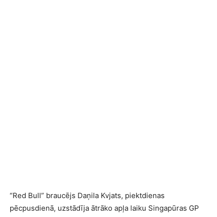
“Red Bull” braucējs Daņila Kvjats, piektdienas
pēcpusdienā, uzstādīja ātrāko apļa laiku Singapūras GP