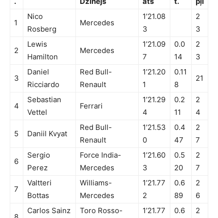
.
Dzinējs
āts
t.
pļi
Nico
1’21.08
2
1
Mercedes
Rosberg
3
3
Lewis
1’21.09
0.0
2
2
Mercedes
Hamilton
7
14
3
Daniel
Red Bull-
1’21.20
0.11
3
21
Ricciardo
Renault
1
8
Sebastian
1’21.29
0.2
2
4
Ferrari
Vettel
4
11
4
Red Bull-
1’21.53
0.4
2
5
Daniil Kvyat
Renault
0
47
7
Sergio
Force India-
1’21.60
0.5
2
6
Perez
Mercedes
3
20
7
Valtteri
Williams-
1’21.77
0.6
2
7
Bottas
Mercedes
2
89
6
Carlos Sainz
Toro Rosso-
1’21.77
0.6
2
8