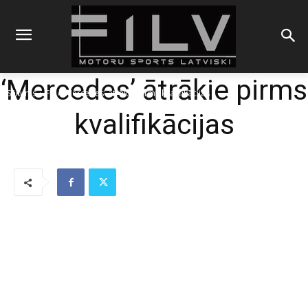
‘Mercedes’ ātrākie pirms
Sākums
F1
'Mercedes' ātrākie pirms kvalifikācijas
kvalifikācijas