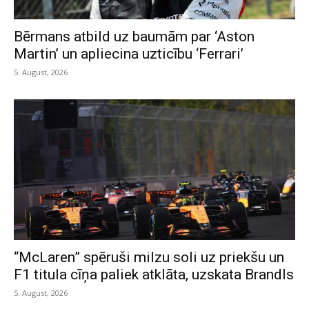
Bērmans atbild uz baumām par ‘Aston
Martin’ un apliecina uzticību ‘Ferrari’
5. August, 2026
“McLaren” spēruši milzu soli uz priekšu un
F1 titula cīņa paliek atklāta, uzskata Brandls
5. August, 2026