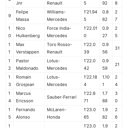
Jnr
Renault
5
92
8
Felipe
Williams-
1’21.94
0.8
2
9
Massa
Mercedes
5
62
7
1
Nico
Force India-
1’22.01
0.9
2
0
Hulkenberg
Mercedes
0
27
5
1
Max
Toro Rosso-
1’22.0
0.9
31
1
Verstappen
Renault
39
56
1
Pastor
Lotus-
1’22.0
0.9
21
2
Maldonado
Mercedes
42
59
1
Romain
Lotus-
1’22.18
1.10
2
3
Grosjean
Mercedes
4
1
4
1
Marcus
1’22.8
1.7
3
Sauber-Ferrari
4
Ericsson
71
88
0
1
Fernando
McLaren-
1’23.0
1.9
2
5
Alonso
Honda
65
82
6
1
1’23.0
1.9
2