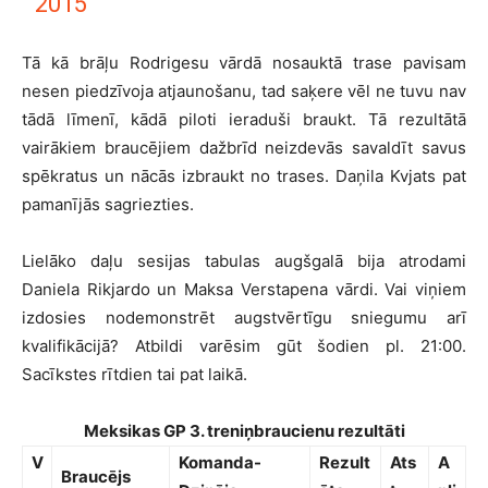
2015
Tā kā brāļu Rodrigesu vārdā nosauktā trase pavisam
nesen piedzīvoja atjaunošanu, tad saķere vēl ne tuvu nav
tādā līmenī, kādā piloti ieraduši braukt. Tā rezultātā
vairākiem braucējiem dažbrīd neizdevās savaldīt savus
spēkratus un nācās izbraukt no trases. Daņila Kvjats pat
pamanījās sagriezties.
Lielāko daļu sesijas tabulas augšgalā bija atrodami
Daniela Rikjardo un Maksa Verstapena vārdi. Vai viņiem
izdosies nodemonstrēt augstvērtīgu sniegumu arī
kvalifikācijā? Atbildi varēsim gūt šodien pl. 21:00.
Sacīkstes rītdien tai pat laikā.
Meksikas GP 3. treniņbraucienu rezultāti
V
Komanda-
Rezult
Ats
A
Braucējs