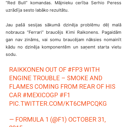
“Red Bull” komandas. Mājnieku cerība Serhio Peress
uzrādīja sesto labāko rezultātu.
Jau pašā sesijas sākumā dzinēja problēmu dēļ malā
nobrauca “Ferrari” braucējs Kimi Raikonens. Pagaidām
gan nav zināms, vai somu braucējam nāksies nomainīt
kādu no dzinēja komponentēm un saņemt starta vietu
sodu.
RAIKKONEN OUT OF
#FP3
WITH
ENGINE TROUBLE – SMOKE AND
FLAMES COMING FROM REAR OF HIS
CAR
#MEXICOGP
#F1
PIC.TWITTER.COM/KT6CMPCQKG
— FORMULA 1 (@F1)
OCTOBER 31,