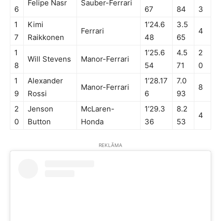
Felipe Nasr
Sauber-Ferrari
6
67
84
3
1
Kimi
1’24.6
3.5
Ferrari
4
7
Raikkonen
48
65
1
1’25.6
4.5
2
Will Stevens
Manor-Ferrari
8
54
71
0
1
Alexander
1’28.17
7.0
Manor-Ferrari
8
9
Rossi
6
93
2
Jenson
McLaren-
1’29.3
8.2
4
0
Button
Honda
36
53
REKLĀMA