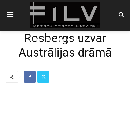
Rosbergs uzvar
Sākums
F1
Rosbergs uzvar Austrālijas drāmā
Austrālijas drāmā