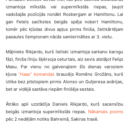
izmantoja mīkstās vai supermīkstās riepas, ļaujot
vadošajās pozīcijās nonākt Rosbergam ar Hamiltonu. Lai
gan Fetels sacīkstes beigās spēja noķert Hamiltonu,
tomēr pēc kļūdas divus apļus pirms finiša, četrkārtējam
pasaules čempionam nācās samierināties ar 3. vietu.
Mājnieks Rikjardo, kurš lieliski izmantoja sarkano karogu
fāzi, finiša līniju šķērsoja ceturtais, aiz sevis atstājot Felipi
Masu. Par vienu no galvenajiem šīs dienas varoņiem
kļuva
“Haas” komandas
braucējs Romēns Grožāns, kurš
iztika bez pitstopiem pirms Alonso un Gutjeresa avārijas,
bet ar vidējā sastāva riepām finišēja sestais.
Ātrāko apli uzstādīja Daniels Rikjardo, kurš sacensību
beigās izmantoja supermīkstās riepas.
Nākamais posms
pēc 2 nedēļām notiks Bahreinā, Sakiras trasē.