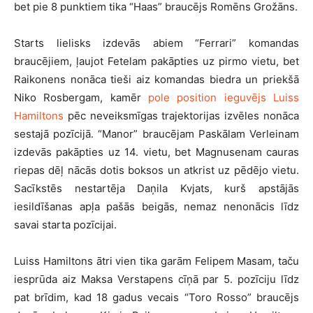
bet pie 8 punktiem tika “Haas” braucējs Romēns Grožāns.
Starts lielisks izdevās abiem “Ferrari” komandas
braucējiem, ļaujot Fetelam pakāpties uz pirmo vietu, bet
Raikonens nonāca tieši aiz komandas biedra un priekšā
Niko Rosbergam, kamēr
pole position ieguvējs Luiss
Hamiltons
pēc neveiksmīgas trajektorijas izvēles nonāca
sestajā pozīcijā. “Manor” braucējam Paskālam Verleinam
izdevās pakāpties uz 14. vietu, bet Magnusenam cauras
riepas dēļ nācās dotis boksos un atkrist uz pēdējo vietu.
Sacīkstēs nestartēja Daņila Kvjats, kurš apstājās
iesildīšanas apļa pašās beigās, nemaz nenonācis līdz
savai starta pozīcijai.
Luiss Hamiltons ātri vien tika garām Felipem Masam, taču
iesprūda aiz Maksa Verstapens cīņā par 5. pozīciju līdz
pat brīdim, kad 18 gadus vecais “Toro Rosso” braucējs