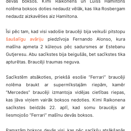
devās boksos. Kimi Raikonens un Luiss Hamiltons
nolēma boksos doties nedaudz vēlāk, kas lika Rosbergam
nedaudz aizkavēties aiz Hamiltona.
Īsi pēc tam, kad visi vadošie braucēji bija veikuši pitstopu
šaušalīgu avāriju
piedzīvoja Fernando Alonso, kura
mašīna apmeta 2 kūleņus pēc sadursmes ar Estebanu
Gutjeresu. Abu sacīkstes bija beigušās, bet sacīkstes tika
apturētas. Braucēji traumas neguva.
Sacīkstēm atsākoties, priekšā esošie “Ferrari” braucēji
nolēma braukt ar supermīkstajām riepām, kamēr
“Mercedes” braucēji izmantoja vidējas cietības riepas,
kas ļāva viņiem vairāk boksos nedoties. Kimi Raikonena
sacīkstes beidzās 22. aplī, kad somu braucējs ar
liesmojošo “Ferrari” mašīnu devās boksos.
Pamazām boksos devās visi, kas pēc sacīkšu atsākšanās