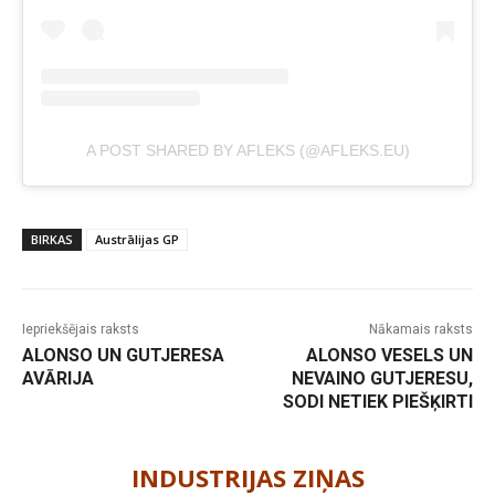
A POST SHARED BY AFLEKS (@AFLEKS.EU)
BIRKAS
Austrālijas GP
Iepriekšējais raksts
Nākamais raksts
ALONSO UN GUTJERESA
ALONSO VESELS UN
AVĀRIJA
NEVAINO GUTJERESU,
SODI NETIEK PIEŠĶIRTI
-
INDUSTRIJAS ZIŅAS