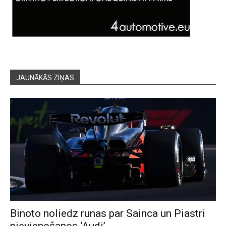
JAUNĀKĀS ZIŅAS
Binoto noliedz runas par Sainca un Piastri