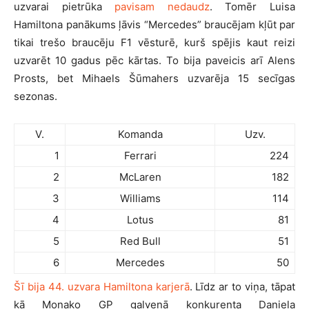
uzvarai pietrūka
pavisam nedaudz
. Tomēr Luisa
Hamiltona panākums ļāvis “Mercedes” braucējam kļūt par
tikai trešo braucēju F1 vēsturē, kurš spējis kaut reizi
uzvarēt 10 gadus pēc kārtas. To bija paveicis arī Alens
Prosts, bet Mihaels Šūmahers uzvarēja 15 secīgas
sezonas.
V.
Komanda
Uzv.
1
Ferrari
224
2
McLaren
182
3
Williams
114
4
Lotus
81
5
Red Bull
51
6
Mercedes
50
Šī bija 44. uzvara Hamiltona karjerā
. Līdz ar to viņa, tāpat
kā Monako GP galvenā konkurenta Daniela