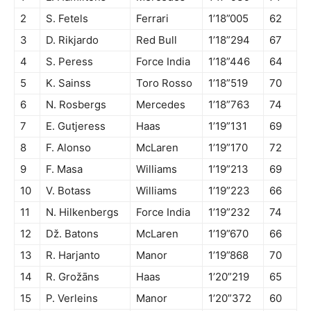
2
S. Fetels
Ferrari
1’18”005
62
3
D. Rikjardo
Red Bull
1’18”294
67
4
S. Peress
Force India
1’18”446
64
5
K. Sainss
Toro Rosso
1’18”519
70
6
N. Rosbergs
Mercedes
1’18”763
74
7
E. Gutjeress
Haas
1’19”131
69
8
F. Alonso
McLaren
1’19”170
72
9
F. Masa
Williams
1’19”213
69
10
V. Botass
Williams
1’19”223
66
11
N. Hilkenbergs
Force India
1’19”232
74
12
Dž. Batons
McLaren
1’19”670
66
13
R. Harjanto
Manor
1’19”868
70
14
R. Grožāns
Haas
1’20”219
65
15
P. Verleins
Manor
1’20”372
60