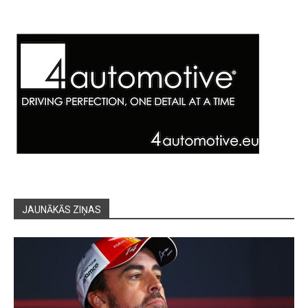
JAUNĀKĀS ZIŅAS