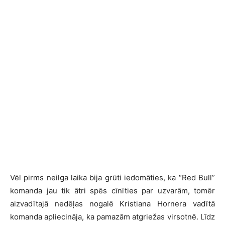
Vēl pirms neilga laika bija grūti iedomāties, ka “Red Bull”
komanda jau tik ātri spēs cīnīties par uzvarām, tomēr
aizvadītajā nedēļas nogalē Kristiana Hornera vadītā
komanda apliecināja, ka pamazām atgriežas virsotnē. Līdz