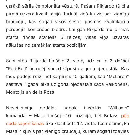
garākā sērija čempionāta vēsturē. Pašam Rikjardo tā bija
pirmā uzvara kvalifikācijā, turklāt viņš kļuvis par vienīgo
braucēju, kas šogad visos sešos posmos kvalifikācijā
pārspējis komandas biedru. Lai gan Rikjardo no pirmās
starta rindas startējis 5 reizes, visas viņa uzvaras
nākušas no zemākām starta pozīcijām.
Sacīkstēs Rikjardo finišēja 2. vietā, līdz ar to 3 dažādi
“Red Bull” braucēji šogad kāpuši uz goda pjedestāla. Kas
tāds pēdējo reizi notika pirms 10 gadiem, kad “McLaren”
sastāvā 1 gada laikā uz goda pjedestāla kāpa Raikonens,
Montoija un de la Rosa.
Neveiksmīga nedēļas nogale izvērtās “Williams”
komandai – Masa finišēja 10. pozīcijā, bet Botass
pēc
soda saņemšanas
tika klasificēts 12. vietā. Tas nozīmē, ka
Masa ir kļuvis par vienīgo braucēju, kuram šogad izdevies