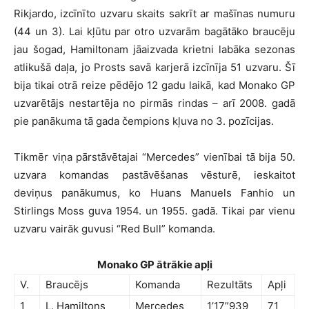
Rikjardo, izcīnīto uzvaru skaits sakrīt ar mašīnas numuru
(44 un 3). Lai kļūtu par otro uzvarām bagātāko braucēju
jau šogad, Hamiltonam jāaizvada krietni labāka sezonas
atlikušā daļa, jo Prosts savā karjerā izcīnīja 51 uzvaru. Šī
bija tikai otrā reize pēdējo 12 gadu laikā, kad Monako GP
uzvarētājs nestartēja no pirmās rindas – arī 2008. gadā
pie panākuma tā gada čempions kļuva no 3. pozīcijas.
Tikmēr viņa pārstāvētajai “Mercedes” vienībai tā bija 50.
uzvara komandas pastāvēšanas vēsturē, ieskaitot
deviņus panākumus, ko Huans Manuels Fanhio un
Stirlings Moss guva 1954. un 1955. gadā. Tikai par vienu
uzvaru vairāk guvusi “Red Bull” komanda.
Monako GP ātrākie apļi
V.
Braucējs
Komanda
Rezultāts
Apļi
1
L. Hamiltons
Mercedes
1’17”939
71