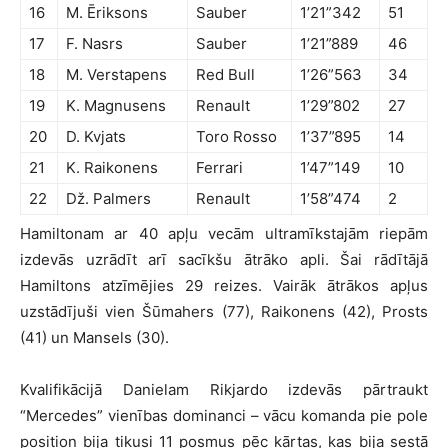
16
M. Ēriksons
Sauber
1’21”342
51
17
F. Nasrs
Sauber
1’21”889
46
18
M. Verstapens
Red Bull
1’26”563
34
19
K. Magnusens
Renault
1’29”802
27
20
D. Kvjats
Toro Rosso
1’37”895
14
21
K. Raikonens
Ferrari
1’47”149
10
22
Dž. Palmers
Renault
1’58”474
2
Hamiltonam ar 40 apļu vecām ultramīkstajām riepām
izdevās uzrādīt arī sacīkšu ātrāko apli. Šai rādītājā
Hamiltons atzīmējies 29 reizes. Vairāk ātrākos apļus
uzstādījuši vien Šūmahers (77), Raikonens (42), Prosts
(41) un Mansels (30).
Kvalifikācijā Danielam Rikjardo izdevās pārtraukt
“Mercedes” vienības dominanci – vācu komanda pie pole
position bija tikusi 11 posmus pēc kārtas, kas bija sestā