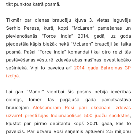
tikt punktos katrā posmā.
Tikmēr par dienas braucēju kļuva 3. vietas ieguvējs
Serhio Peress, kurš, kopš “McLaren” pamešanas un
pievienošanās “Force India” 2014. gadā, uz goda
pjedestāla kāpis biežāk nekā “McLaren” braucēji šai laika
posmā. Pašai “Force India” komandai tikai otro reizi tās
pastāvēšanas vēsturē izdevās abas mašīnas ievest labāko
sešiniekā. Viņi to paveica arī
2014. gada Bahreinas GP
izcīņā
.
Lai gan “Manor” vienībai šis posms nebija ievērības
cienīgs, tomēr tās pagājušā gada pamatsastāva
braucējam
Aleksandram Rosi pāri okeānam izdevās
uzvarēt prestižajās Indianapolisas 500 jūdžu sacīkstēs
,
kļūstot par pirmo debitantu kopš 2001. gada, kas to
paveicis. Par uzvaru Rosi saņēmis aptuveni 2.5 miljonu