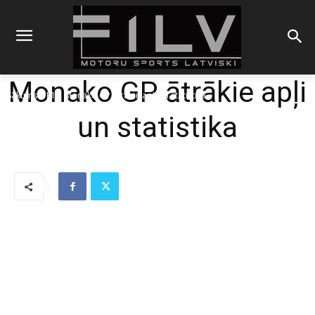
Monako GP ātrākie apļi
Sākums
F1
Monako GP ātrākie apļi un statistika
un statistika