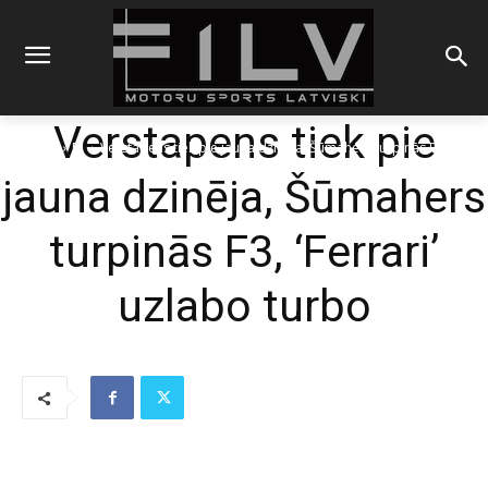
Verstapens tiek pie
Sākums
F1
Verstapens tiek pie jauna dzinēja, Šūmahers turpinās F3,
'Ferrari' uzlabo turbo
jauna dzinēja, Šūmahers
turpinās F3, ‘Ferrari’
uzlabo turbo