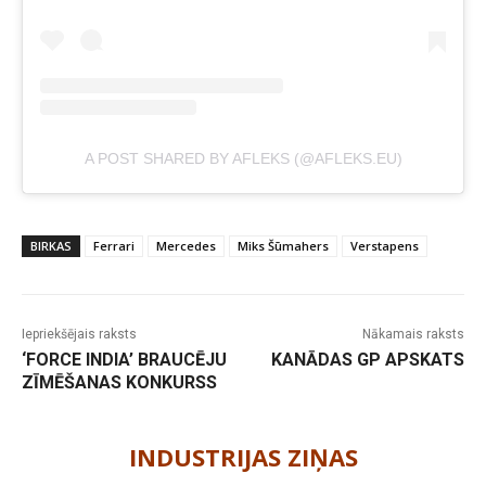
A POST SHARED BY AFLEKS (@AFLEKS.EU)
BIRKAS
Ferrari
Mercedes
Miks Šūmahers
Verstapens
Iepriekšējais raksts
Nākamais raksts
‘FORCE INDIA’ BRAUCĒJU
KANĀDAS GP APSKATS
ZĪMĒŠANAS KONKURSS
-
INDUSTRIJAS ZIŅAS