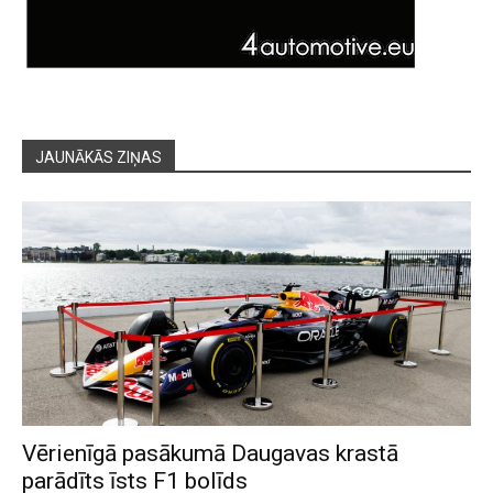
JAUNĀKĀS ZIŅAS
Vērienīgā pasākumā Daugavas krastā
parādīts īsts F1 bolīds