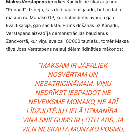
Makss Verstapens
ieradies Kanādā ne tikai ar jaunu
“Renault” dzinēju, kas dod papildus jaudu, bet arī labu
mācību no Monako GP, kur holandietis avarēja gan
kvalifikācijā, gan sacīkstē. Pirms došanās uz Kanādu,
Verstapens aizvadīja demonstrācijas baucienus
Zandvortā, kur viņu sveica 100’000 tautiešu, tomēr Maksa
tēvs Joss Verstapens neļauj dēlam lidināties mākoņos:
“MAKSAM IR JĀPALIEK
NOSVĒRTAM UN
NESATRICINĀMAM. VIŅU
NEDRĪKST IESPAIDOT NE
NEVEIKSME MONAKO, NE ARĪ
LĪDZJUTĒJU LIELĀ UZMANĪBA.
VIŅA SNIEGUMS IR ĻOTI LABS, JA
VIEN NESKAITA MONAKO POSMU,