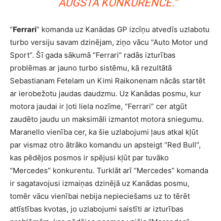
AUGSTA KONKURENCE.”
“
Ferrari
” komanda uz Kanādas GP izcīņu atvedīs uzlabotu
turbo versiju savam dzinējam, ziņo vācu “Auto Motor und
Sport”. Šī gada sākumā “Ferrari” radās izturības
problēmas ar jauno turbo sistēmu, kā rezultātā
Sebastianam Fetelam un Kimi Raikonenam nācās startēt
ar ierobežotu jaudas daudzmu. Uz Kanādas posmu, kur
motora jaudai ir ļoti liela nozīme, “Ferrari” cer atgūt
zaudēto jaudu un maksimāli izmantot motora sniegumu.
Maranello vienība cer, ka šie uzlabojumi ļaus atkal kļūt
par vismaz otro ātrāko komandu un apsteigt “Red Bull“,
kas pēdējos posmos ir spējusi kļūt par tuvāko
“Mercedes” konkurentu. Turklāt arī “Mercedes” komanda
ir sagatavojusi izmaiņas dzinējā uz Kanādas posmu,
tomēr vācu vienībai nebija nepieciešams uz to tērēt
attīstības kvotas, jo uzlabojumi saistīti ar izturības