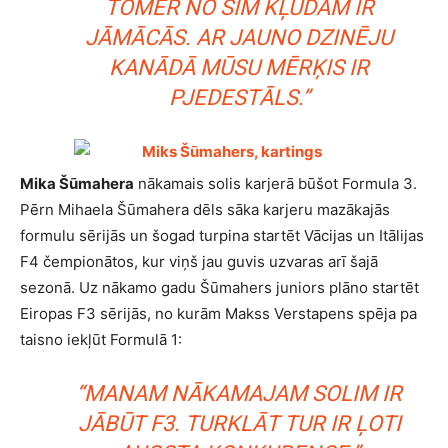
TOMĒR NO ŠĪM KĻŪDĀM IR
JĀMĀCĀS. AR JAUNO DZINĒJU
KANĀDĀ MŪSU MĒRĶIS IR
PJEDESTĀLS.”
Mika Šūmahera
nākamais solis karjerā būšot Formula 3.
Pērn Mihaela Šūmahera dēls sāka karjeru mazākajās
formulu sērijās un šogad turpina startēt Vācijas un Itālijas
F4 čempionātos, kur viņš jau guvis uzvaras arī šajā
sezonā. Uz nākamo gadu Šūmahers juniors plāno startēt
Eiropas F3 sērijās, no kurām Makss Verstapens spēja pa
taisno iekļūt Formulā 1:
“MANAM NĀKAMAJAM SOLIM IR
JĀBŪT F3. TURKLĀT TUR IR ĻOTI