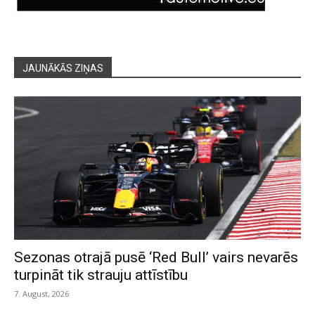
JAUNĀKĀS ZIŅAS
Sezonas otrajā pusē ‘Red Bull’ vairs nevarēs
turpināt tik strauju attīstību
7. August, 2026