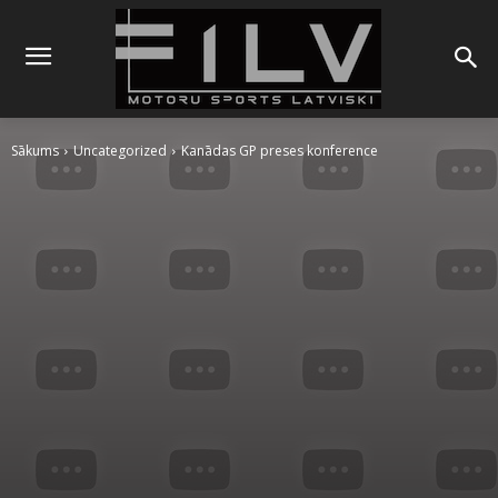
Sākums
Uncategorized
Kanādas GP preses konference