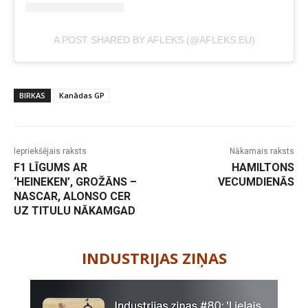
A POST SHARED BY AFLEKS (@AFLEKS.EU)
BIRKAS
Kanādas GP
Iepriekšējais raksts
Nākamais raksts
F1 LĪGUMS AR
HAMILTONS
‘HEINEKEN’, GROŽĀNS –
VECUMDIENĀS
NASCAR, ALONSO CER
UZ TITULU NĀKAMGAD
-
INDUSTRIJAS ZIŅAS